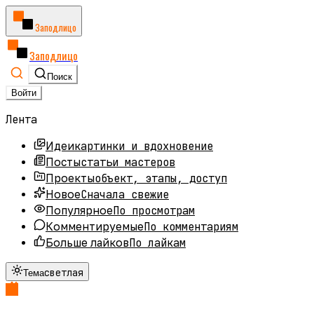
Заподлицо
Заподлицо
Поиск
Войти
Лента
картинки и вдохновение
Идеи
статьи мастеров
Посты
объект, этапы, доступ
Проекты
Сначала свежие
Новое
По просмотрам
Популярное
По комментариям
Комментируемые
По лайкам
Больше лайков
светлая
Тема