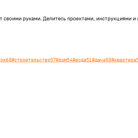
аёт своими руками. Делитесь проектами, инструкциями и
ток
60
#
строительство
57
#
дом
54
#
вода
51
#
дача
50
#
квартира
.