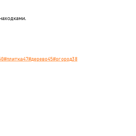
 находками.
50
#
плитка
47
#
дерево
45
#
огород
38