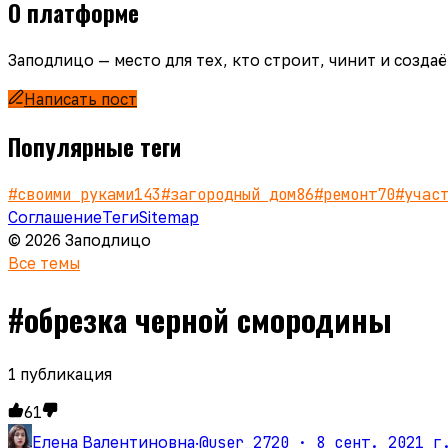
О платформе
Заподлицо — место для тех, кто строит, чинит и созд
Написать пост
Популярные теги
#
своими руками
143
#
загородный дом
86
#
ремонт
70
#
учас
Соглашение
Теги
Sitemap
© 2026 Заподлицо
Все темы
#
обрезка черной смородины
1
публикация
61
@user_2720 ·
8 сент. 2021 г
Елена Валентиновна
·