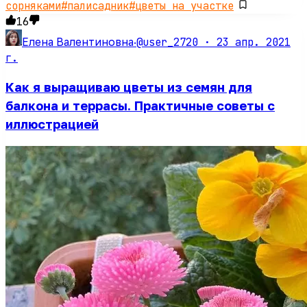
сорняками
#
палисадник
#
цветы на участке
16
@user_2720 ·
23 апр. 2021
Елена Валентиновна
·
г.
Как я выращиваю цветы из семян для
балкона и террасы. Практичные советы с
иллюстрацией