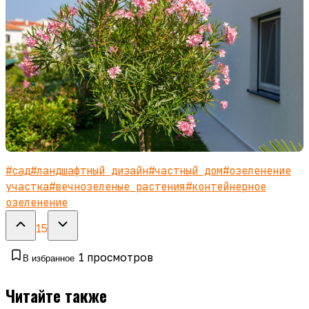
#
сад
#
ландшафтный дизайн
#
частный дом
#
озеленение
участка
#
вечнозеленые растения
#
контейнерное
озеленение
15
1
просмотров
В избранное
Читайте также