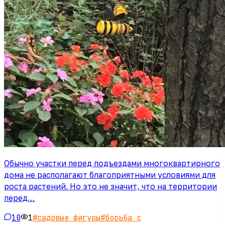
Обычно участки перед подъездами многоквартирного
дома не располагают благоприятными условиями для
роста растений. Но это не значит, что на территории
перед…
10
1
#
садовые фигуры
#
борьба с