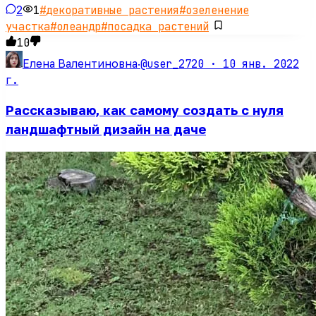
2
1
#
декоративные растения
#
озеленение
участка
#
олеандр
#
посадка растений
10
@user_2720 ·
10 янв. 2022
Елена Валентиновна
·
г.
Рассказываю, как самому создать с нуля
ландшафтный дизайн на даче