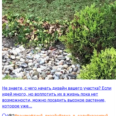
Не знаете, с чего начать дизайн вашего участка? Если
идей много, но воплотить их в жизнь пока нет
возможности, можно посадить высокое растение,
которое уже…
4
2
#
ландшафтный дизайн
#
елка в саду
#
красивый