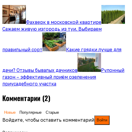
Фахверк в московской квартире
Сажаем живую изгородь из туи. Выбираем
правильный сорт
Какие грядки лучше для
дачи? Отзывы бывалых дачников
Рулонный
газон – эффективный приём озеленения
приусадебного участка
Комментарии
(2)
Новые
Популярные
Старые
Войдите, чтобы оставить комментарий
Войти