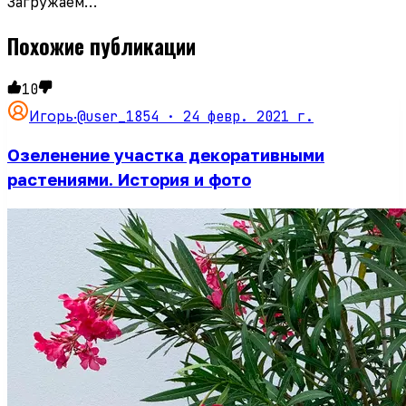
Загружаем…
Похожие публикации
10
@user_1854 ·
24 февр. 2021 г.
Игорь
·
Озеленение участка декоративными
растениями. История и фото