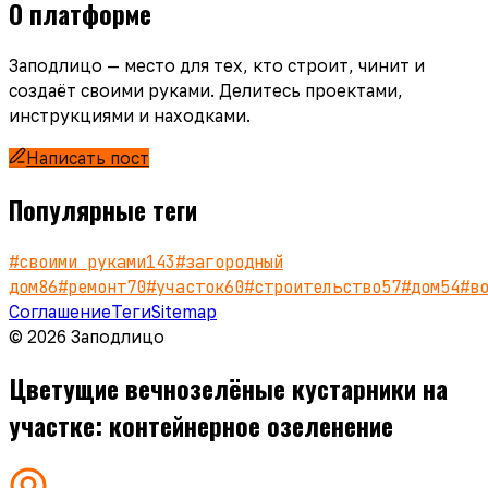
О платформе
Заподлицо — место для тех, кто строит, чинит и
создаёт своими руками. Делитесь проектами,
инструкциями и находками.
Написать пост
Популярные теги
#
своими руками
143
#
загородный
дом
86
#
ремонт
70
#
участок
60
#
строительство
57
#
дом
54
#
в
Соглашение
Теги
Sitemap
© 2026 Заподлицо
Цветущие вечнозелёные кустарники на
участке: контейнерное озеленение