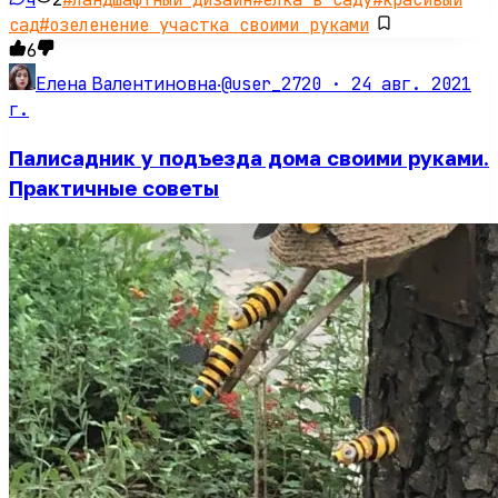
сад
#
озеленение участка своими руками
6
@user_2720 ·
24 авг. 2021
Елена Валентиновна
·
г.
Палисадник у подъезда дома своими руками.
Практичные советы