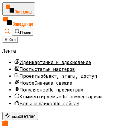
Заподлицо
Заподлицо
Поиск
Войти
Лента
картинки и вдохновение
Идеи
статьи мастеров
Посты
объект, этапы, доступ
Проекты
Сначала свежие
Новое
По просмотрам
Популярное
По комментариям
Комментируемые
По лайкам
Больше лайков
светлая
Тема