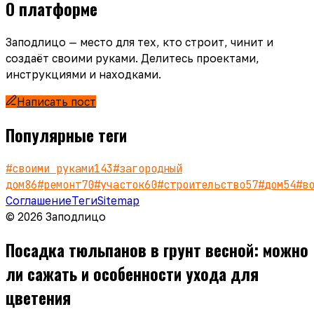
О платформе
Заподлицо — место для тех, кто строит, чинит и
создаёт своими руками. Делитесь проектами,
инструкциями и находками.
Написать пост
Популярные теги
#
своими руками
143
#
загородный
дом
86
#
ремонт
70
#
участок
60
#
строительство
57
#
дом
54
#
в
Соглашение
Теги
Sitemap
© 2026 Заподлицо
Посадка тюльпанов в грунт весной: можно
ли сажать и особенности ухода для
цветения