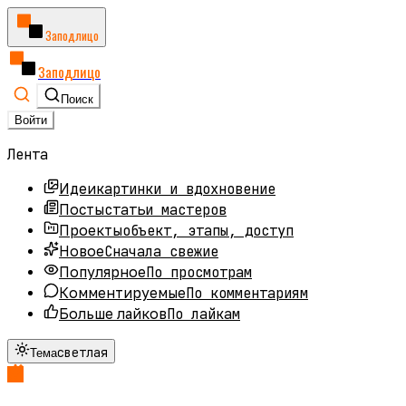
Заподлицо
Заподлицо
Поиск
Войти
Лента
картинки и вдохновение
Идеи
статьи мастеров
Посты
объект, этапы, доступ
Проекты
Сначала свежие
Новое
По просмотрам
Популярное
По комментариям
Комментируемые
По лайкам
Больше лайков
светлая
Тема