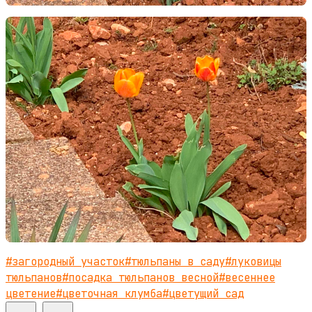
#
загородный участок
#
тюльпаны в саду
#
луковицы
тюльпанов
#
посадка тюльпанов весной
#
весеннее
цветение
#
цветочная клумба
#
цветущий сад