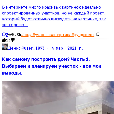
В интернете много красивых картинок идеально
спроектированных участков, но не каждый проект,
который будет отлично выглядеть на картинке, так
же хорошо…
2
5.8k
#
вода
#
участок
#
квартира
#
фундамент
13
@user_1893 ·
4 мар. 2021 г.
Денис
·
Как самому построить дом? Часть 1.
Выбираем и планируем участок - все мои
выводы.