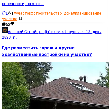
полезности, на этот…
1
1
#
участок
#
строительство дома
#
планирование
участка
52
@alexey_stroycov ·
13 дек.
Алексей Стройцов
·
2020 г.
Где разместить гараж и другие
хозяйственные постройки на участке?