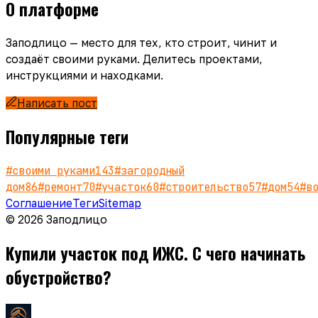
О платформе
Заподлицо — место для тех, кто строит, чинит и
создаёт своими руками. Делитесь проектами,
инструкциями и находками.
Написать пост
Популярные теги
#
своими руками
143
#
загородный
дом
86
#
ремонт
70
#
участок
60
#
строительство
57
#
дом
54
#
в
Соглашение
Теги
Sitemap
© 2026 Заподлицо
Купили участок под ИЖС. С чего начинать
обустройство?