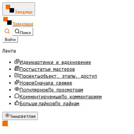
Заподлицо
Заподлицо
Поиск
Войти
Лента
картинки и вдохновение
Идеи
статьи мастеров
Посты
объект, этапы, доступ
Проекты
Сначала свежие
Новое
По просмотрам
Популярное
По комментариям
Комментируемые
По лайкам
Больше лайков
светлая
Тема