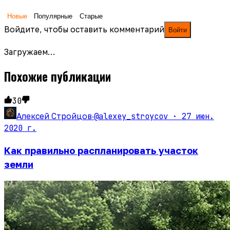
Новые
Популярные
Старые
Войдите, чтобы оставить комментарий
Войти
Загружаем…
Похожие публикации
30
@alexey_stroycov ·
27 июн.
Алексей Стройцов
·
2020 г.
Как правильно распланировать участок
земли