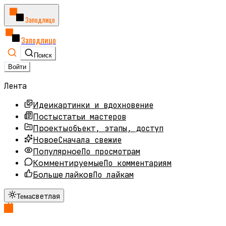
Заподлицо
Заподлицо
Поиск
Войти
Лента
картинки и вдохновение
Идеи
статьи мастеров
Посты
объект, этапы, доступ
Проекты
Сначала свежие
Новое
По просмотрам
Популярное
По комментариям
Комментируемые
По лайкам
Больше лайков
светлая
Тема