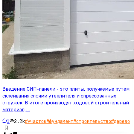
Введение СИП-панели - это плиты, получаемые путем
склеивания слоями утеплителя и спрессованных
стружек. В итоге производят ходовой строительный
материал,…
1
2.2k
#
участок
#
фундамент
#
строительство
#
дерево