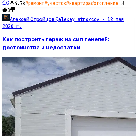
2
4.7k
#
ремонт
#
участок
#
квартира
#
отопление
8
@alexey_stroycov ·
12 мая
Алексей Стройцов
·
2020 г.
Как построить гараж из сип панелей:
достоинства и недостатки