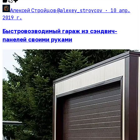
43
@alexey_stroycov ·
10 апр.
Алексей Стройцов
·
2019 г.
Быстровозводимый гараж из сэндвич-
панелей своими руками