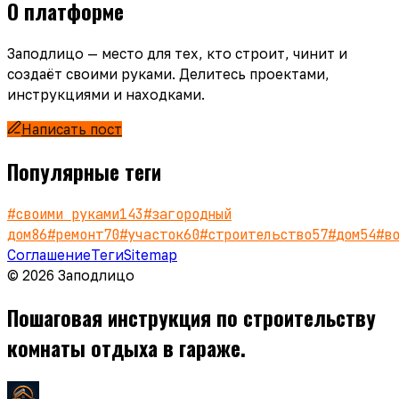
О платформе
Заподлицо — место для тех, кто строит, чинит и
создаёт своими руками. Делитесь проектами,
инструкциями и находками.
Написать пост
Популярные теги
#
своими руками
143
#
загородный
дом
86
#
ремонт
70
#
участок
60
#
строительство
57
#
дом
54
#
в
Соглашение
Теги
Sitemap
© 2026 Заподлицо
Пошаговая инструкция по строительству
комнаты отдыха в гараже.