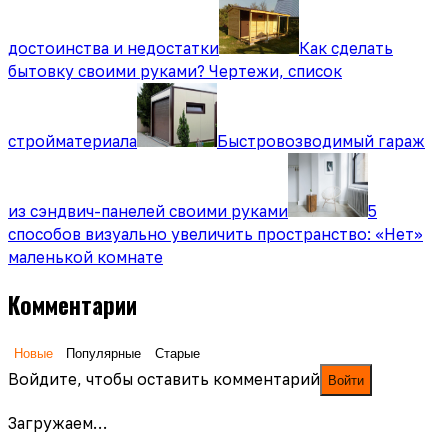
достоинства и недостатки
Как сделать
бытовку своими руками? Чертежи, список
стройматериала
Быстровозводимый гараж
из сэндвич-панелей своими руками
5
способов визуально увеличить пространство: «Нет»
маленькой комнате
Комментарии
Новые
Популярные
Старые
Войдите, чтобы оставить комментарий
Войти
Загружаем…