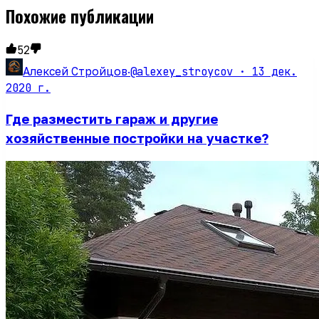
Похожие публикации
52
@alexey_stroycov ·
13 дек.
Алексей Стройцов
·
2020 г.
Где разместить гараж и другие
хозяйственные постройки на участке?