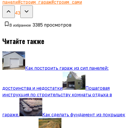
панели
#
строим гараж
#
строим сами
43
3385
просмотров
В избранное
Читайте также
Как построить гараж из сип панелей:
достоинства и недостатки
Пошаговая
инструкция по строительству комнаты отдыха в
гараже.
Как сделать фундамент из покрышек