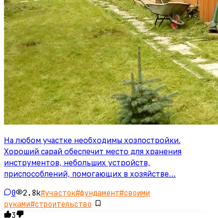
На любом участке необходимы хозпостройки.
Хороший сарай обеспечит место для хранения
инструментов, небольших устройств,
приспособлений, помогающих в хозяйстве…
0
2.8k
#
участок
#
фундамент
#
своими
руками
#
строительство
3