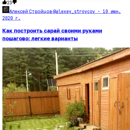
23
@alexey_stroycov ·
10 июн.
Алексей Стройцов
·
2020 г.
Как построить сарай своими руками
пошагово: легкие варианты