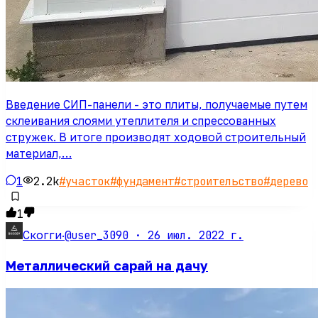
Введение СИП-панели - это плиты, получаемые путем
склеивания слоями утеплителя и спрессованных
стружек. В итоге производят ходовой строительный
материал,…
1
2.2k
#
участок
#
фундамент
#
строительство
#
дерево
1
@user_3090 ·
26 июл. 2022 г.
Скогги
·
Металлический сарай на дачу