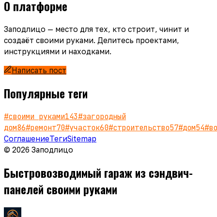
О платформе
Заподлицо — место для тех, кто строит, чинит и
создаёт своими руками. Делитесь проектами,
инструкциями и находками.
Написать пост
Популярные теги
#
своими руками
143
#
загородный
дом
86
#
ремонт
70
#
участок
60
#
строительство
57
#
дом
54
#
в
Соглашение
Теги
Sitemap
© 2026 Заподлицо
Быстровозводимый гараж из сэндвич-
панелей своими руками