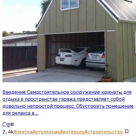
Введение Самостоятельное сооружение комнаты для
отдыха в пространстве гаража представляет собой
довольно непростой процесс. Обустроить помещение
для релакса в…
0
2.4k
#
плитка
#
отопление
#
интерьер
#
строительство