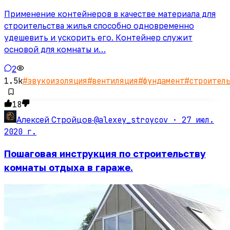
Применение контейнеров в качестве материала для
строительства жилья способно одновременно
удешевить и ускорить его. Контейнер служит
основой для комнаты и…
2
1.5k
#
звукоизоляция
#
вентиляция
#
фундамент
#
строител
18
@alexey_stroycov ·
27 июл.
Алексей Стройцов
·
2020 г.
Пошаговая инструкция по строительству
комнаты отдыха в гараже.