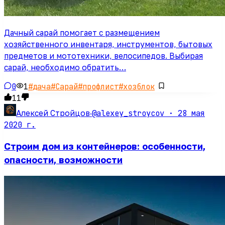
Дачный сарай помогает с размещением
хозяйственного инвентаря, инструментов, бытовых
предметов и мототехники, велосипедов. Выбирая
сарай, необходимо обратить…
0
1
#
дача
#
Сарай
#
профлист
#
хозблок
11
@alexey_stroycov ·
28 мая
Алексей Стройцов
·
2020 г.
Строим дом из контейнеров: особенности,
опасности, возможности