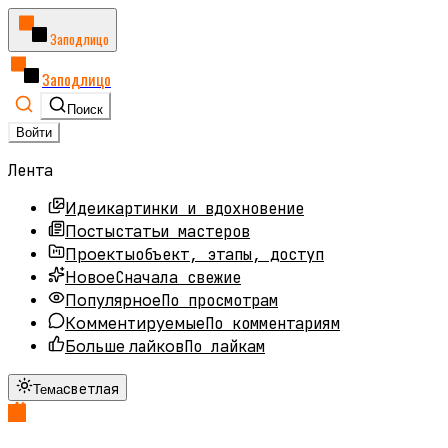
Заподлицо
Заподлицо
Поиск
Войти
Лента
картинки и вдохновение
Идеи
статьи мастеров
Посты
объект, этапы, доступ
Проекты
Сначала свежие
Новое
По просмотрам
Популярное
По комментариям
Комментируемые
По лайкам
Больше лайков
светлая
Тема