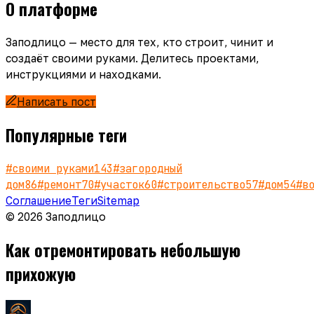
О платформе
Заподлицо — место для тех, кто строит, чинит и
создаёт своими руками. Делитесь проектами,
инструкциями и находками.
Написать пост
Популярные теги
#
своими руками
143
#
загородный
дом
86
#
ремонт
70
#
участок
60
#
строительство
57
#
дом
54
#
в
Соглашение
Теги
Sitemap
© 2026 Заподлицо
Как отремонтировать небольшую
прихожую