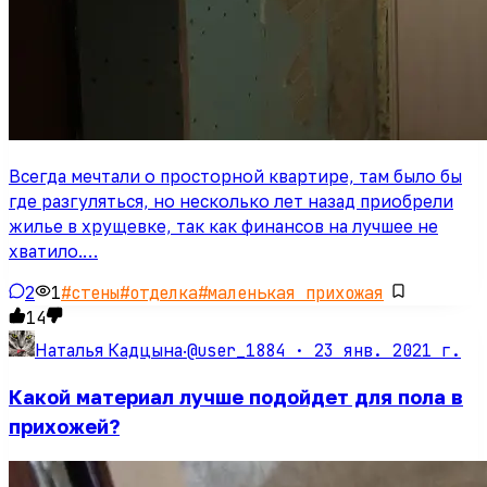
Всегда мечтали о просторной квартире, там было бы
где разгуляться, но несколько лет назад приобрели
жилье в хрущевке, так как финансов на лучшее не
хватило.…
2
1
#
стены
#
отделка
#
маленькая прихожая
14
@user_1884 ·
23 янв. 2021 г.
Наталья Кадцына
·
Какой материал лучше подойдет для пола в
прихожей?