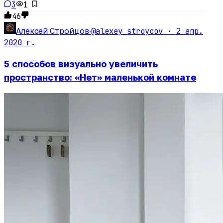
3
1
46
@alexey_stroycov ·
2 апр.
Алексей Стройцов
·
2020 г.
5 способов визуально увеличить
пространство: «Нет» маленькой комнате