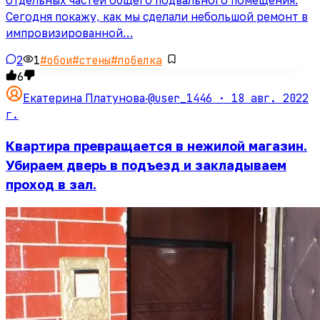
Сегодня покажу, как мы сделали небольшой ремонт в
импровизированной…
2
1
#
обои
#
стены
#
побелка
6
@user_1446 ·
18 авг. 2022
Екатерина Платунова
·
г.
Квартира превращается в нежилой магазин.
Убираем дверь в подъезд и закладываем
проход в зал.