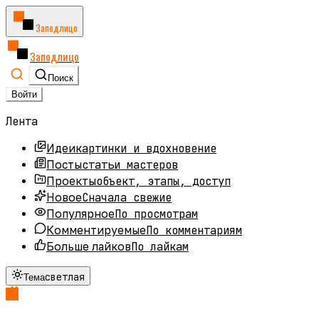
Заподлицо
Заподлицо
Поиск
Войти
Лента
картинки и вдохновение
Идеи
статьи мастеров
Посты
объект, этапы, доступ
Проекты
Сначала свежие
Новое
По просмотрам
Популярное
По комментариям
Комментируемые
По лайкам
Больше лайков
светлая
Тема