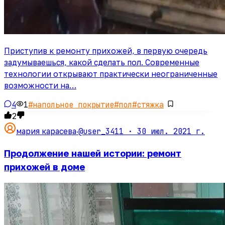
Приступив к ремонту прихожей, в первую очередь
задумываешься, какой сделать пол. Современные
технологии открывают практически неограниченные
возможности на…
4
1
#
напольное покрытие
#
пол
#
стяжка
2
@user_3411 ·
30 июл. 2021 г.
мария карасева
·
Продолжение нашей истории: ремонт
прихожей в доме