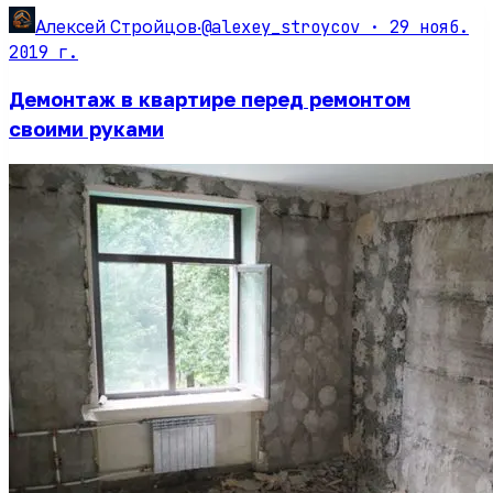
@alexey_stroycov ·
29 нояб.
Алексей Стройцов
·
2019 г.
Демонтаж в квартире перед ремонтом
своими руками