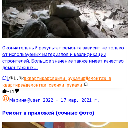
Окончательный результат ремонта зависит не только
от используемых материалов и квалификации
строителей. Большое значение также имеет качество
демонтажных…
1
1.7k
#
квартира
#
своими руками
#
Демонтаж в
квартире
#
демонтаж своими руками
-11
@user_2022 ·
17 мар. 2021 г.
Марина
·
Ремонт в прихожей (сочные фото)