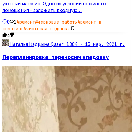
уютный магазин. Одно из условий нежилого
помещения - заложить входную…
0
1
#
ремонт
#
черновые работы
#
ремонт в
квартире
#
чистовая отделка
4
@user_1884 ·
13 мар. 2021 г.
Наталья Кадцына
·
Перепланировка: переносим кладовку