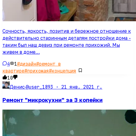
Сочность, яркость, позитив и бережное отношение к
действительно старинным деталям постройки дома -
таким был наш девиз при ремонте прихожий. Мы
живем в доме…
4
1
#
дизайн
#
ремонт в
квартире
#
прихожая
#
концепция
10
@user_1893 ·
21 янв. 2021 г.
Денис
·
Ремонт "микрокухни" за 3 копейки