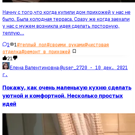
Начну с того,что когда купили дом прихожей у нас не
было. Была холодная терраса. Сразу же когда заехали
у нас с мужем возникла идея сделать прсторную,
теплую…
1
1
#
теплый пол
#
своими руками
#
чистовая
отделка
#
ремонт в прихожей
21
@user_2720 ·
10 дек. 2021
Елена Валентиновна
·
г.
Покажу, как очень маленькую кухню сделать
уютной и комфортной. Несколько простых
идей