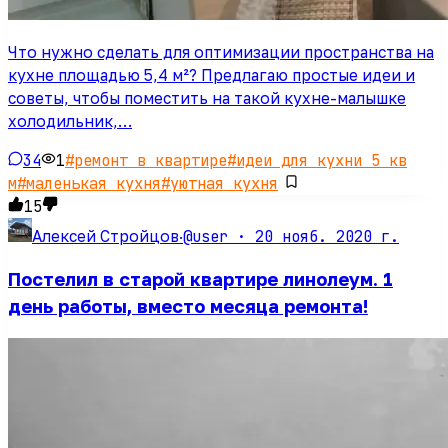
Что нужно сделать для оптимизации пространства на
кухне площадью 5,4 м²? Предлагаю простые идеи и
советы, чтобы поместить на такой кухне-малышке
холодильник,…
34
1
#
ремонт в квартире
#
идеи для кухни 5 кв
м
#
маленькая кухня
#
уютная кухня
15
@user ·
20 нояб. 2020 г.
Алексей Стройцов
·
Постелил в старой квартире линолеум. 1
день работы, вместо месяца ремонта!