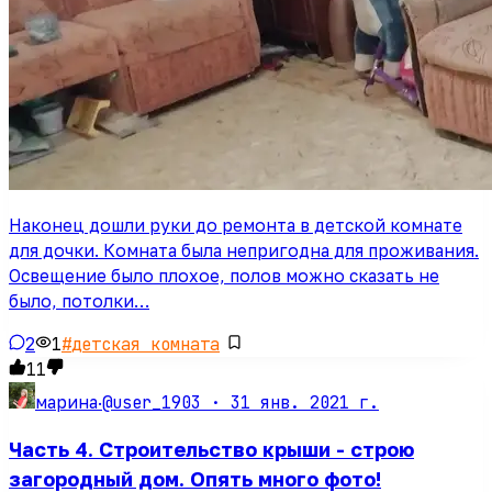
Наконец дошли руки до ремонта в детской комнате
для дочки. Комната была непригодна для проживания.
Освещение было плохое, полов можно сказать не
было, потолки…
2
1
#
детская комната
11
@user_1903 ·
31 янв. 2021 г.
марина
·
Часть 4. Строительство крыши - строю
загородный дом. Опять много фото!