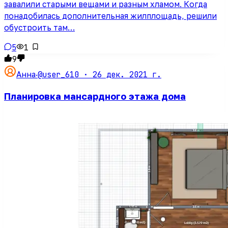
завалили старыми вещами и разным хламом. Когда
понадобилась дополнительная жилплощадь, решили
обустроить там…
5
1
9
@user_610 ·
26 дек. 2021 г.
Анна
·
Планировка мансардного этажа дома