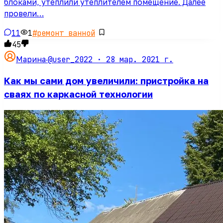
блоками, утеплили утеплителем помещение. Далее
провели…
11
1
#
ремонт ванной
45
@user_2022 ·
28 мар. 2021 г.
Марина
·
Как мы сами дом увеличили: пристройка на
сваях по каркасной технологии