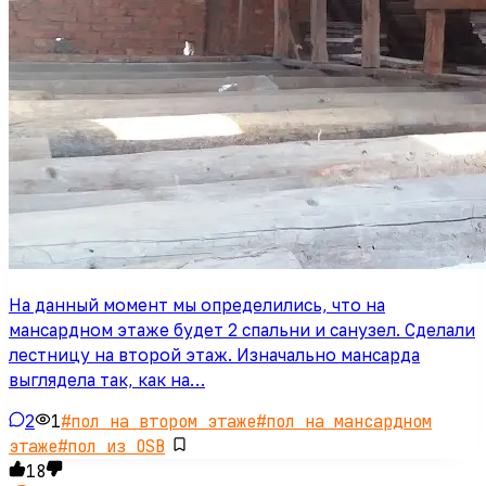
На данный момент мы определились, что на
мансардном этаже будет 2 спальни и санузел. Сделали
лестницу на второй этаж. Изначально мансарда
выглядела так, как на…
2
1
#
пол на втором этаже
#
пол на мансардном
этаже
#
пол из OSB
18