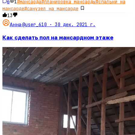
6
1
#
мансарда
#
планировка мансарды
#
спальни на
мансарде
#
санузел на мансарде
13
@user_610 ·
30 дек. 2021 г.
Анна
·
Как сделать пол на мансардном этаже