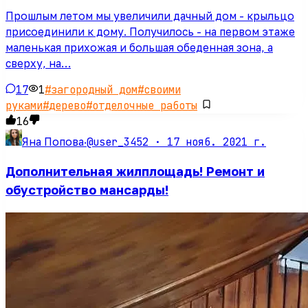
Прошлым летом мы увеличили дачный дом - крыльцо
присоединили к дому. Получилось - на первом этаже
маленькая прихожая и большая обеденная зона, а
сверху, на…
17
1
#
загородный дом
#
своими
руками
#
дерево
#
отделочные работы
16
@user_3452 ·
17 нояб. 2021 г.
Яна Попова
·
Дополнительная жилплощадь! Ремонт и
обустройство мансарды!