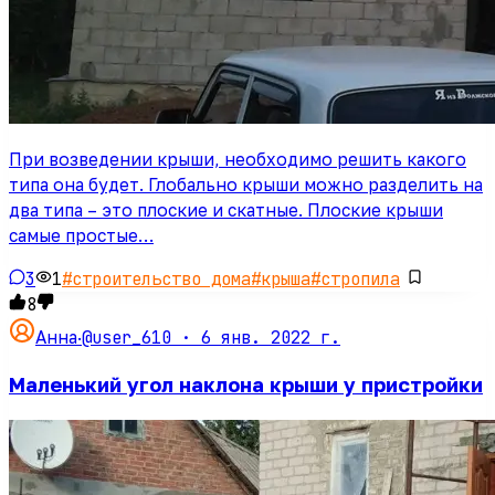
При возведении крыши, необходимо решить какого
типа она будет. Глобально крыши можно разделить на
два типа – это плоские и скатные. Плоские крыши
самые простые…
3
1
#
строительство дома
#
крыша
#
стропила
8
@user_610 ·
6 янв. 2022 г.
Анна
·
Маленький угол наклона крыши у пристройки