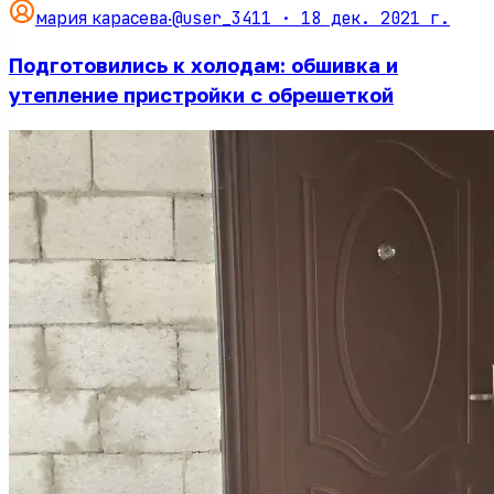
@user_3411 ·
18 дек. 2021 г.
мария карасева
·
Подготовились к холодам: обшивка и
утепление пристройки с обрешеткой