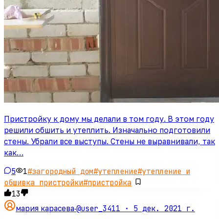
Пристройку к дому мы делали в том году. В этом году
решили обшить и утеплить. Изначально подготовили
стены. Убрали все выступы. Стены не выравнивали, так
как…
5
1
#
загородный дом
#
утепление
#
утепление и
обшивка пристройки
#
пристройка
13
@user_3411 ·
5 дек. 2021 г.
мария карасева
·