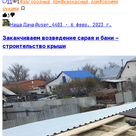
11
1
#
загородный дом
#
каркасный дом
#
своими
руками
3
@user_4403 ·
6 февр. 2023 г.
Наша Дача
·
Заканчиваем возведение сарая и бани –
строительство крыши