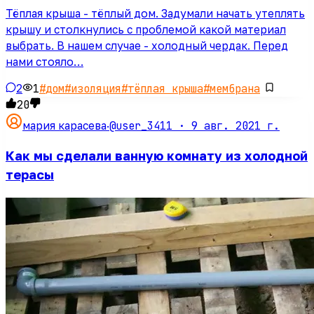
Тёплая крыша - тёплый дом. Задумали начать утеплять
крышу и столкнулись с проблемой какой материал
выбрать. В нашем случае - холодный чердак. Перед
нами стояло…
2
1
#
дом
#
изоляция
#
тёплая крыша
#
мембрана
20
@user_3411 ·
9 авг. 2021 г.
мария карасева
·
Как мы сделали ванную комнату из холодной
терасы