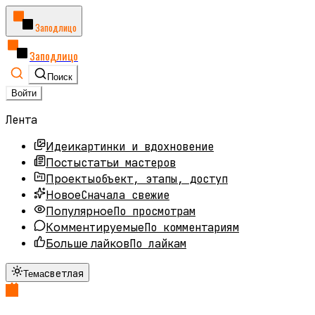
Заподлицо
Заподлицо
Поиск
Войти
Лента
картинки и вдохновение
Идеи
статьи мастеров
Посты
объект, этапы, доступ
Проекты
Сначала свежие
Новое
По просмотрам
Популярное
По комментариям
Комментируемые
По лайкам
Больше лайков
светлая
Тема