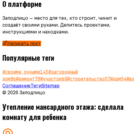
О платформе
Заподлицо — место для тех, кто строит, чинит и
создаёт своими руками. Делитесь проектами,
инструкциями и находками.
Написать пост
Популярные теги
#
своими руками
143
#
загородный
дом
86
#
ремонт
70
#
участок
60
#
строительство
57
#
дом
54
#
в
Соглашение
Теги
Sitemap
© 2026 Заподлицо
Утепление мансардного этажа: сделала
комнату для ребенка