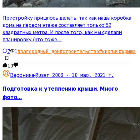
Пристройку пришлось делать, так как наша коробка
дома на первом этаже составляет только 52
квадратных метра. И после того, как мы сделали
планировку (что тоже…
7
1
#
загородный дом
#
строительство
#
кирпич
#
крыша
10
@user_2003 ·
10 мар. 2021 г.
Вероника
·
Подготовка к утеплению крыши. Много
фото...