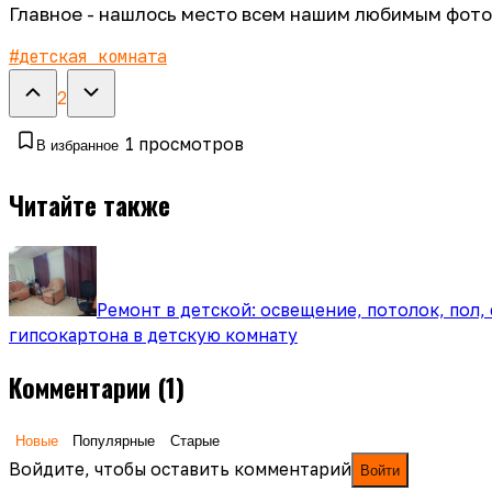
Главное - нашлось место всем нашим любимым фото
#
детская комната
2
1
просмотров
В избранное
Читайте также
Ремонт в детской: освещение, потолок, пол,
гипсокартона в детскую комнату
Комментарии
(1)
Новые
Популярные
Старые
Войдите, чтобы оставить комментарий
Войти