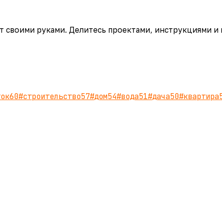
аёт своими руками. Делитесь проектами, инструкциями и
ток
60
#
строительство
57
#
дом
54
#
вода
51
#
дача
50
#
квартира