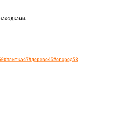
 находками.
50
#
плитка
47
#
дерево
45
#
огород
38