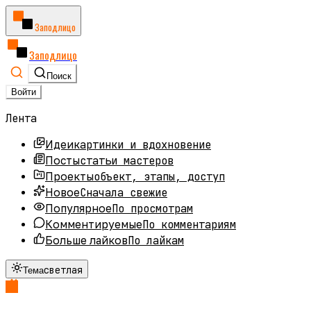
Заподлицо
Заподлицо
Поиск
Войти
Лента
картинки и вдохновение
Идеи
статьи мастеров
Посты
объект, этапы, доступ
Проекты
Сначала свежие
Новое
По просмотрам
Популярное
По комментариям
Комментируемые
По лайкам
Больше лайков
светлая
Тема