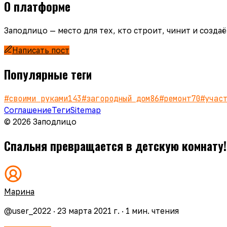
О платформе
Заподлицо — место для тех, кто строит, чинит и созд
Написать пост
Популярные теги
#
своими руками
143
#
загородный дом
86
#
ремонт
70
#
учас
Соглашение
Теги
Sitemap
© 2026 Заподлицо
Спальня превращается в детскую комнату!
Марина
@
user_2022
·
23 марта 2021 г.
·
1
мин. чтения