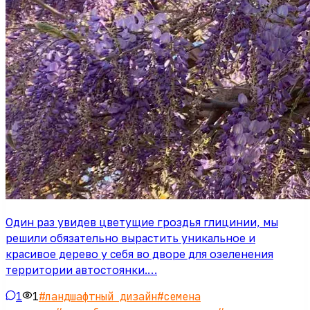
Один раз увидев цветущие гроздья глицинии, мы
решили обязательно вырастить уникальное и
красивое дерево у себя во дворе для озеленения
территории автостоянки.…
1
1
#
ландшафтный дизайн
#
семена