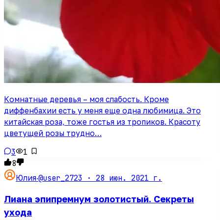
Комнатные деревья – моя слабость. Кроме
диффенбахии есть у меня еще одна любимица. Это
китайская роза, тоже гостья из тропиков. Красоту
цветущей розы трудно…
3
1
8
@user_2723 ·
28 июн. 2021 г.
Юлия
·
Лиана эпипремнум золотистый. Секреты
ухода