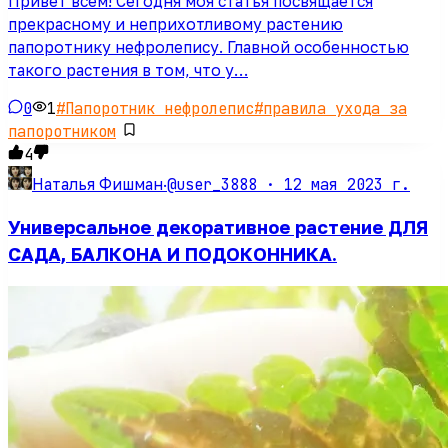
Привет всем! Сегодня моя статья посвящается
прекрасному и неприхотливому растению
папоротнику нефролепису. Главной особенностью
такого растения в том, что у…
0
1
#
Папоротник нефролепис
#
правила ухода за
папоротником
4
@user_3888 ·
12 мая 2023 г.
Наталья Фишман
·
Универсальное декоративное растение ДЛЯ
САДА, БАЛКОНА И ПОДОКОННИКА.