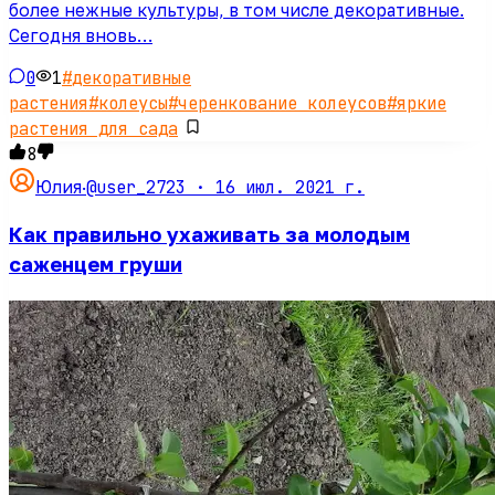
более нежные культуры, в том числе декоративные.
Сегодня вновь…
0
1
#
декоративные
растения
#
колеусы
#
черенкование колеусов
#
яркие
растения для сада
8
@user_2723 ·
16 июл. 2021 г.
Юлия
·
Как правильно ухаживать за молодым
саженцем груши