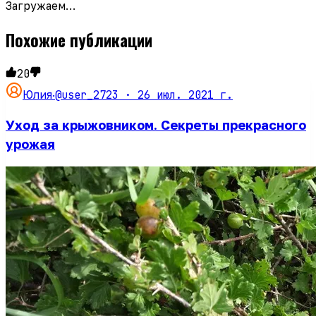
Загружаем…
Похожие публикации
20
@user_2723 ·
26 июл. 2021 г.
Юлия
·
Уход за крыжовником. Секреты прекрасного
урожая