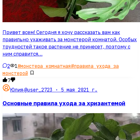
Привет всем! Сегодня я хочу рассказать вам как
правильно ухаживать за монстерой комнатой. Особых
трудностей такое растение не принесет, поэтому с
ним справится…
2
1
#
монстера комнатная
#
правила ухода за
монстерой
7
@user_2723 ·
5 мая 2021 г.
Юлия
·
Основные правила ухода за хризантемой