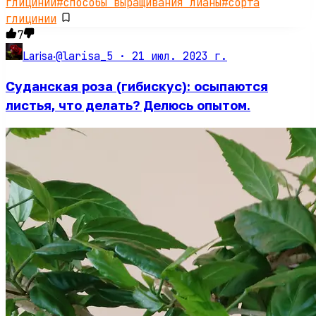
глицинии
#
способы выращивания лианы
#
сорта
глицинии
7
@larisa_5 ·
21 июл. 2023 г.
Larisa
·
Суданская роза (гибискус): осыпаются
листья, что делать? Делюсь опытом.