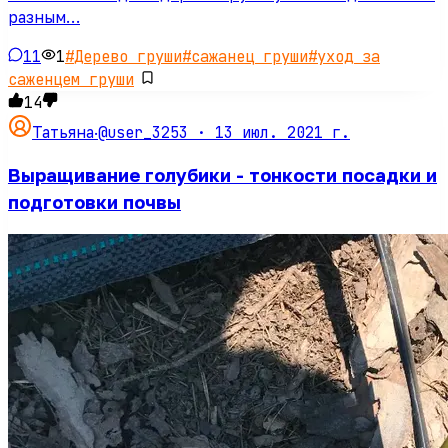
разным…
11
1
#
Дерево груши
#
сажанец груши
#
уход за
саженцем груши
14
@user_3253 ·
13 июл. 2021 г.
Татьяна
·
Выращивание голубики - тонкости посадки и
подготовки почвы