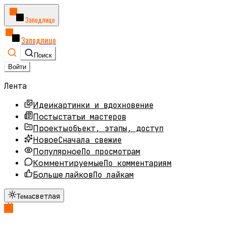
Заподлицо
Заподлицо
Поиск
Войти
Лента
картинки и вдохновение
Идеи
статьи мастеров
Посты
объект, этапы, доступ
Проекты
Сначала свежие
Новое
По просмотрам
Популярное
По комментариям
Комментируемые
По лайкам
Больше лайков
светлая
Тема