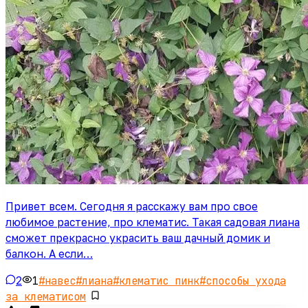
Привет всем. Сегодня я расскажу вам про свое
любимое растение, про клематис. Такая садовая лиана
сможет прекрасно украсить ваш дачный домик и
балкон. А если…
2
1
#
навес
#
лиана
#
клематис пинк
#
способы ухода
за клематисом