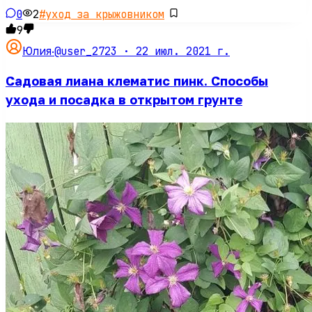
0
2
#
уход за крыжовником
9
@user_2723 ·
22 июл. 2021 г.
Юлия
·
Садовая лиана клематис пинк. Способы
ухода и посадка в открытом грунте