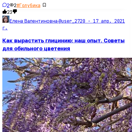
2
2
#
Голубика
23
@user_2720 ·
17 апр. 2021
Елена Валентиновна
·
г.
Как вырастить глицинию: наш опыт. Советы
для обильного цветения