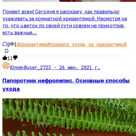
Привет всем! Сегодня я расскажу, как правильно
ухаживать за комнатной хризантемой. Несмотря на
то, что цветок по своей сути совсем не прихотлив,
есть важные…
0
1
#
хризантема
#
правила ухода за хризантемой
11
@user_2723 ·
26 июн. 2021 г.
Юлия
·
Папоротник нефролепис. Основные способы
ухода