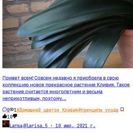
Привет всем! Совсем недавно я приобрела в свою
коллекцию новое прекрасное растение Кливия. Такое
растение считается многолетним и весьма
неприхотливым, поэтому…
0
1
#
Домашний цветок Кливия
#
принципы ухода
10
@larisa_5 ·
10 июл. 2021 г.
Larisa
·