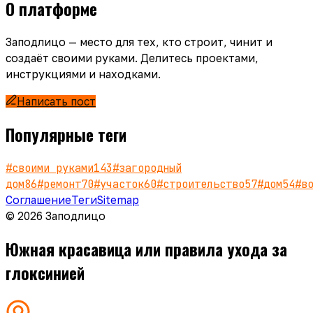
О платформе
Заподлицо — место для тех, кто строит, чинит и
создаёт своими руками. Делитесь проектами,
инструкциями и находками.
Написать пост
Популярные теги
#
своими руками
143
#
загородный
дом
86
#
ремонт
70
#
участок
60
#
строительство
57
#
дом
54
#
в
Соглашение
Теги
Sitemap
© 2026 Заподлицо
Южная красавица или правила ухода за
глоксинией