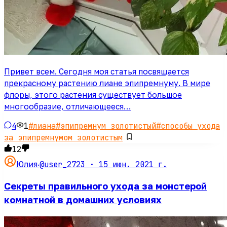
Привет всем. Сегодня моя статья посвящается
прекрасному растению лиане эпипремнуму. В мире
флоры, этого растения существует большое
многообразие, отличающееся…
4
1
#
лиана
#
эпипремнум золотистый
#
способы ухода
за эпипремнумом золотистым
12
@user_2723 ·
15 июн. 2021 г.
Юлия
·
Секреты правильного ухода за монстерой
комнатной в домашних условиях