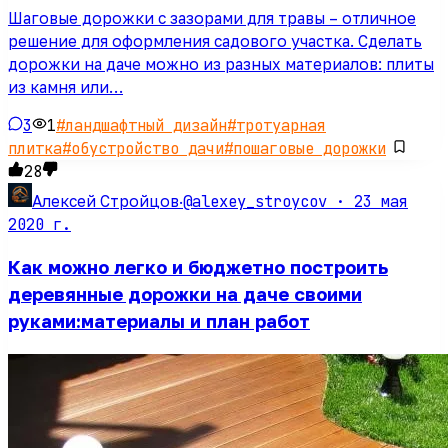
Шаговые дорожки с зазорами для травы – отличное
решение для оформления садового участка. Сделать
дорожки на даче можно из разных материалов: плиты
из камня или…
3
1
#
ландшафтный дизайн
#
тротуарная
плитка
#
обустройство дачи
#
пошаговые дорожки
28
@alexey_stroycov ·
23 мая
Алексей Стройцов
·
2020 г.
Как можно легко и бюджетно построить
деревянные дорожки на даче своими
руками:материалы и план работ