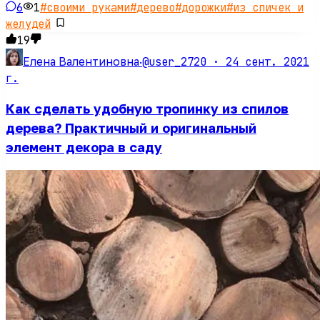
6
1
#
своими руками
#
дерево
#
дорожки
#
из спичек и
желудей
19
@user_2720 ·
24 сент. 2021
Елена Валентиновна
·
г.
Как сделать удобную тропинку из спилов
дерева? Практичный и оригинальный
элемент декора в саду