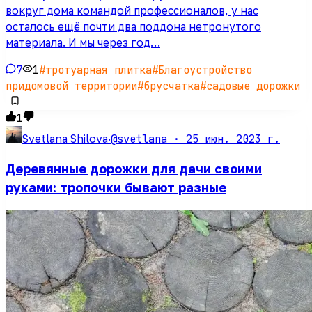
вокруг дома командой профессионалов, у нас
осталось ещё почти два поддона нетронутого
материала. И мы через год…
7
1
#
тротуарная плитка
#
Благоустройство
придомовой территории
#
брусчатка
#
садовые дорожки
1
@svetlana ·
25 июн. 2023 г.
Svetlana Shilova
·
Деревянные дорожки для дачи своими
руками: тропочки бывают разные