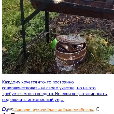
Каждому хочется что-то постоянно
совершенствовать на своем участке, но на это
требуется много средств. Но если пофантазировать,
подключить инженерный ум,…
3
1
#
своими руками
#
мангал
#
шашлыки
#
печка