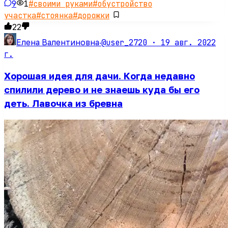
9
1
#
своими руками
#
обустройство
участка
#
стоянка
#
дорожки
22
@user_2720 ·
19 авг. 2022
Елена Валентиновна
·
г.
Хорошая идея для дачи. Когда недавно
спилили дерево и не знаешь куда бы его
деть. Лавочка из бревна