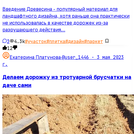
Введение Древесина - популярный материал для
ландшафтного дизайна, хотя раньше она практически
не использовалась в качестве дорожек из-за
разрушающего действия…
3
4.3k
#
участок
#
плитка
#
дизайн
#
паркет
12
@user_1446 ·
3 мая 2023
Екатерина Платунова
·
г.
Делаем дорожку из тротуарной брусчатки на
даче сами