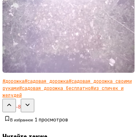
#
дорожка
#
садовая дорожка
#
садовая дорожка своими
руками
#
садовая дорожка бесплатно
#
из спичек и
желудей
-8
1
просмотров
В избранное
Читайте также