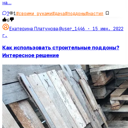
на…
7
1
#
своими руками
#
дача
#
поддоны
#
настил
6
@user_1446 ·
15 июн. 2022
Екатерина Платунова
·
г.
Как использовать строительные поддоны?
Интересное решение