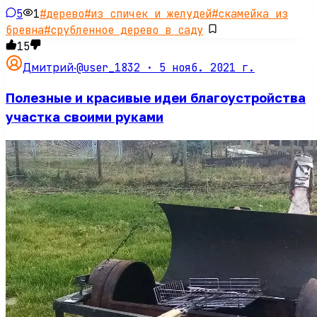
5
1
#
дерево
#
из спичек и желудей
#
скамейка из
бревна
#
срубленное дерево в саду
15
@user_1832 ·
5 нояб. 2021 г.
Дмитрий
·
Полезные и красивые идеи благоустройства
участка своими руками