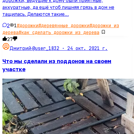
дорожки, ведущие к дому были приятные,
аккуратные, да ещё чтоб лишняя грязь в дом не
тащилась. Делаются такие…
2
1
#
дорожки
#
деревянные дорожки
#
дорожки из
дерева
#
как сделать дорожки из дерева
27
@user_1832 ·
24 окт. 2021 г.
Дмитрий
·
Что мы сделали из поддонов на своем
участке