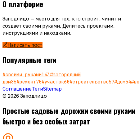
О платформе
Заподлицо — место для тех, кто строит, чинит и
создаёт своими руками. Делитесь проектами,
инструкциями и находками.
Написать пост
Популярные теги
#
своими руками
143
#
загородный
дом
86
#
ремонт
70
#
участок
60
#
строительство
57
#
дом
54
#
в
Соглашение
Теги
Sitemap
© 2026 Заподлицо
Простые садовые дорожки своими руками
быстро и без особых затрат