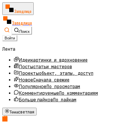
Заподлицо
Заподлицо
Поиск
Войти
Лента
картинки и вдохновение
Идеи
статьи мастеров
Посты
объект, этапы, доступ
Проекты
Сначала свежие
Новое
По просмотрам
Популярное
По комментариям
Комментируемые
По лайкам
Больше лайков
светлая
Тема