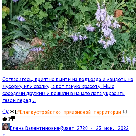
Согласитесь, приятно выйти из подъезда и увидеть не
мусорку или свалку, а вот такую красоту. Мы с
соседями дружим и решили в начале лета украсить
газон перед…
6
1
#
Благоустройство придомовой территории
8
@user_2720 ·
23 июн. 2022
Елена Валентиновна
·
г.