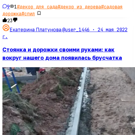
9
1
#
декор для сада
#
декор из дерева
#
садовая
дорожка
#
спил
23
@user_1446 ·
24 мая 2022
Екатерина Платунова
·
г.
Стоянка и дорожки своими руками: как
вокруг нашего дома появилась брусчатка