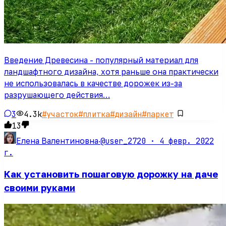
Введение Древесина - популярный материал для
ландшафтного дизайна, хотя раньше она практически
не использовалась в качестве дорожек из-за
разрушающего действия…
3
4.3k
#
участок
#
плитка
#
дизайн
#
паркет
13
@user_2720 ·
4 февр. 2022
Елена Валентиновна
·
г.
Как установить пошаговую дорожку на даче
своими руками