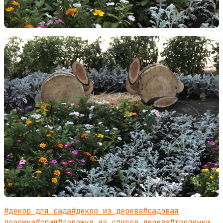
#
декор для сада
#
декор из дерева
#
садовая
дорожка
#
спил
#
дорожки из спилов дерева
#
тропинки