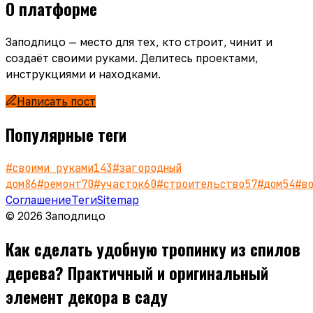
О платформе
Заподлицо — место для тех, кто строит, чинит и
создаёт своими руками. Делитесь проектами,
инструкциями и находками.
Написать пост
Популярные теги
#
своими руками
143
#
загородный
дом
86
#
ремонт
70
#
участок
60
#
строительство
57
#
дом
54
#
в
Соглашение
Теги
Sitemap
© 2026 Заподлицо
Как сделать удобную тропинку из спилов
дерева? Практичный и оригинальный
элемент декора в саду