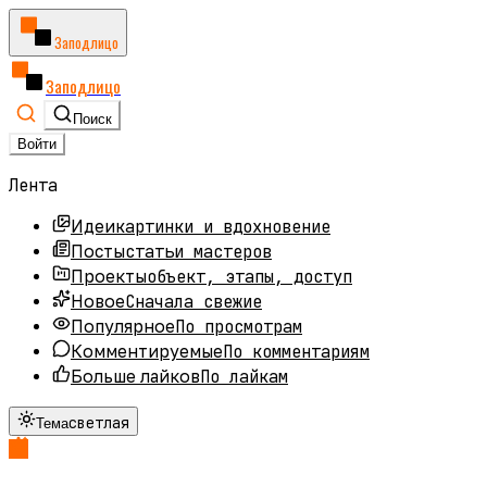
Заподлицо
Заподлицо
Поиск
Войти
Лента
картинки и вдохновение
Идеи
статьи мастеров
Посты
объект, этапы, доступ
Проекты
Сначала свежие
Новое
По просмотрам
Популярное
По комментариям
Комментируемые
По лайкам
Больше лайков
светлая
Тема