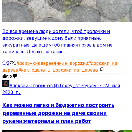
Во все времена люди хотели, чтоб тропочки и
дорожки, ведущие к дому были приятные,
аккуратные, да ещё чтоб лишняя грязь в дом не
тащилась. Делаются такие…
2
1
#
дорожки
#
деревянные дорожки
#
дорожки из
дерева
#
как сделать дорожки из дерева
28
@alexey_stroycov ·
23 мая
Алексей Стройцов
·
2020 г.
Как можно легко и бюджетно построить
деревянные дорожки на даче своими
руками:материалы и план работ