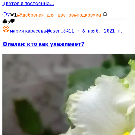
цветов я постоянно…
7
1
#
Удобрения для цветов
#
подкормка
5
@user_3411 ·
6 нояб. 2021 г.
мария карасева
·
Фиалки: кто как ухаживает?