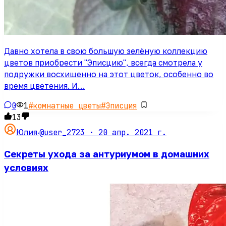
Давно хотела в свою большую зелёную коллекцию
цветов приобрести "Эписцию", всегда смотрела у
подружки восхищенно на этот цветок, особенно во
время цветения. И…
0
1
#
комнатные цветы
#
Эписция
13
@user_2723 ·
20 апр. 2021 г.
Юлия
·
Секреты ухода за антуриумом в домашних
условиях