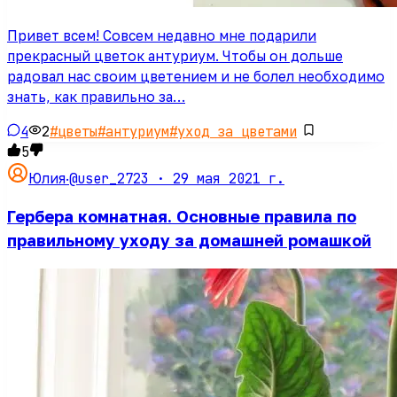
Привет всем! Совсем недавно мне подарили
прекрасный цветок антуриум. Чтобы он дольше
радовал нас своим цветением и не болел необходимо
знать, как правильно за…
4
2
#
цветы
#
антуриум
#
уход за цветами
5
@user_2723 ·
29 мая 2021 г.
Юлия
·
Гербера комнатная. Основные правила по
правильному уходу за домашней ромашкой