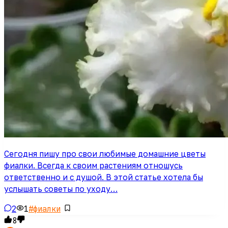
Сегодня пишу про свои любимые домашние цветы
фиалки. Всегда к своим растениям отношусь
ответственно и с душой. В этой статье хотела бы
услышать советы по уходу…
2
1
#
фиалки
8