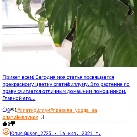
Привет всем! Сегодня моя статья посвящается
прекрасному цветку спатифиллуму. Это растение по
праву считается отличным домашним помощником.
Главной его…
0
1
#
спатифиллум
#
правила ухода за
спатифиллумом
8
@user_2723 ·
16 июл. 2021 г.
Юлия
·