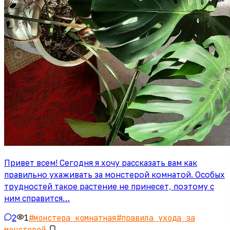
Привет всем! Сегодня я хочу рассказать вам как
правильно ухаживать за монстерой комнатой. Особых
трудностей такое растение не принесет, поэтому с
ним справится…
2
1
#
монстера комнатная
#
правила ухода за
монстерой