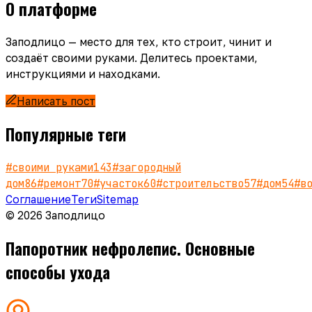
О платформе
Заподлицо — место для тех, кто строит, чинит и
создаёт своими руками. Делитесь проектами,
инструкциями и находками.
Написать пост
Популярные теги
#
своими руками
143
#
загородный
дом
86
#
ремонт
70
#
участок
60
#
строительство
57
#
дом
54
#
в
Соглашение
Теги
Sitemap
© 2026 Заподлицо
Папоротник нефролепис. Основные
способы ухода