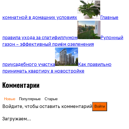
комнатной в домашних условиях
Главные
правила ухода за спатифиллумом
Рулонный
газон – эффективный приём озеленения
приусадебного участка
Как правильно
принимать квартиру в новостройке
Комментарии
Новые
Популярные
Старые
Войдите, чтобы оставить комментарий
Войти
Загружаем…