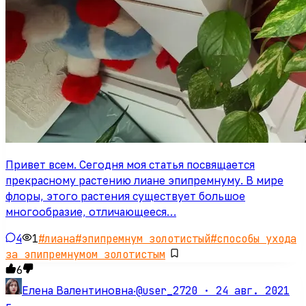
Привет всем. Сегодня моя статья посвящается
прекрасному растению лиане эпипремнуму. В мире
флоры, этого растения существует большое
многообразие, отличающееся…
4
1
#
лиана
#
эпипремнум золотистый
#
способы ухода
за эпипремнумом золотистым
6
@user_2720 ·
24 авг. 2021
Елена Валентиновна
·