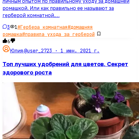
личным опытом по правильному уходу за домашней
ромашкой. Или как правильно ее называют за
герберой комнатной.…
3
1
#
Гербера комнатная
#
домашняя
ромашка
#
правила ухода за герберой
6
@user_2723 ·
1 июн. 2021 г.
Юлия
·
Топ лучших удобрений для цветов. Секрет
здорового роста