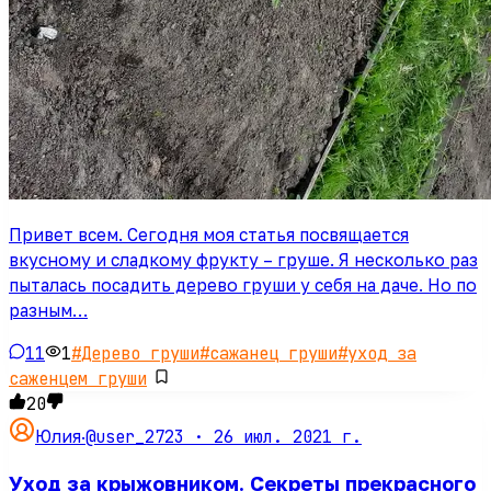
Привет всем. Сегодня моя статья посвящается
вкусному и сладкому фрукту – груше. Я несколько раз
пыталась посадить дерево груши у себя на даче. Но по
разным…
11
1
#
Дерево груши
#
сажанец груши
#
уход за
саженцем груши
20
@user_2723 ·
26 июл. 2021 г.
Юлия
·
Уход за крыжовником. Секреты прекрасного