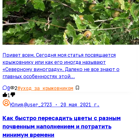
Привет всем. Сегодня моя статья посвящается
крыжовнику или как его иногда называют
«Северному винограду». Далеко не все знают о
главных особенностях этой…
0
2
#
уход за крыжовником
1
@user_2723 ·
20 мая 2021 г.
Юлия
·
Как быстро пересадить цветы с разным
почвенным наполнением и потратить
минимум времени