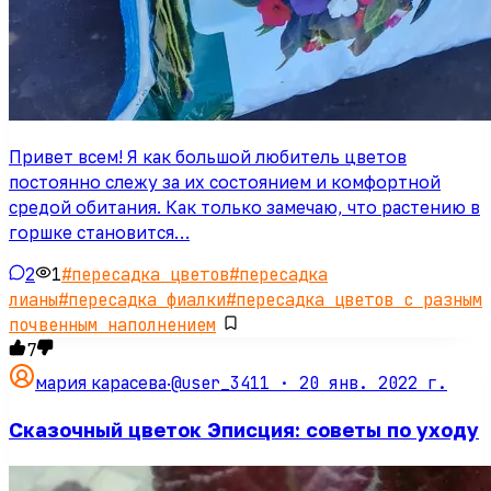
Привет всем! Я как большой любитель цветов
постоянно слежу за их состоянием и комфортной
средой обитания. Как только замечаю, что растению в
горшке становится…
2
1
#
пересадка цветов
#
пересадка
лианы
#
пересадка фиалки
#
пересадка цветов с разным
почвенным наполнением
7
@user_3411 ·
20 янв. 2022 г.
мария карасева
·
Сказочный цветок Эписция: советы по уходу