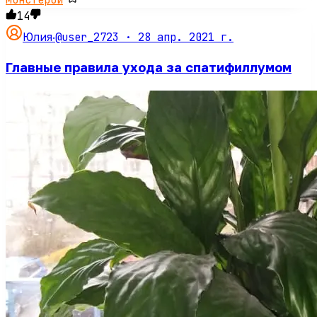
14
@user_2723 ·
28 апр. 2021 г.
Юлия
·
Главные правила ухода за спатифиллумом