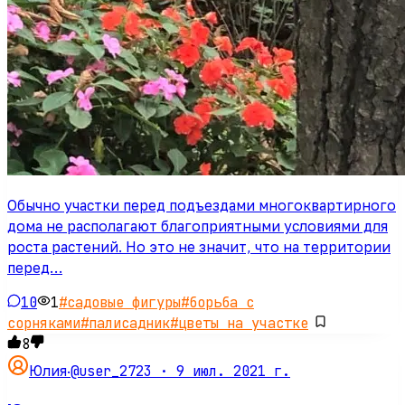
Обычно участки перед подъездами многоквартирного
дома не располагают благоприятными условиями для
роста растений. Но это не значит, что на территории
перед…
10
1
#
садовые фигуры
#
борьба с
сорняками
#
палисадник
#
цветы на участке
8
@user_2723 ·
9 июл. 2021 г.
Юлия
·