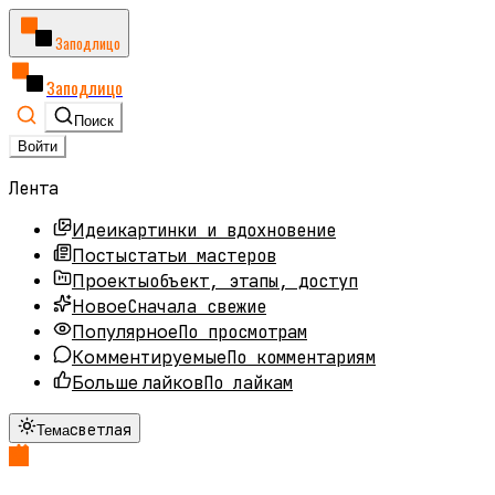
Заподлицо
Заподлицо
Поиск
Войти
Лента
картинки и вдохновение
Идеи
статьи мастеров
Посты
объект, этапы, доступ
Проекты
Сначала свежие
Новое
По просмотрам
Популярное
По комментариям
Комментируемые
По лайкам
Больше лайков
светлая
Тема