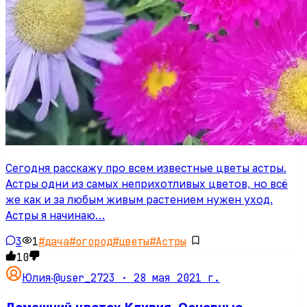
Сегодня расскажу про всем известные цветы астры.
Астры одни из самых неприхотливых цветов, но всё
же как и за любым живым растением нужен уход.
Астры я начинаю…
3
1
#
дача
#
огород
#
цветы
#
Астры
10
@user_2723 ·
28 мая 2021 г.
Юлия
·