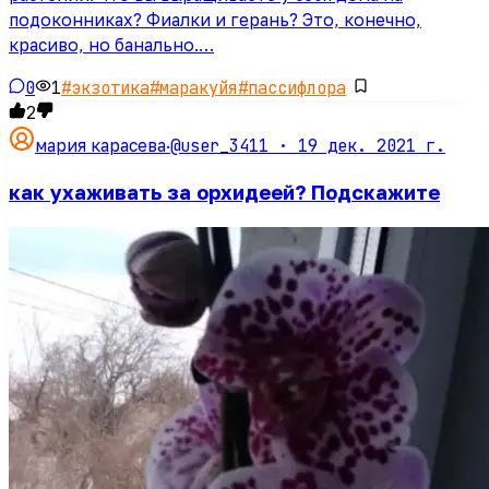
подоконниках? Фиалки и герань? Это, конечно,
красиво, но банально.…
0
1
#
экзотика
#
маракуйя
#
пассифлора
2
@user_3411 ·
19 дек. 2021 г.
мария карасева
·
как ухаживать за орхидеей? Подскажите