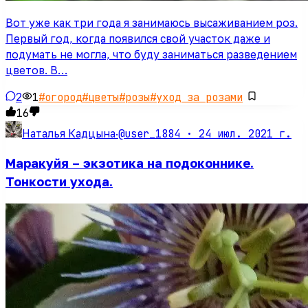
Вот уже как три года я занимаюсь высаживанием роз.
Первый год, когда появился свой участок даже и
подумать не могла, что буду заниматься разведением
цветов. В…
2
1
#
огород
#
цветы
#
розы
#
уход за розами
16
@user_1884 ·
24 июл. 2021 г.
Наталья Кадцына
·
Маракуйя – экзотика на подоконнике.
Тонкости ухода.