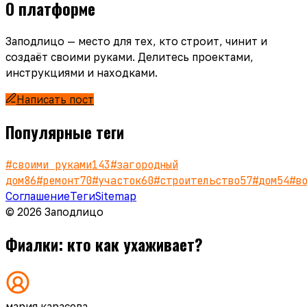
О платформе
Заподлицо — место для тех, кто строит, чинит и
создаёт своими руками. Делитесь проектами,
инструкциями и находками.
Написать пост
Популярные теги
#
своими руками
143
#
загородный
дом
86
#
ремонт
70
#
участок
60
#
строительство
57
#
дом
54
#
в
Соглашение
Теги
Sitemap
© 2026 Заподлицо
Фиалки: кто как ухаживает?
мария карасева