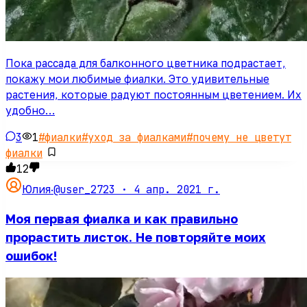
Пока рассада для балконного цветника подрастает,
покажу мои любимые фиалки. Это удивительные
растения, которые радуют постоянным цветением. Их
удобно…
3
1
#
фиалки
#
уход за фиалками
#
почему не цветут
фиалки
12
@user_2723 ·
4 апр. 2021 г.
Юлия
·
Моя первая фиалка и как правильно
прорастить листок. Не повторяйте моих
ошибок!