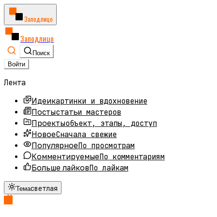
Заподлицо
Заподлицо
Поиск
Войти
Лента
картинки и вдохновение
Идеи
статьи мастеров
Посты
объект, этапы, доступ
Проекты
Сначала свежие
Новое
По просмотрам
Популярное
По комментариям
Комментируемые
По лайкам
Больше лайков
светлая
Тема