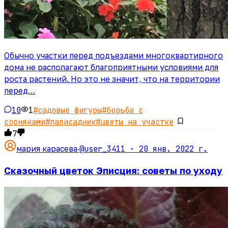
Обычно участки перед подъездами многоквартирного
дома не располагают благоприятными условиями для
роста растений. Но это не значит, что на территории
перед…
10
1
#
садовые фигуры
#
борьба с
сорняками
#
палисадник
#
цветы на участке
7
@user_3411 ·
20 янв. 2022 г.
мария карасева
·
Сказочный цветок Эписция: советы по уходу