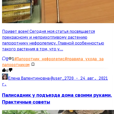
Привет всем! Сегодня моя статья посвящается
прекрасному и неприхотливому растению
папоротнику нефролепису. Главной особенностью
такого растения в том, что у…
0
1
#
Папоротник нефролепис
#
правила ухода за
папоротником
6
@user_2720 ·
24 авг. 2021
Елена Валентиновна
·
г.
Палисадник у подъезда дома своими руками.
Практичные советы