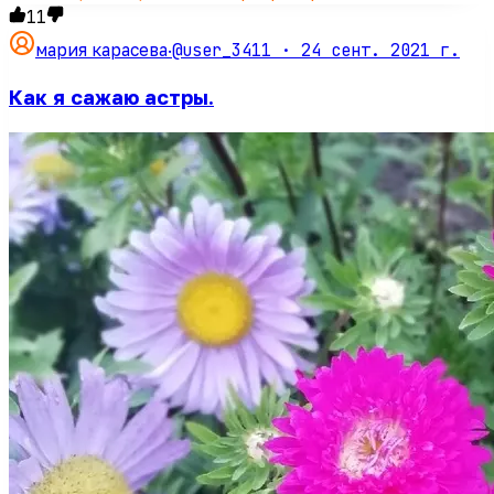
11
@user_3411 ·
24 сент. 2021 г.
мария карасева
·
Как я сажаю астры.