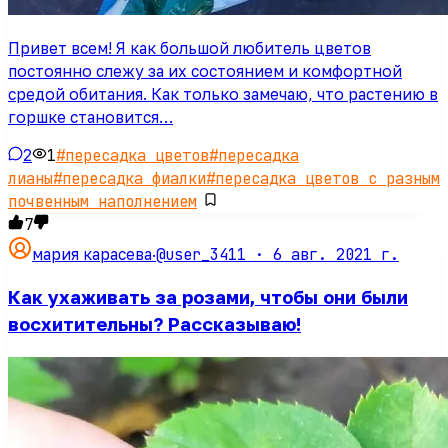
Привет всем! Я как большой любитель цветов
постоянно слежу за их состоянием и комфортной
средой обитания. Как только замечаю, что растению в
горшке становится…
2
1
#
пересадка цветов
#
пересадка
лианы
#
пересадка фиалки
#
пересадка цветов с разным
почвенным наполнением
7
@user_3411 ·
6 авг. 2021 г.
мария карасева
·
Как ухаживать за розами, чтобы они были
восхитительны? Рассказываю!