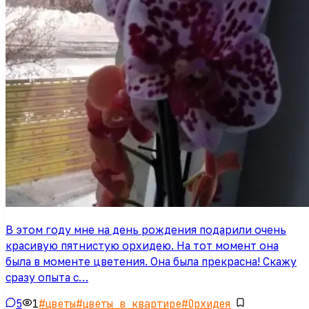
В этом году мне на день рождения подарили очень
красивую пятнистую орхидею. На тот момент она
была в моменте цветения. Она была прекрасна! Скажу
сразу опыта с…
5
1
#
цветы
#
цветы в квартире
#
Орхидея