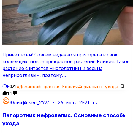
Привет всем! Совсем недавно я приобрела в свою
коллекцию новое прекрасное растение Кливия. Такое
растение считается многолетним и весьма
неприхотливым, поэтому…
0
1
#
Домашний цветок Кливия
#
принципы ухода
11
@user_2723 ·
26 июн. 2021 г.
Юлия
·
Папоротник нефролепис. Основные способы
ухода