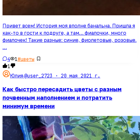
Привет всем! История моя вполне банальна. Пришла я
как-то в гости к подруге, а там… фиалочки, много
фиалочек! Такие разные: синие, фиолетовые, розовые.
…
4
1
#
цветы
1
@user_2723 ·
20 мая 2021 г.
Юлия
·
Как быстро пересадить цветы с разным
почвенным наполнением и потратить
минимум времени