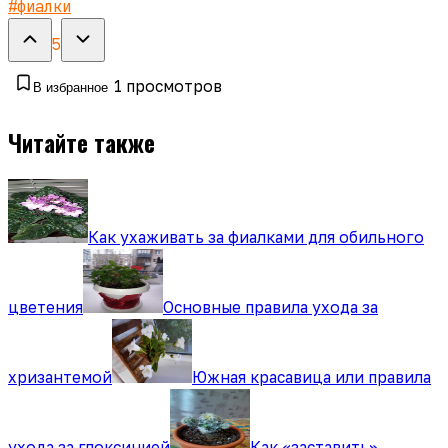
#
фиалки
5
1
просмотров
В избранное
Читайте также
Как ухаживать за фиалками для обильного
цветения
Основные правила ухода за
хризантемой
Южная красавица или правила
ухода за глоксинией
Как «заставить»