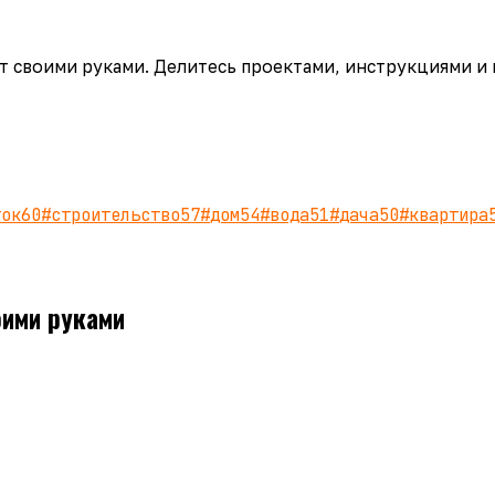
аёт своими руками. Делитесь проектами, инструкциями и
ток
60
#
строительство
57
#
дом
54
#
вода
51
#
дача
50
#
квартира
оими руками