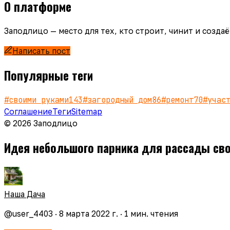
О платформе
Заподлицо — место для тех, кто строит, чинит и созд
Написать пост
Популярные теги
#
своими руками
143
#
загородный дом
86
#
ремонт
70
#
учас
Соглашение
Теги
Sitemap
© 2026 Заподлицо
Идея небольшого парника для рассады св
Наша Дача
@
user_4403
·
8 марта 2022 г.
·
1
мин. чтения