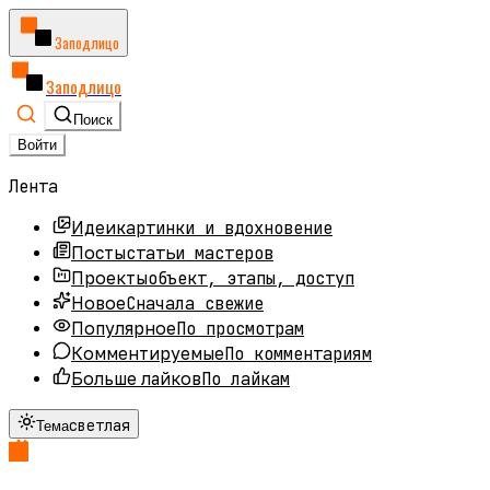
Заподлицо
Заподлицо
Поиск
Войти
Лента
картинки и вдохновение
Идеи
статьи мастеров
Посты
объект, этапы, доступ
Проекты
Сначала свежие
Новое
По просмотрам
Популярное
По комментариям
Комментируемые
По лайкам
Больше лайков
светлая
Тема