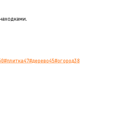
 находками.
50
#
плитка
47
#
дерево
45
#
огород
38