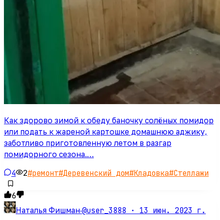
Как здорово зимой к обеду баночку солёных помидор
или подать к жареной картошке домашнюю аджику,
заботливо приготовленную летом в разгар
помидорного сезона.…
4
2
#
ремонт
#
Деревенский дом
#
Кладовка
#
Стеллажи
6
@user_3888 ·
13 июн. 2023 г.
Наталья Фишман
·