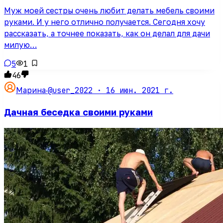
Муж моей сестры очень любит делать мебель своими
руками. И у него отлично получается. Сегодня хочу
рассказать, а точнее показать, как он делал для дачи
милую…
5
1
46
@user_2022 ·
16 июн. 2021 г.
Марина
·
Дачная беседка своими руками