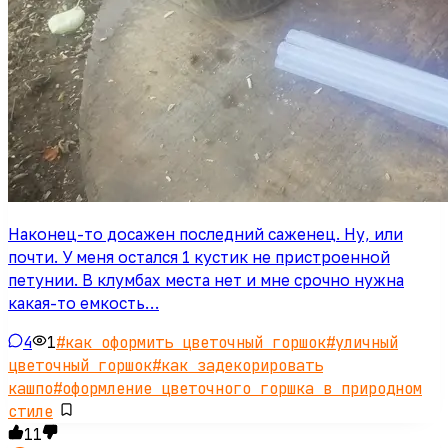
Наконец-то досажен последний саженец. Ну, или
почти. У меня остался 1 кустик не пристроенной
петунии. В клумбах места нет и мне срочно нужна
какая-то емкость…
4
1
#
как оформить цветочный горшок
#
уличный
цветочный горшок
#
как задекорировать
кашпо
#
оформление цветочного горшка в природном
стиле
11