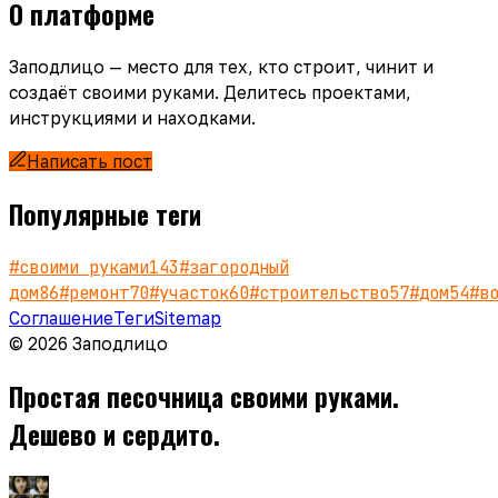
О платформе
Заподлицо — место для тех, кто строит, чинит и
создаёт своими руками. Делитесь проектами,
инструкциями и находками.
Написать пост
Популярные теги
#
своими руками
143
#
загородный
дом
86
#
ремонт
70
#
участок
60
#
строительство
57
#
дом
54
#
в
Соглашение
Теги
Sitemap
© 2026 Заподлицо
Простая песочница своими руками.
Дешево и сердито.