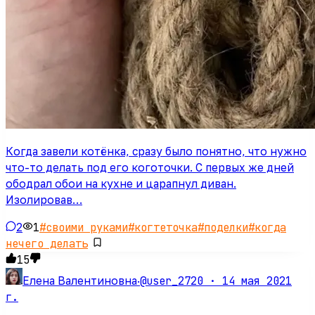
Когда завели котёнка, сразу было понятно, что нужно
что-то делать под его коготочки. С первых же дней
ободрал обои на кухне и царапнул диван.
Изолировав…
2
1
#
своими руками
#
когтеточка
#
поделки
#
когда
нечего делать
15
@user_2720 ·
14 мая 2021
Елена Валентиновна
·
г.