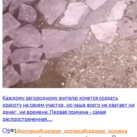
Каждому загородному жителю хочется создать
красоту на своем участке, но чаще всего не хватает ни
денег, ни времени. Первая причина - самая
распространенная.…
5
1
#
дорожка
#
садовая дорожка
#
садовая дорожка