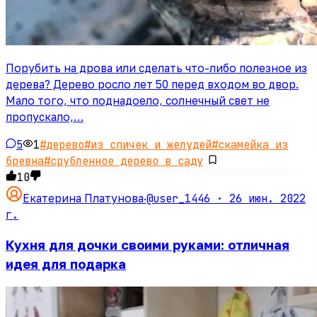
Порубить на дрова или сделать что-либо полезное из
дерева? Дерево росло лет 50 перед входом во двор.
Мало того, что поднадоело, солнечный свет не
пропускало,…
5
1
#
дерево
#
из спичек и желудей
#
скамейка из
бревна
#
срубленное дерево в саду
10
@user_1446 ·
26 июн. 2022
Екатерина Платунова
·
г.
Кухня для дочки своими руками: отличная
идея для подарка