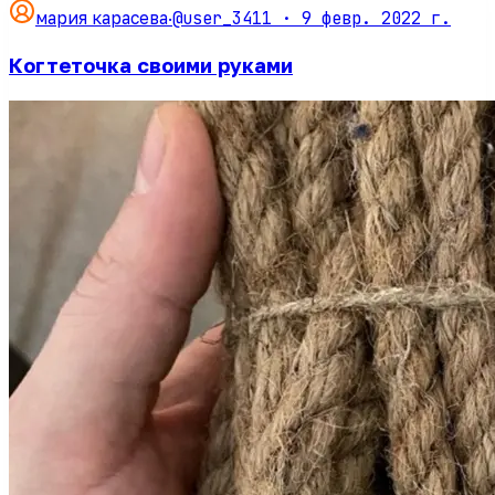
@user_3411 ·
9 февр. 2022 г.
мария карасева
·
Когтеточка своими руками