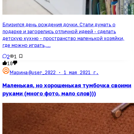
Близился день рождения дочки. Стали думать о
подарке и загорелись отличной идеей - сделать
детскую кухню - пространство маленькой хозяйки,
где можно играть,…
2
1
10
@user_2022 ·
1 мая 2021 г.
Марина
·
Маленькая, но хорошенькая тумбочка своими
руками (много фото, мало слов)))