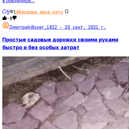
в обеденное…
5
1
#
беседка дача лето
-8
@user_1832 ·
20 сент. 2021 г.
Дмитрий
·
Простые садовые дорожки своими руками
быстро и без особых затрат