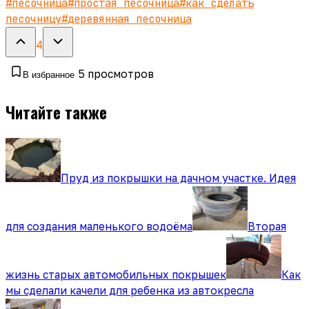
#
песочница
#
простая песочница
#
как сделать
песочницу
#
деревянная песочница
4
5
просмотров
В избранное
Читайте также
Пруд из покрышки на дачном участке. Идея
для создания маленького водоёма
Вторая
жизнь старых автомобильных покрышек
Как
мы сделали качели для ребенка из автокресла