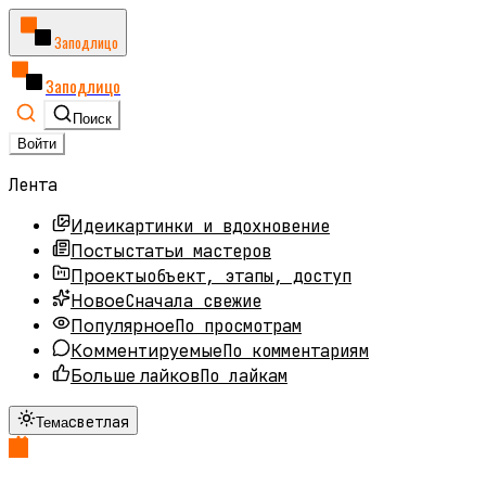
Заподлицо
Заподлицо
Поиск
Войти
Лента
картинки и вдохновение
Идеи
статьи мастеров
Посты
объект, этапы, доступ
Проекты
Сначала свежие
Новое
По просмотрам
Популярное
По комментариям
Комментируемые
По лайкам
Больше лайков
светлая
Тема