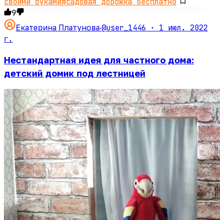
своими руками
#
садовая дорожка бесплатно
9
@user_1446 ·
1 июл. 2022
Екатерина Платунова
·
г.
Нестандартная идея для частного дома:
детский домик под лестницей