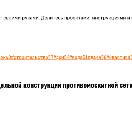
аёт своими руками. Делитесь проектами, инструкциями и
ток
60
#
строительство
57
#
дом
54
#
вода
51
#
дача
50
#
квартира
дельной конструкции противомоскитной сетк