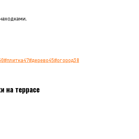
 находками.
50
#
плитка
47
#
дерево
45
#
огород
38
и на террасе