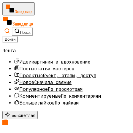
Заподлицо
Заподлицо
Поиск
Войти
Лента
картинки и вдохновение
Идеи
статьи мастеров
Посты
объект, этапы, доступ
Проекты
Сначала свежие
Новое
По просмотрам
Популярное
По комментариям
Комментируемые
По лайкам
Больше лайков
светлая
Тема