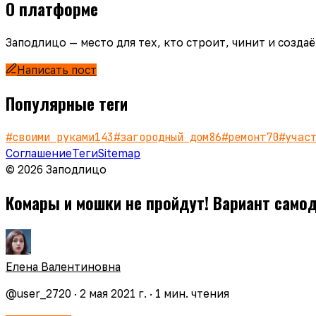
О платформе
Заподлицо — место для тех, кто строит, чинит и созд
Написать пост
Популярные теги
#
своими руками
143
#
загородный дом
86
#
ремонт
70
#
учас
Соглашение
Теги
Sitemap
© 2026 Заподлицо
Комары и мошки не пройдут! Вариант само
Елена Валентиновна
@
user_2720
·
2 мая 2021 г.
·
1
мин. чтения