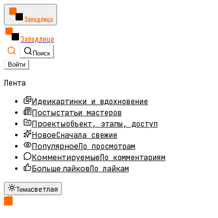
Заподлицо
Заподлицо
Поиск
Войти
Лента
картинки и вдохновение
Идеи
статьи мастеров
Посты
объект, этапы, доступ
Проекты
Сначала свежие
Новое
По просмотрам
Популярное
По комментариям
Комментируемые
По лайкам
Больше лайков
светлая
Тема