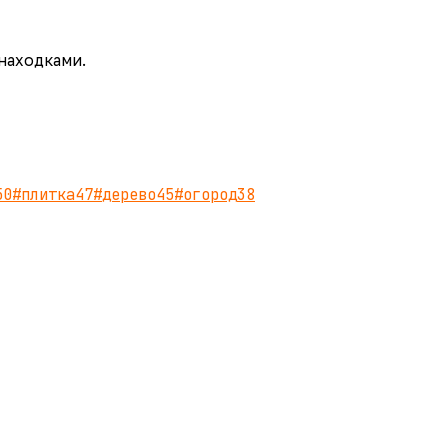
 находками.
50
#
плитка
47
#
дерево
45
#
огород
38