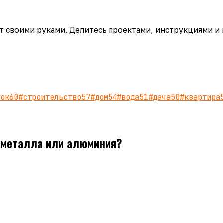
аёт своими руками. Делитесь проектами, инструкциями и
ток
60
#
строительство
57
#
дом
54
#
вода
51
#
дача
50
#
квартира
иметалла или алюминия?