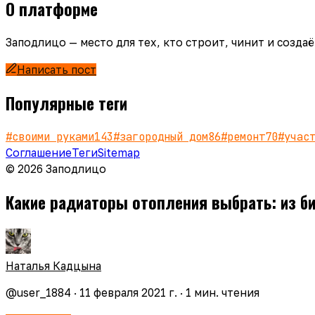
О платформе
Заподлицо — место для тех, кто строит, чинит и созд
Написать пост
Популярные теги
#
своими руками
143
#
загородный дом
86
#
ремонт
70
#
учас
Соглашение
Теги
Sitemap
© 2026 Заподлицо
Какие радиаторы отопления выбрать: из б
Наталья Кадцына
@
user_1884
·
11 февраля 2021 г.
·
1
мин. чтения