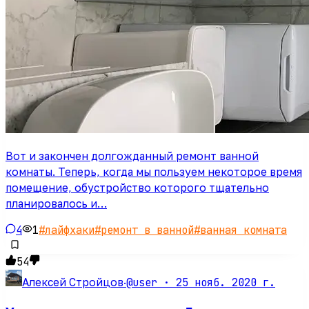
Вот и закончен долгожданный ремонт ванной
комнаты. Теперь, когда мы пользуем некоторое время
помещение, обустройство которого тщательно
планировалось и…
4
1
#
лайфхаки
#
ремонт в ванной
#
ванная комната
54
@user ·
25 нояб. 2020 г.
Алексей Стройцов
·