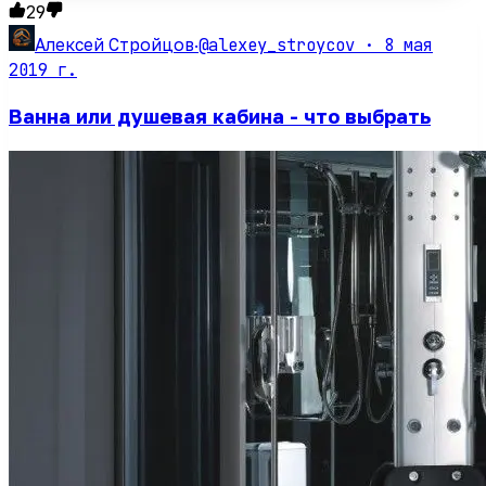
29
@alexey_stroycov ·
8 мая
Алексей Стройцов
·
2019 г.
Ванна или душевая кабина - что выбрать