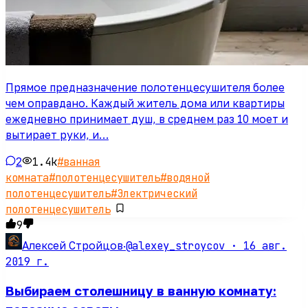
Прямое предназначение полотенцесушителя более
чем оправдано. Каждый житель дома или квартиры
ежедневно принимает душ, в среднем раз 10 моет и
вытирает руки, и…
2
1.4k
#
ванная
комната
#
полотенцесушитель
#
водяной
полотенцесушитель
#
Электрический
полотенцесушитель
9
@alexey_stroycov ·
16 авг.
Алексей Стройцов
·
2019 г.
Выбираем столешницу в ванную комнату: