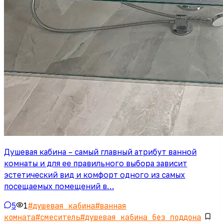
Душевая кабина – самый главный атрибут ванной
комнаты и для ее правильного выбора зависит
эстетический вид и комфорт одного из самых
посещаемых помещений в…
5
1
#
душевая кабина
#
ванная
комната
#
смеситель
#
душевая кабина без поддона