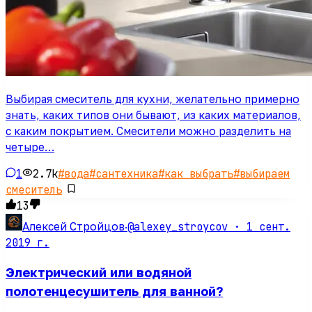
Выбирая смеситель для кухни, желательно примерно
знать, каких типов они бывают, из каких материалов,
с каким покрытием. Смесители можно разделить на
четыре…
1
2.7k
#
вода
#
сантехника
#
как выбрать
#
выбираем
смеситель
13
@alexey_stroycov ·
1 сент.
Алексей Стройцов
·
2019 г.
Электрический или водяной
полотенцесушитель для ванной?