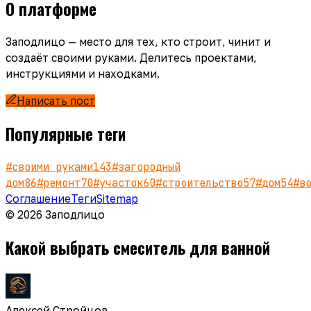
О платформе
Заподлицо — место для тех, кто строит, чинит и
создаёт своими руками. Делитесь проектами,
инструкциями и находками.
Написать пост
Популярные теги
#
своими руками
143
#
загородный
дом
86
#
ремонт
70
#
участок
60
#
строительство
57
#
дом
54
#
в
Соглашение
Теги
Sitemap
© 2026 Заподлицо
Какой выбрать смеситель для ванной
Алексей Стройцов