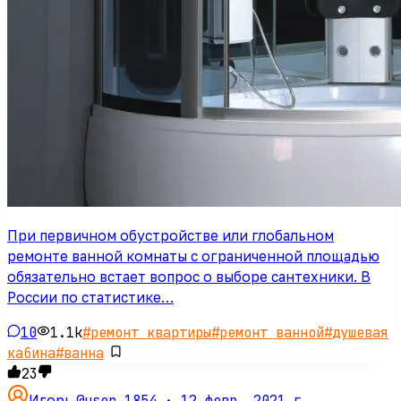
При первичном обустройстве или глобальном
ремонте ванной комнаты с ограниченной площадью
обязательно встает вопрос о выборе сантехники. В
России по статистике…
10
1.1k
#
ремонт квартиры
#
ремонт ванной
#
душевая
кабина
#
ванна
23
@user_1854 ·
12 февр. 2021 г.
Игорь
·