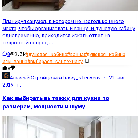
Планируя санузел, в котором не настолько много
места, чтобы организовать и ванну, и душевую кабину
одновременно, приходится искать ответ на
непростой вопрос,…
0
2.3k
#
душевая кабина
#
ванна
#
душевая кабина
или ванна
#
выбираем сантехнику
8
@alexey_stroycov ·
21 авг.
Алексей Стройцов
·
2019 г.
Как выбирать вытяжку для кухни по
размерам, мощности и шуму