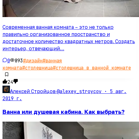
Современная ванная комната – это не только
правильно организованное пространство и
достаточное количество квадратных метров. Создать
интерьер, отвечающий…
0
893
#
дизайн
#
ванная
комната
#
столешница
#
столешница в ванной комнате
24
@alexey_stroycov ·
5 авг.
Алексей Стройцов
·
2019 г.
Ванна или душевая кабина. Как выбрать?