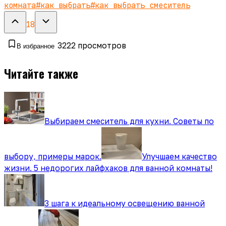
комната
#
как выбрать
#
как выбрать смеситель
18
3222
просмотров
В избранное
Читайте также
Выбираем смеситель для кухни. Советы по
выбору, примеры марок.
Улучшаем качество
жизни. 5 недорогих лайфхаков для ванной комнаты!
3 шага к идеальному освещению ванной