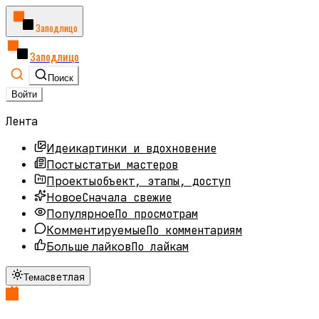
Заподлицо
Заподлицо
Поиск
Войти
Лента
картинки и вдохновение
Идеи
статьи мастеров
Посты
объект, этапы, доступ
Проекты
Сначала свежие
Новое
По просмотрам
Популярное
По комментариям
Комментируемые
По лайкам
Больше лайков
светлая
Тема