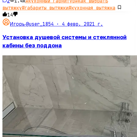
2
1.4k
#
кухонный гарнитур
#
как выбрать
вытяжку
#
габариты вытяжки
#
кухонная вытяжка
14
@user_1854 ·
4 февр. 2021 г.
Игорь
·
Установка душевой системы и стеклянной
кабины без поддона