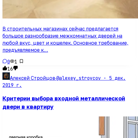
В строительных магазинах сейчас предлагается
большое разнообразие межкомнатных дверей на
любой вкус, цвет и кошелек. Основное требование,
предъявляемое к…
0
1
16
@alexey_stroycov ·
5 дек.
Алексей Стройцов
·
2019 г.
Критерии выбора входной металлической
двери в квартиру