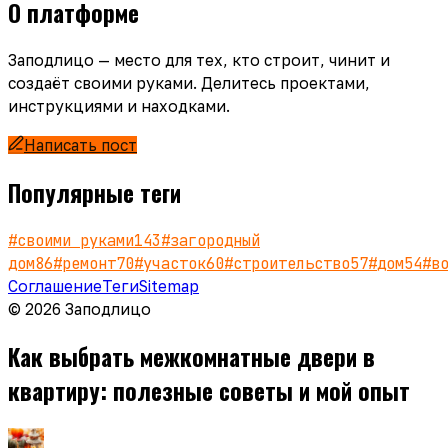
О платформе
Заподлицо — место для тех, кто строит, чинит и
создаёт своими руками. Делитесь проектами,
инструкциями и находками.
Написать пост
Популярные теги
#
своими руками
143
#
загородный
дом
86
#
ремонт
70
#
участок
60
#
строительство
57
#
дом
54
#
в
Соглашение
Теги
Sitemap
© 2026 Заподлицо
Как выбрать межкомнатные двери в
квартиру: полезные советы и мой опыт