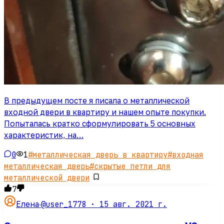
В предыдущем посте я писала о металлической
входной двери в квартиру и нашем опыте покупки.
Попыталась кратко сформулировать 5 основных
характеристик, на…
0
1
#
металлическая дверь в квартиру
#
входная
металлическая дверь
#
скрытые петли для
металлической двери
7
@user_1778 ·
15 авг. 2021 г.
Елена
·