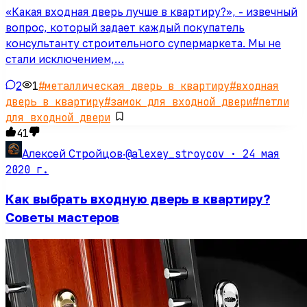
«Какая входная дверь лучше в квартиру?», - извечный
вопрос, который задает каждый покупатель
консультанту строительного супермаркета. Мы не
стали исключением,…
2
1
#
металлическая дверь в квартиру
#
входная
дверь в квартиру
#
замок для входной двери
#
петли
для входной двери
41
@alexey_stroycov ·
24 мая
Алексей Стройцов
·
2020 г.
Как выбрать входную дверь в квартиру?
Советы мастеров