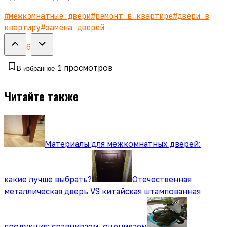
#
межкомнатные двери
#
ремонт в квартире
#
двери в
квартиру
#
замена дверей
6
1
просмотров
В избранное
Читайте также
Материалы для межкомнатных дверей:
какие лучше выбрать?
Отечественная
металлическая дверь VS китайская штампованная
продукция: сравниваем, оцениваем