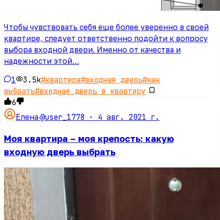
Чтобы чувствовать себя еще более уверенно в своей
квартире, следует ответственно подойти к вопросу
выбора входной двери. Именно от качества и
надежности этой…
1
3.5k
#
квартира
#
входная дверь
#
как
выбрать
#
входная дверь в квартиру
6
@user_1778 ·
4 авг. 2021 г.
Елена
·
Моя квартира – моя крепость: какую
входную дверь выбрать