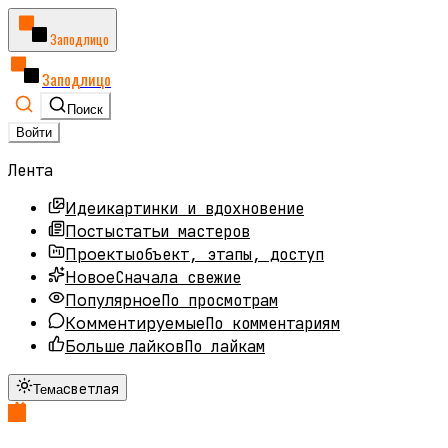
Заподлицо
Заподлицо
Поиск
Войти
Лента
картинки и вдохновение
Идеи
статьи мастеров
Посты
объект, этапы, доступ
Проекты
Сначала свежие
Новое
По просмотрам
Популярное
По комментариям
Комментируемые
По лайкам
Больше лайков
светлая
Тема