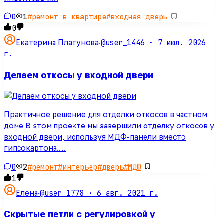
0
1
#
ремонт в квартире
#
входная дверь
0
@user_1446 ·
7 июл. 2026
Екатерина Платунова
·
г.
Делаем откосы у входной двери
Практичное решение для отделки откосов в частном
доме В этом проекте мы завершили отделку откосов у
входной двери, используя МДФ-панели вместо
гипсокартона.…
0
2
#
ремонт
#
интерьер
#
дверь
#
МДФ
1
@user_1778 ·
6 авг. 2021 г.
Елена
·
Скрытые петли с регулировкой у