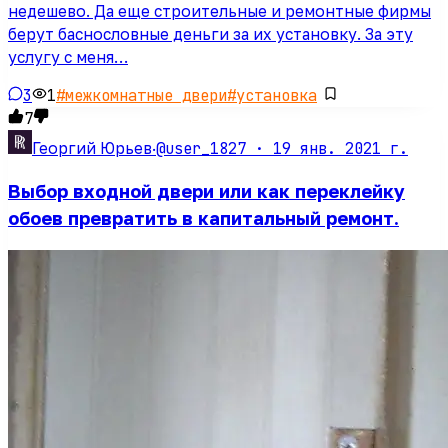
недешево. Да еще строительные и ремонтные фирмы
берут баснословные деньги за их установку. За эту
услугу с меня…
3
1
#
межкомнатные двери
#
установка
7
@user_1827 ·
19 янв. 2021 г.
Георгий Юрьев
·
Выбор входной двери или как переклейку
обоев превратить в капитальный ремонт.