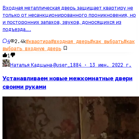
Входная металлическая дверь защищает квартиру не
только от несанкционированного проникновения, но
и посторонних запахов, звуков, доносящихся из
подъезда.…
4
2.4k
#
квартира
#
входная дверь
#
как выбрать
#
как
выбрать входную дверь
1
@user_1884 ·
13 июн. 2022 г.
Наталья Кадцына
·
Устанавливаем новые межкомнатные двери
своими руками