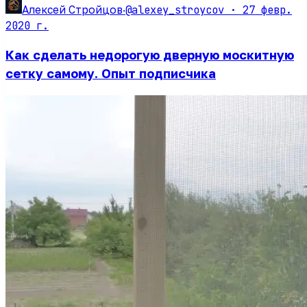
@alexey_stroycov ·
27 февр.
Алексей Стройцов
·
2020 г.
Как сделать недорогую дверную москитную
сетку самому. Опыт подписчика