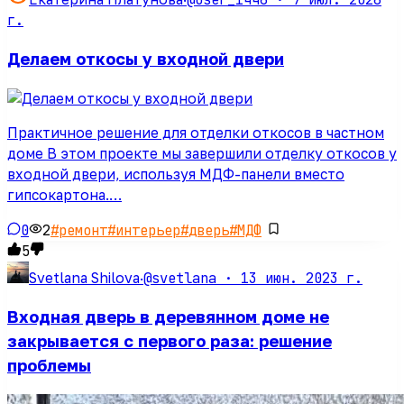
г.
Делаем откосы у входной двери
Практичное решение для отделки откосов в частном
доме В этом проекте мы завершили отделку откосов у
входной двери, используя МДФ-панели вместо
гипсокартона.…
0
2
#
ремонт
#
интерьер
#
дверь
#
МДФ
5
@svetlana ·
13 июн. 2023 г.
Svetlana Shilova
·
Входная дверь в деревянном доме не
закрывается с первого раза: решение
проблемы