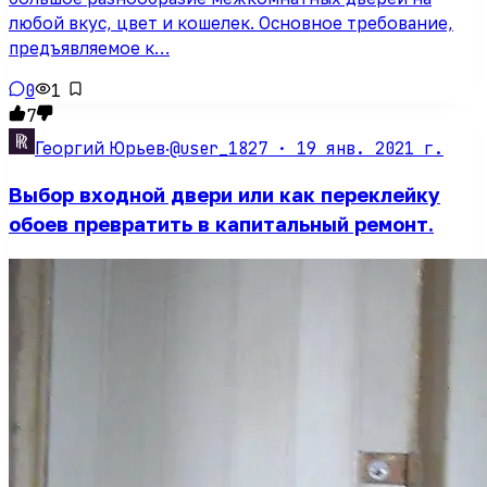
любой вкус, цвет и кошелек. Основное требование,
предъявляемое к…
0
1
7
@user_1827 ·
19 янв. 2021 г.
Георгий Юрьев
·
Выбор входной двери или как переклейку
обоев превратить в капитальный ремонт.