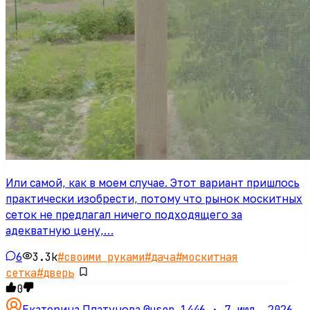
Или самой, как в моем случае. Этот вариант пришлось
практически изобрести, потому что рынок москитных
сеток не предлагал ничего подходящего за
адекватную цену,…
6
3.3k
#
своими руками
#
дача
#
москитная
сетка
#
дверь
0
@user_1446 ·
7 июл. 2026
Екатерина Платунова
·