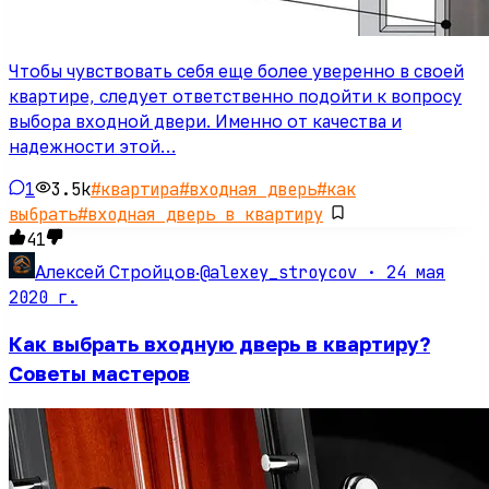
Чтобы чувствовать себя еще более уверенно в своей
квартире, следует ответственно подойти к вопросу
выбора входной двери. Именно от качества и
надежности этой…
1
3.5k
#
квартира
#
входная дверь
#
как
выбрать
#
входная дверь в квартиру
41
@alexey_stroycov ·
24 мая
Алексей Стройцов
·
2020 г.
Как выбрать входную дверь в квартиру?
Советы мастеров