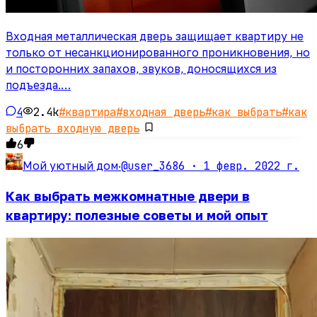
Входная металлическая дверь защищает квартиру не
только от несанкционированного проникновения, но
и посторонних запахов, звуков, доносящихся из
подъезда.…
4
2.4k
#
квартира
#
входная дверь
#
как выбрать
#
как
выбрать входную дверь
6
@user_3686 ·
1 февр. 2022 г.
Мой уютный дом
·
Как выбрать межкомнатные двери в
квартиру: полезные советы и мой опыт