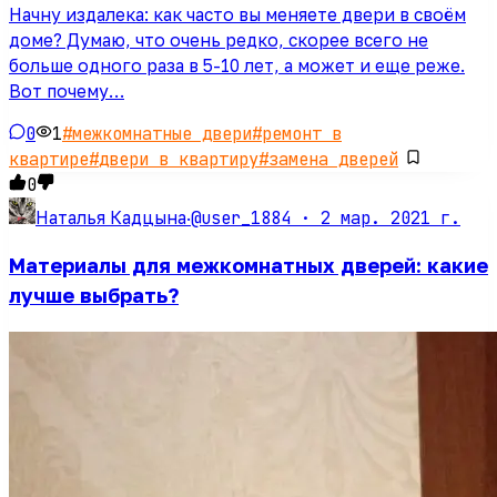
Начну издалека: как часто вы меняете двери в своём
доме? Думаю, что очень редко, скорее всего не
больше одного раза в 5-10 лет, а может и еще реже.
Вот почему…
0
1
#
межкомнатные двери
#
ремонт в
квартире
#
двери в квартиру
#
замена дверей
0
@user_1884 ·
2 мар. 2021 г.
Наталья Кадцына
·
Материалы для межкомнатных дверей: какие
лучше выбрать?