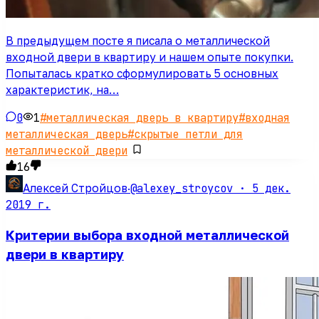
В предыдущем посте я писала о металлической
входной двери в квартиру и нашем опыте покупки.
Попыталась кратко сформулировать 5 основных
характеристик, на…
0
1
#
металлическая дверь в квартиру
#
входная
металлическая дверь
#
скрытые петли для
металлической двери
16
@alexey_stroycov ·
5 дек.
Алексей Стройцов
·
2019 г.
Критерии выбора входной металлической
двери в квартиру