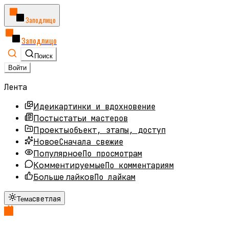
Заподлицо
Заподлицо
Поиск
Войти
Лента
картинки и вдохновение
Идеи
статьи мастеров
Посты
объект, этапы, доступ
Проекты
Сначала свежие
Новое
По просмотрам
Популярное
По комментариям
Комментируемые
По лайкам
Больше лайков
светлая
Тема