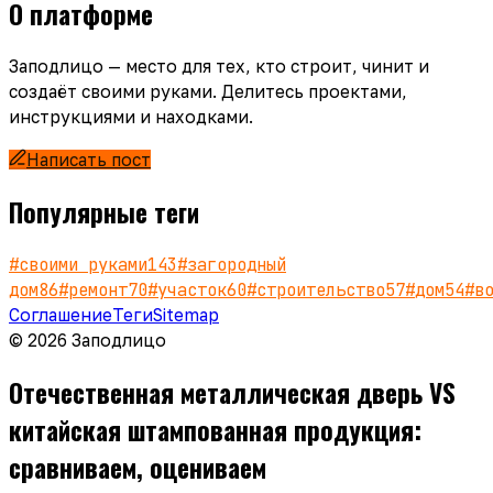
О платформе
Заподлицо — место для тех, кто строит, чинит и
создаёт своими руками. Делитесь проектами,
инструкциями и находками.
Написать пост
Популярные теги
#
своими руками
143
#
загородный
дом
86
#
ремонт
70
#
участок
60
#
строительство
57
#
дом
54
#
в
Соглашение
Теги
Sitemap
© 2026 Заподлицо
Отечественная металлическая дверь VS
китайская штампованная продукция:
сравниваем, оцениваем