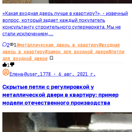
«Какая входная дверь лучше в квартиру?», - извечный
вопрос, который задает каждый покупатель
консультанту строительного супермаркета. Мы не
стали исключением,…
2
1
#
металлическая дверь в квартиру
#
входная
дверь в квартиру
#
замок для входной двери
#
петли
для входной двери
1
@user_1778 ·
6 авг. 2021 г.
Елена
·
Скрытые петли с регулировкой у
металлической двери в квартиру: пример
модели отечественного производства