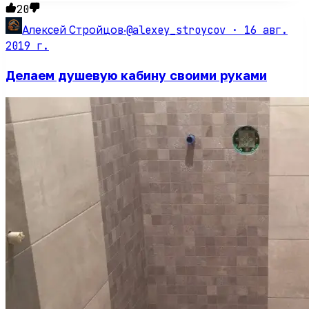
20
@alexey_stroycov ·
16 авг.
Алексей Стройцов
·
2019 г.
Делаем душевую кабину своими руками