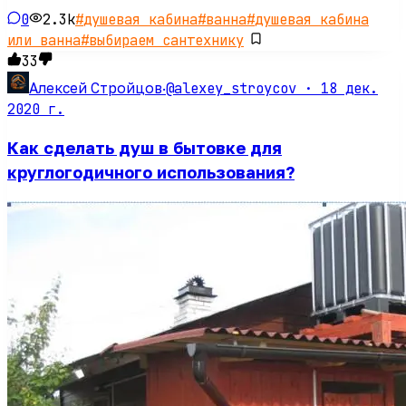
0
2.3k
#
душевая кабина
#
ванна
#
душевая кабина
или ванна
#
выбираем сантехнику
33
@alexey_stroycov ·
18 дек.
Алексей Стройцов
·
2020 г.
Как сделать душ в бытовке для
круглогодичного использования?