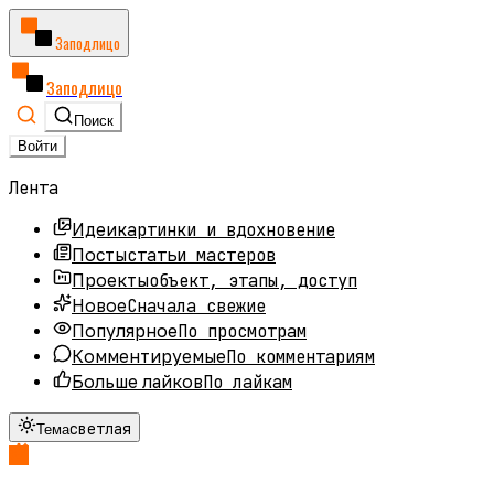
Заподлицо
Заподлицо
Поиск
Войти
Лента
картинки и вдохновение
Идеи
статьи мастеров
Посты
объект, этапы, доступ
Проекты
Сначала свежие
Новое
По просмотрам
Популярное
По комментариям
Комментируемые
По лайкам
Больше лайков
светлая
Тема