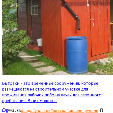
Бытовки - это временные сооружения, которые
размещаются на строительном участке для
проживания рабочих либо на дачах для сезонного
пребывания. В них можно…
0
3.8k
#
вода
#
участок
#
плитка
#
своими руками