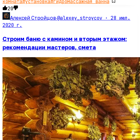
комната
#
установка
#
гидромассажная ванна
20
@alexey_stroycov ·
28 июл.
Алексей Стройцов
·
2020 г.
Строим баню с камином и вторым этажом:
рекомендации мастеров, смета