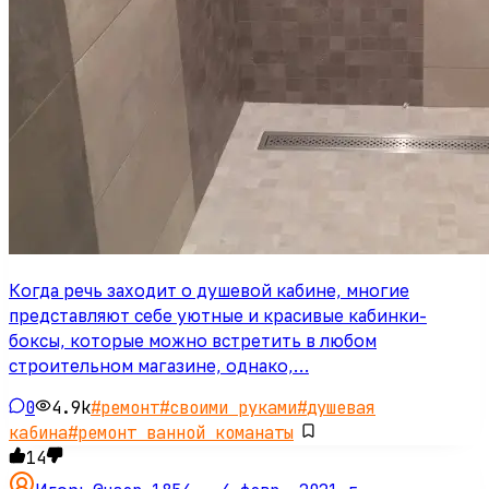
Когда речь заходит о душевой кабине, многие
представляют себе уютные и красивые кабинки-
боксы, которые можно встретить в любом
строительном магазине, однако,…
0
4.9k
#
ремонт
#
своими руками
#
душевая
кабина
#
ремонт ванной команаты
14