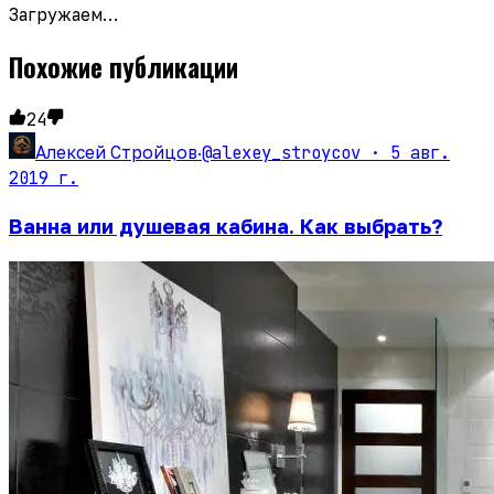
Загружаем…
Похожие публикации
24
@alexey_stroycov ·
5 авг.
Алексей Стройцов
·
2019 г.
Ванна или душевая кабина. Как выбрать?