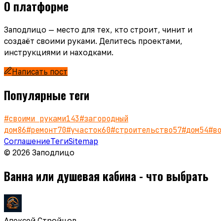
О платформе
Заподлицо — место для тех, кто строит, чинит и
создаёт своими руками. Делитесь проектами,
инструкциями и находками.
Написать пост
Популярные теги
#
своими руками
143
#
загородный
дом
86
#
ремонт
70
#
участок
60
#
строительство
57
#
дом
54
#
в
Соглашение
Теги
Sitemap
© 2026 Заподлицо
Ванна или душевая кабина - что выбрать
Алексей Стройцов