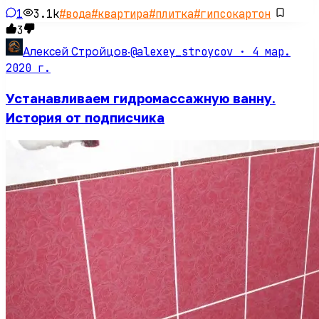
1
3.1k
#
вода
#
квартира
#
плитка
#
гипсокартон
3
@alexey_stroycov ·
4 мар.
Алексей Стройцов
·
2020 г.
Устанавливаем гидромассажную ванну.
История от подписчика