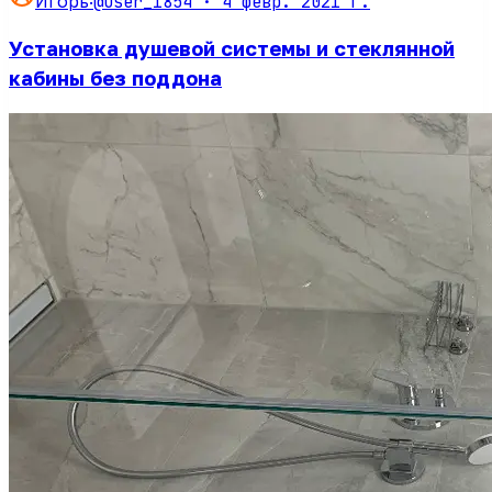
@user_1854 ·
4 февр. 2021 г.
Игорь
·
Установка душевой системы и стеклянной
кабины без поддона