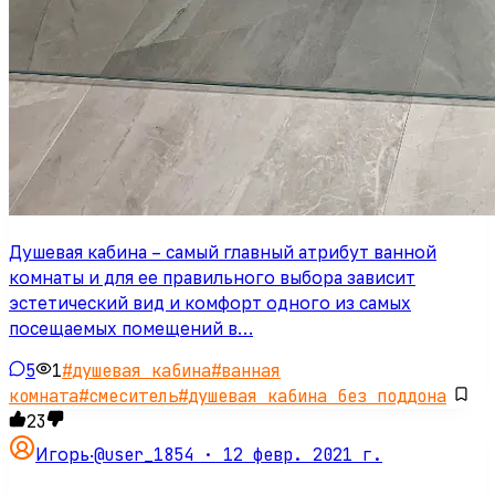
Душевая кабина – самый главный атрибут ванной
комнаты и для ее правильного выбора зависит
эстетический вид и комфорт одного из самых
посещаемых помещений в…
5
1
#
душевая кабина
#
ванная
комната
#
смеситель
#
душевая кабина без поддона
23
@user_1854 ·
12 февр. 2021 г.
Игорь
·