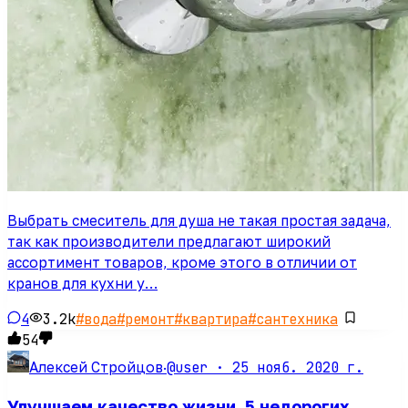
Выбрать смеситель для душа не такая простая задача,
так как производители предлагают широкий
ассортимент товаров, кроме этого в отличии от
кранов для кухни у…
4
3.2k
#
вода
#
ремонт
#
квартира
#
сантехника
54
@user ·
25 нояб. 2020 г.
Алексей Стройцов
·
Улучшаем качество жизни. 5 недорогих