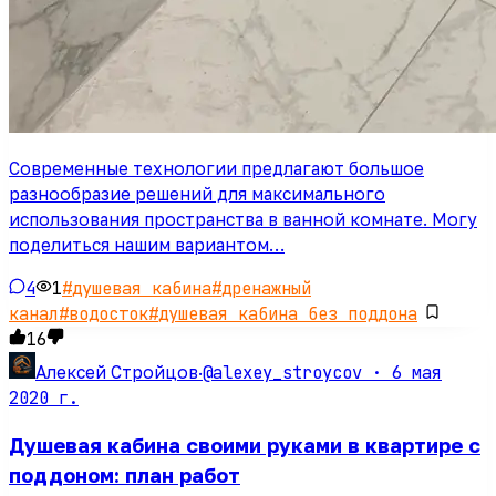
Современные технологии предлагают большое
разнообразие решений для максимального
использования пространства в ванной комнате. Могу
поделиться нашим вариантом…
4
1
#
душевая кабина
#
дренажный
канал
#
водосток
#
душевая кабина без поддона
16
@alexey_stroycov ·
6 мая
Алексей Стройцов
·
2020 г.
Душевая кабина своими руками в квартире с
поддоном: план работ