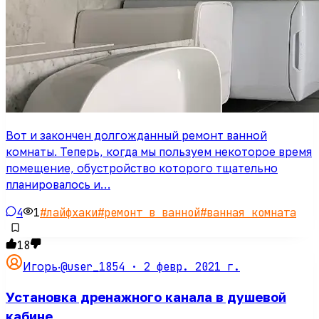
Вот и закончен долгожданный ремонт ванной
комнаты. Теперь, когда мы пользуем некоторое время
помещение, обустройство которого тщательно
планировалось и…
4
1
#
лайфхаки
#
ремонт в ванной
#
ванная комната
18
@user_1854 ·
2 февр. 2021 г.
Игорь
·
Установка дренажного канала в душевой
кабине