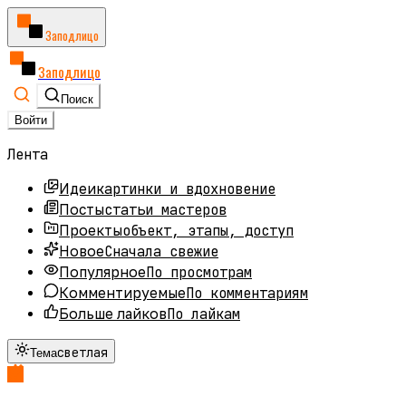
Заподлицо
Заподлицо
Поиск
Войти
Лента
картинки и вдохновение
Идеи
статьи мастеров
Посты
объект, этапы, доступ
Проекты
Сначала свежие
Новое
По просмотрам
Популярное
По комментариям
Комментируемые
По лайкам
Больше лайков
светлая
Тема