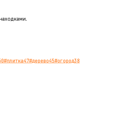
 находками.
50
#
плитка
47
#
дерево
45
#
огород
38