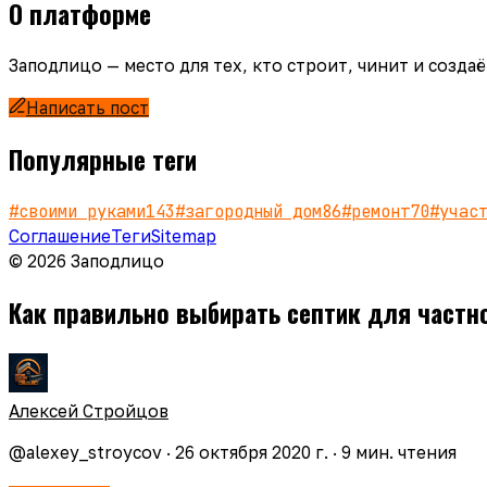
О платформе
Заподлицо — место для тех, кто строит, чинит и созд
Написать пост
Популярные теги
#
своими руками
143
#
загородный дом
86
#
ремонт
70
#
учас
Соглашение
Теги
Sitemap
© 2026 Заподлицо
Как правильно выбирать септик для частн
Алексей Стройцов
@
alexey_stroycov
·
26 октября 2020 г.
·
9
мин. чтения