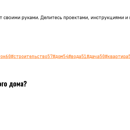
аёт своими руками. Делитесь проектами, инструкциями и
ток
60
#
строительство
57
#
дом
54
#
вода
51
#
дача
50
#
квартира
ого дома?