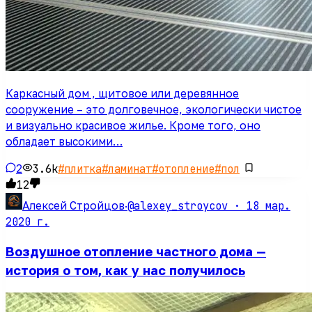
Каркасный дом , щитовое или деревянное
сооружение – это долговечное, экологически чистое
и визуально красивое жилье. Кроме того, оно
обладает высокими…
2
3.6k
#
плитка
#
ламинат
#
отопление
#
пол
12
@alexey_stroycov ·
18 мар.
Алексей Стройцов
·
2020 г.
Воздушное отопление частного дома —
история о том, как у нас получилось