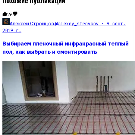
Похожие публикации
26
@alexey_stroycov ·
9 сент.
Алексей Стройцов
·
2019 г.
Выбираем пленочный инфракрасный теплый
пол, как выбрать и смонтировать