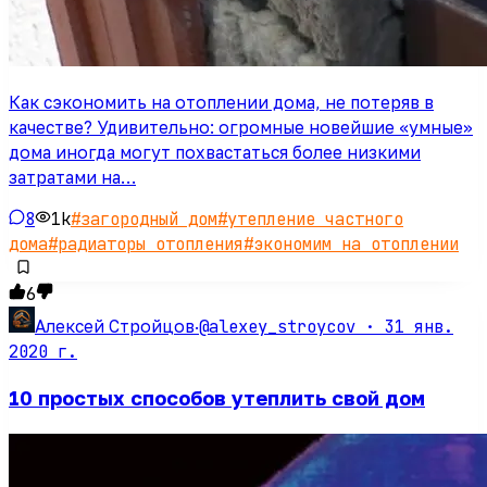
Как сэкономить на отоплении дома, не потеряв в
качестве? Удивительно: огромные новейшие «умные»
дома иногда могут похвастаться более низкими
затратами на…
8
1k
#
загородный дом
#
утепление частного
дома
#
радиаторы отопления
#
экономим на отоплении
6
@alexey_stroycov ·
31 янв.
Алексей Стройцов
·
2020 г.
10 простых способов утеплить свой дом