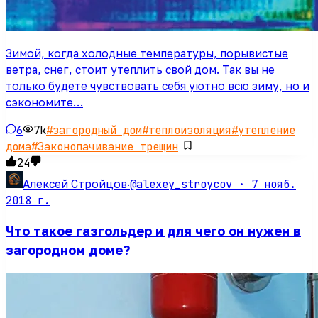
Зимой, когда холодные температуры, порывистые
ветра, снег, стоит утеплить свой дом. Так вы не
только будете чувствовать себя уютно всю зиму, но и
сэкономите…
6
7k
#
загородный дом
#
теплоизоляция
#
утепление
дома
#
Законопачивание трещин
24
@alexey_stroycov ·
7 нояб.
Алексей Стройцов
·
2018 г.
Что такое газгольдер и для чего он нужен в
загородном доме?