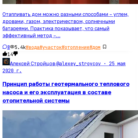
Отапливать дом можно разными способами – углем,
дровами, газом, электричеством, солнечными
батареями. Практика показывает, что самый
эффективный метод –…
8
5.4k
#
вода
#
участок
#
отопление
#
дом
14
@alexey_stroycov ·
25 мая
Алексей Стройцов
·
2020 г.
Принцип работы геотермального теплового
насоса и его эксплуатация в составе
отопительной системы