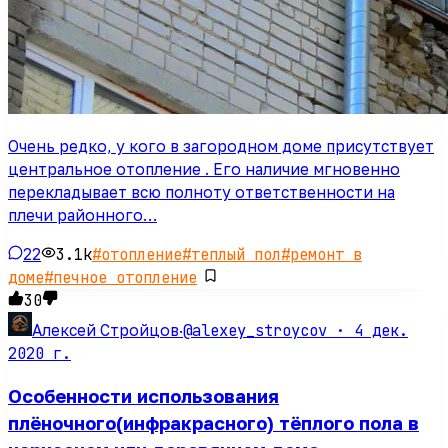
Очень редко, у кого в загородном доме присутствует
центральное отопление . Его наличие мгновенно
перекладывает всю полноту ответственности на
плечи районного…
22
3.1k
#
отопление
#
теплый пол
#
ремонт в
доме
#
печное отопление
30
@alexey_stroycov ·
4 дек.
Алексей Стройцов
·
2020 г.
Особенности использования
плёночного(инфракрасного) тёплого пола в