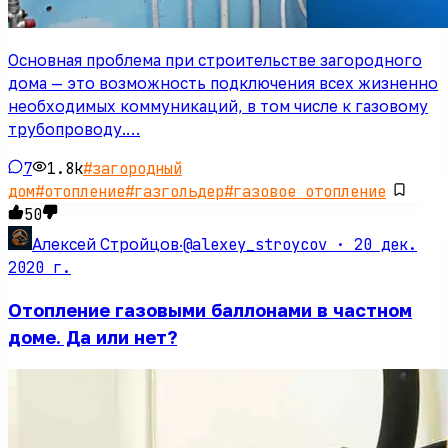
Основная проблема при строительстве загородного
дома — это возможность подключения всех жизненно
необходимых коммуникаций, в том числе к газовому
трубопроводу.…
7
1.8k
#
загородный
дом
#
отопление
#
газгольдер
#
газовое отопление
50
@alexey_stroycov ·
20 дек.
Алексей Стройцов
·
2020 г.
Отопление газовыми баллонами в частном
доме. Да или нет?