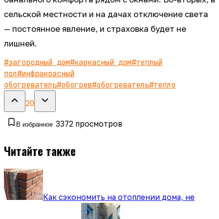
сельской местности и на дачах отключение света
— постоянное явление, и страховка будет не
лишней.
#
загородный дом
#
каркасный дом
#
теплый
пол
#
инфракрасный
обогреватель
#
обогрев
#
обогреватель
#
тепло
20
3372
просмотров
В избранное
Читайте также
Как сэкономить на отоплении дома, не