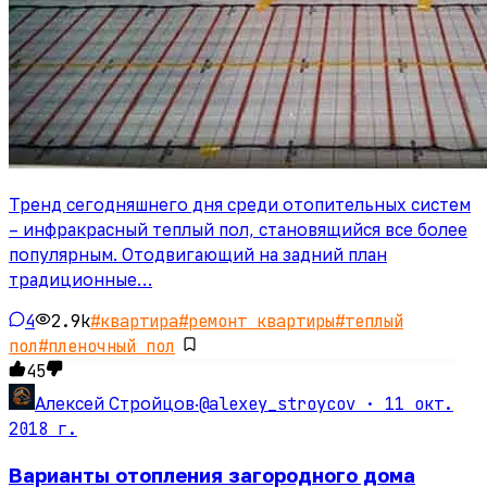
Тренд сегодняшнего дня среди отопительных систем
– инфракрасный теплый пол, становящийся все более
популярным. Отодвигающий на задний план
традиционные…
4
2.9k
#
квартира
#
ремонт квартиры
#
теплый
пол
#
пленочный пол
45
@alexey_stroycov ·
11 окт.
Алексей Стройцов
·
2018 г.
Варианты отопления загородного дома