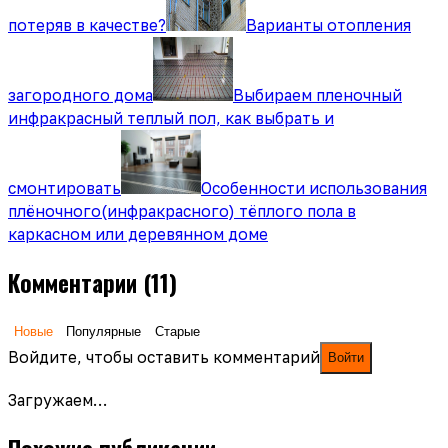
потеряв в качестве?
Варианты отопления
загородного дома
Выбираем пленочный
инфракрасный теплый пол, как выбрать и
смонтировать
Особенности использования
плёночного(инфракрасного) тёплого пола в
каркасном или деревянном доме
Комментарии
(11)
Новые
Популярные
Старые
Войдите, чтобы оставить комментарий
Войти
Загружаем…