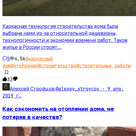
Каркасная технология строительства дома была
выбрана нами из-за относительной дешевизны,
технологичности и экономии времени работ. Такое
жилье в России строят…
5
4.5k
#
каркасный
дом
#
отопление
#
строительство
#
строительные работы
33
@alexey_stroycov ·
9 апр.
Алексей Стройцов
·
2019 г.
Как сэкономить на отоплении дома, не
потеряв в качестве?