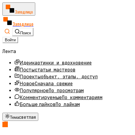
Заподлицо
Заподлицо
Поиск
Войти
Лента
картинки и вдохновение
Идеи
статьи мастеров
Посты
объект, этапы, доступ
Проекты
Сначала свежие
Новое
По просмотрам
Популярное
По комментариям
Комментируемые
По лайкам
Больше лайков
светлая
Тема