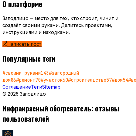
О платформе
Заподлицо — место для тех, кто строит, чинит и
создаёт своими руками. Делитесь проектами,
инструкциями и находками.
Написать пост
Популярные теги
#
своими руками
143
#
загородный
дом
86
#
ремонт
70
#
участок
60
#
строительство
57
#
дом
54
#
в
Соглашение
Теги
Sitemap
© 2026 Заподлицо
Инфракрасный обогреватель: отзывы
пользователей