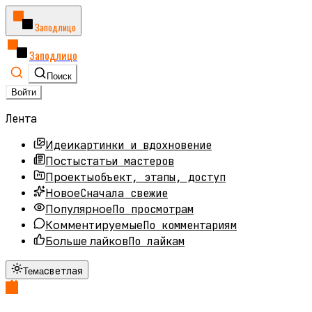
Заподлицо
Заподлицо
Поиск
Войти
Лента
картинки и вдохновение
Идеи
статьи мастеров
Посты
объект, этапы, доступ
Проекты
Сначала свежие
Новое
По просмотрам
Популярное
По комментариям
Комментируемые
По лайкам
Больше лайков
светлая
Тема