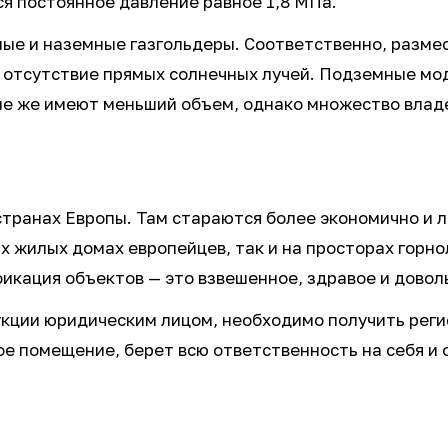
я постоянное давление равное 1,8 МПа.
ые и наземные газгольдеры. Соответственно, размес
 отсутствие прямых солнечных лучей. Подземные мод
ые же имеют меньший объем, однако множество влад
странах Европы. Там стараются более экономично и 
х жилых домах европейцев, так и на просторах горно
фикация объектов — это взвешенное, здравое и дово
укции юридическим лицом, необходимо получить реги
ое помещение, берет всю ответственность на себя и