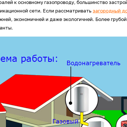
ралей к основному газопроводу, большинство застр
икационной сети. Если рассматривать
загородный д
жней, экономичней и даже экологичней. Более грубой
ианты.