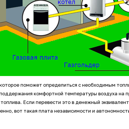
 которое поможет определиться с необходимым топли
Для поддержания комфортной температуры воздуха на 
 топлива. Если перевести это в денежный эквивалент
венно, вот такая плата независимости и автономност