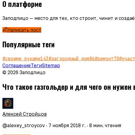
О платформе
Заподлицо — место для тех, кто строит, чинит и созд
Написать пост
Популярные теги
#
своими руками
143
#
загородный дом
86
#
ремонт
70
#
учас
Соглашение
Теги
Sitemap
© 2026 Заподлицо
Что такое газгольдер и для чего он нужен
Алексей Стройцов
@
alexey_stroycov
·
7 ноября 2018 г.
·
8
мин. чтения