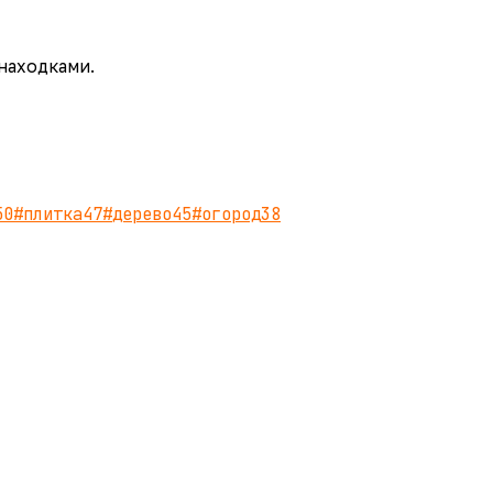
 находками.
50
#
плитка
47
#
дерево
45
#
огород
38