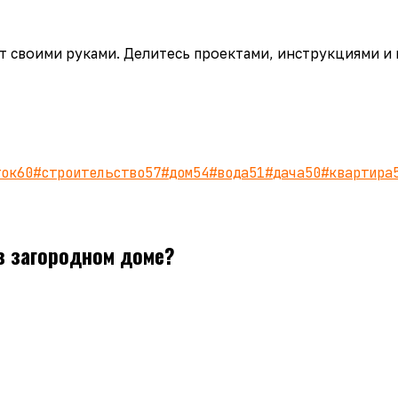
аёт своими руками. Делитесь проектами, инструкциями и
ток
60
#
строительство
57
#
дом
54
#
вода
51
#
дача
50
#
квартира
 в загородном доме?