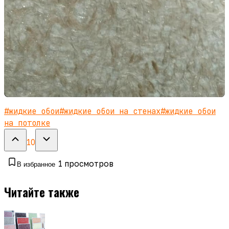
#
жидкие обои
#
жидкие обои на стенах
#
жидкие обои
на потолке
10
1
просмотров
В избранное
Читайте также