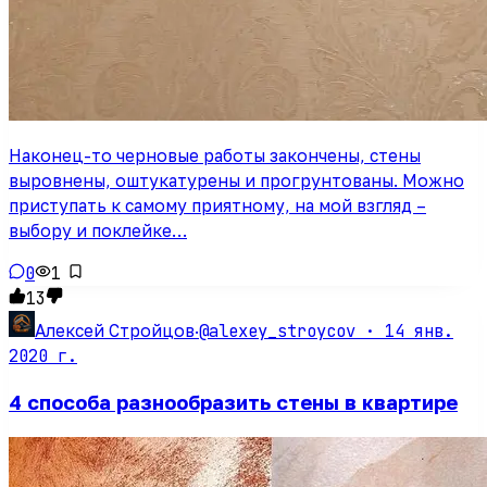
Наконец-то черновые работы закончены, стены
выровнены, оштукатурены и прогрунтованы. Можно
приступать к самому приятному, на мой взгляд –
выбору и поклейке…
0
1
13
@alexey_stroycov ·
14 янв.
Алексей Стройцов
·
2020 г.
4 способа разнообразить стены в квартире