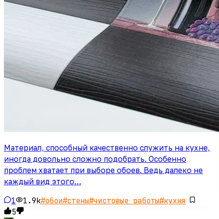
Материал, способный качественно служить на кухне,
иногда довольно сложно подобрать. Особенно
проблем хватает при выборе обоев. Ведь далеко не
каждый вид этого…
1
1.9k
#
обои
#
стены
#
чистовые работы
#
кухня
5