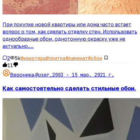
При покупке новой квартиры или дома часто встает
вопрос о том, как сделать отделку стен. Использовать
однообразные обои, однотонную окраску уже не
актуально.…
2
5k
#
квартира
#
плитка
#
ламинат
#
обои
11
@user_2003 ·
15 мар. 2021 г.
Вероника
·
Как самостоятельно сделать стильные обои.