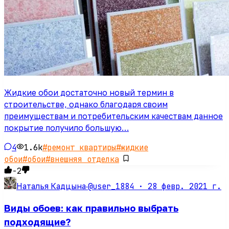
Жидкие обои достаточно новый термин в
строительстве, однако благодаря своим
преимуществам и потребительским качествам данное
покрытие получило большую…
4
1.6k
#
ремонт квартиры
#
жидкие
обои
#
обои
#
внешняя отделка
-2
@user_1884 ·
28 февр. 2021 г.
Наталья Кадцына
·
Виды обоев: как правильно выбрать
подходящие?