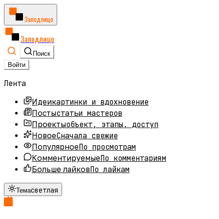
Заподлицо
Заподлицо
Поиск
Войти
Лента
картинки и вдохновение
Идеи
статьи мастеров
Посты
объект, этапы, доступ
Проекты
Сначала свежие
Новое
По просмотрам
Популярное
По комментариям
Комментируемые
По лайкам
Больше лайков
светлая
Тема