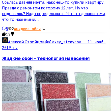
Сбылась давняя мечта, наконец-то купили квартиру.
Правда с ремонтом которому 12 лет. Ну что
поделаешь? Надо переделывать. Что-то делали сами,
что то наемными…
5
2
#
жидкие обои
17
@alexey_stroycov ·
11 нояб.
Алексей Стройцов
·
2019 г.
Жидкие обои - технология нанесения