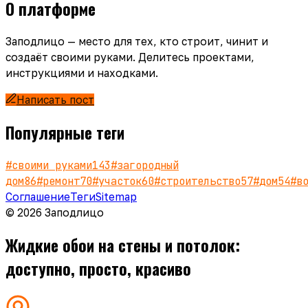
О платформе
Заподлицо — место для тех, кто строит, чинит и
создаёт своими руками. Делитесь проектами,
инструкциями и находками.
Написать пост
Популярные теги
#
своими руками
143
#
загородный
дом
86
#
ремонт
70
#
участок
60
#
строительство
57
#
дом
54
#
в
Соглашение
Теги
Sitemap
© 2026 Заподлицо
Жидкие обои на стены и потолок:
доступно, просто, красиво