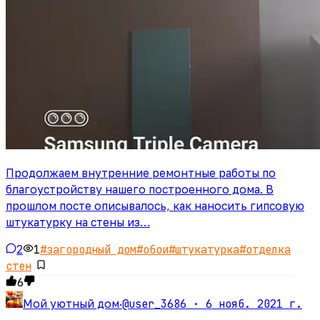
Продолжаем внутренние ремонтные работы по
благоустройству нашего построенного дома. В
прошлом посте описывалось, как наносить гипсовую
штукатурку на стены из…
2
1
#
загородный дом
#
обои
#
штукатурка
#
отделка
стен
6
@user_3686 ·
6 нояб. 2021 г.
Мой уютный дом
·