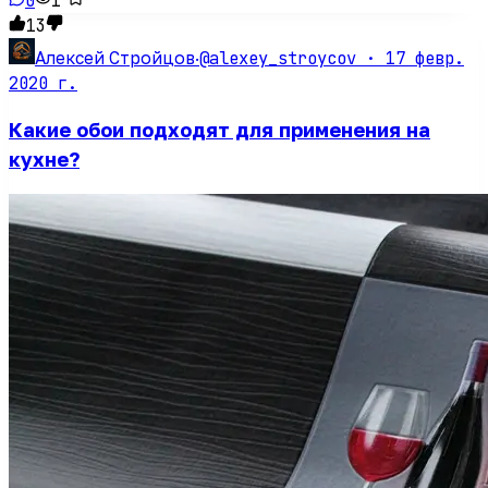
0
1
13
@alexey_stroycov ·
17 февр.
Алексей Стройцов
·
2020 г.
Какие обои подходят для применения на
кухне?