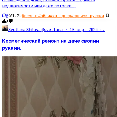
недвижимости или даже потолки.…
0
1.2k
#
ремонт
#
обои
#
интерьер
#
своими руками
6
@svetlana ·
10 апр. 2023 г.
Svetlana Shilova
·
Косметический ремонт на даче своими
руками.