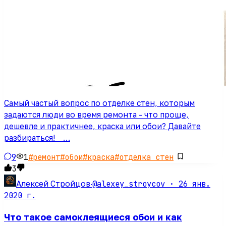
Самый частый вопрос по отделке стен, которым
задаются люди во время ремонта - что проще,
дешевле и практичнее, краска или обои? Давайте
разбираться! ⠀…
9
1
#
ремонт
#
обои
#
краска
#
отделка стен
3
@alexey_stroycov ·
26 янв.
Алексей Стройцов
·
2020 г.
Что такое самоклеящиеся обои и как