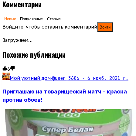
Комментарии
Новые
Популярные
Старые
Войдите, чтобы оставить комментарий
Войти
Загружаем…
Похожие публикации
6
@user_3686 ·
6 нояб. 2021 г.
Мой уютный дом
·
Приглашаю на товарищеский матч - краска
против обоев!