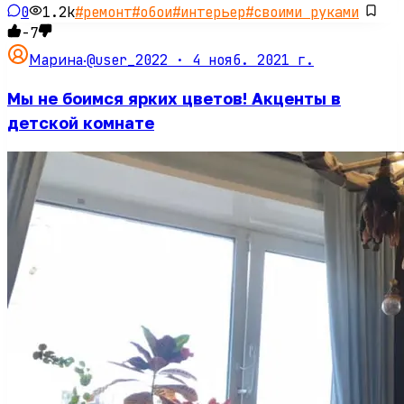
0
1.2k
#
ремонт
#
обои
#
интерьер
#
своими руками
-7
@user_2022 ·
4 нояб. 2021 г.
Марина
·
Мы не боимся ярких цветов! Акценты в
детской комнате