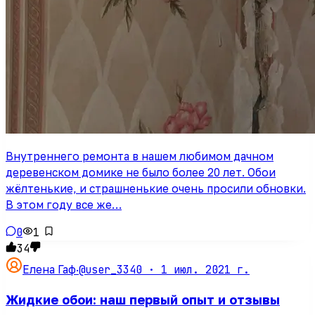
Внутреннего ремонта в нашем любимом дачном
деревенском домике не было более 20 лет. Обои
жёлтенькие, и страшненькие очень просили обновки.
В этом году все же…
0
1
34
@user_3340 ·
1 июл. 2021 г.
Елена Гаф
·
Жидкие обои: наш первый опыт и отзывы