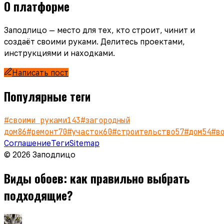
О платформе
Заподлицо — место для тех, кто строит, чинит и
создаёт своими руками. Делитесь проектами,
инструкциями и находками.
Написать пост
Популярные теги
#
своими руками
143
#
загородный
дом
86
#
ремонт
70
#
участок
60
#
строительство
57
#
дом
54
#
в
Соглашение
Теги
Sitemap
© 2026 Заподлицо
Виды обоев: как правильно выбрать
подходящие?