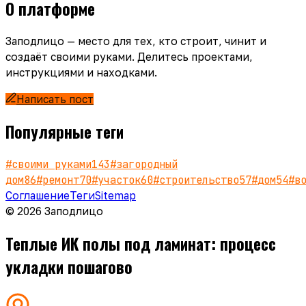
О платформе
Заподлицо — место для тех, кто строит, чинит и
создаёт своими руками. Делитесь проектами,
инструкциями и находками.
Написать пост
Популярные теги
#
своими руками
143
#
загородный
дом
86
#
ремонт
70
#
участок
60
#
строительство
57
#
дом
54
#
в
Соглашение
Теги
Sitemap
© 2026 Заподлицо
Теплые ИК полы под ламинат: процесс
укладки пошагово