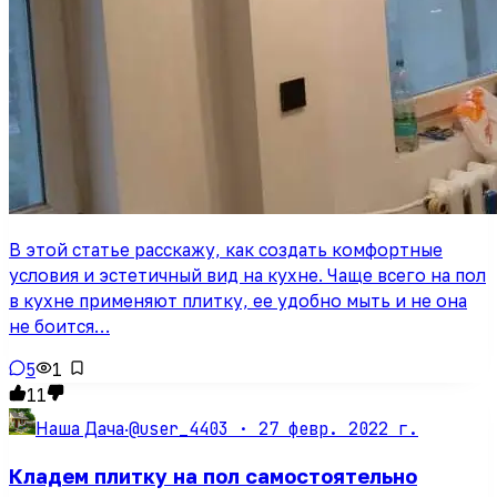
В этой статье расскажу, как создать комфортные
условия и эстетичный вид на кухне. Чаще всего на пол
в кухне применяют плитку, ее удобно мыть и не она
не боится…
5
1
11
@user_4403 ·
27 февр. 2022 г.
Наша Дача
·
Кладем плитку на пол самостоятельно