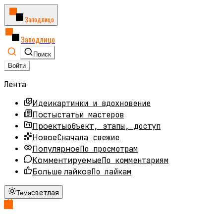
Заподлицо
Заподлицо
Поиск
Войти
Лента
картинки и вдохновение
Идеи
статьи мастеров
Посты
объект, этапы, доступ
Проекты
Сначала свежие
Новое
По просмотрам
Популярное
По комментариям
Комментируемые
По лайкам
Больше лайков
светлая
Тема