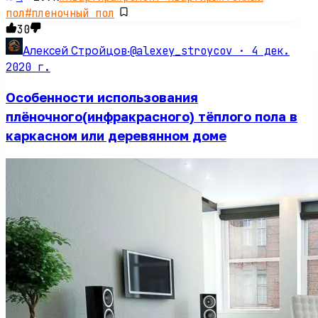
пол
#
пленочный пол
30
@alexey_stroycov ·
4 дек.
Алексей Стройцов
·
2020 г.
Особенности использования
плёночного(инфракрасного) тёплого пола в
каркасном или деревянном доме