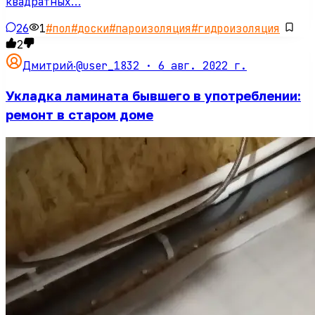
квадратных…
26
1
#
пол
#
доски
#
пароизоляция
#
гидроизоляция
2
@user_1832 ·
6 авг. 2022 г.
Дмитрий
·
Укладка ламината бывшего в употреблении:
ремонт в старом доме