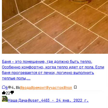
Баня – это помещение, где должно быть тепло.
Особенно комфортно, когда тепло идет от пола. Если
баня прогревается от печки, логично выполнить
теплые полы,…
6
4.8k
#
вода
#
ремонт
#
участок
#
пол
22
@user_4403 ·
24 янв. 2022 г.
Наша Дача
·