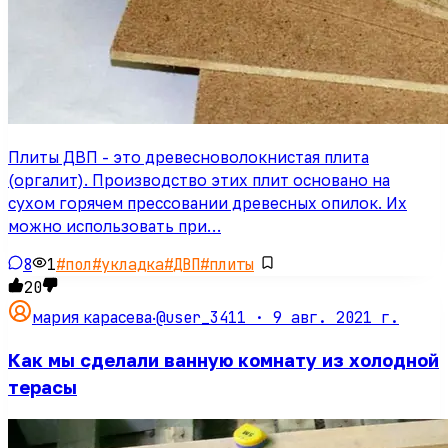
Плиты ДВП - это древесноволокнистая плита
(оргалит). Производство этих плит основано на
сухом горячем прессовании древесных опилок. Их
можно использовать при…
8
1
#
пол
#
укладка
#
ДВП
#
плиты
20
@user_3411 ·
9 авг. 2021 г.
мария карасева
·
Как мы сделали ванную комнату из холодной
терасы