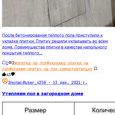
После бетонирования теплого пола приступили к
укладке плитки. Плитку решили укладывать во всем
доме. Преимущества плитки в качестве напольного
покрытия теплого…
1
2
#
плитка на пол
#
укладка плитки на
пол
#
кладем плитку на пол самостоятельно
43
@user_4350 ·
13 дек. 2021 г.
Злопас
·
Утепляем пол в загородном доме