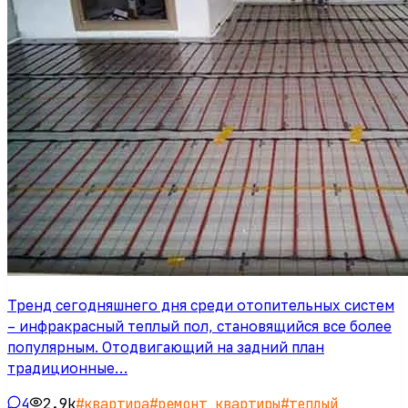
Тренд сегодняшнего дня среди отопительных систем
– инфракрасный теплый пол, становящийся все более
популярным. Отодвигающий на задний план
традиционные…
4
2.9k
#
квартира
#
ремонт квартиры
#
теплый