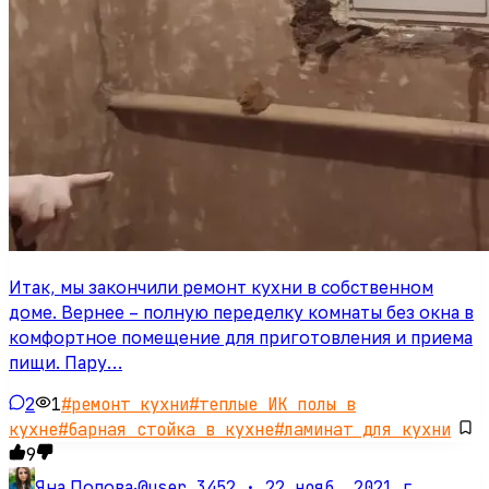
Итак, мы закончили ремонт кухни в собственном
доме. Вернее – полную переделку комнаты без окна в
комфортное помещение для приготовления и приема
пищи. Пару…
2
1
#
ремонт кухни
#
теплые ИК полы в
кухне
#
барная стойка в кухне
#
ламинат для кухни
9
@user_3452 ·
22 нояб. 2021 г.
Яна Попова
·