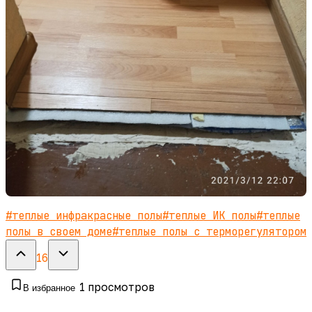
#
теплые инфракрасные полы
#
теплые ИК полы
#
теплые
полы в своем доме
#
теплые полы с терморегулятором
16
1
просмотров
В избранное