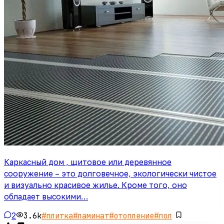
Каркасный дом , щитовое или деревянное
сооружение – это долговечное, экологически чистое
и визуально красивое жилье. Кроме того, оно
обладает высокими…
2
3.6k
#
плитка
#
ламинат
#
отопление
#
пол