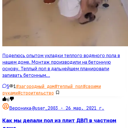
Поделюсь опытом укладки теплого водяного пола в
нашем доме. Монтаж производили на бетонную
основу. Теплый пол в дальнейшем планировали
заливать бетонным…
5
1
#
загородный дом
#
теплый пол
#
своими
руками
#
строительство
6
@user_2003 ·
26 мар. 2021 г.
Вероника
·
Как мы делали пол из плит ДВП в частном