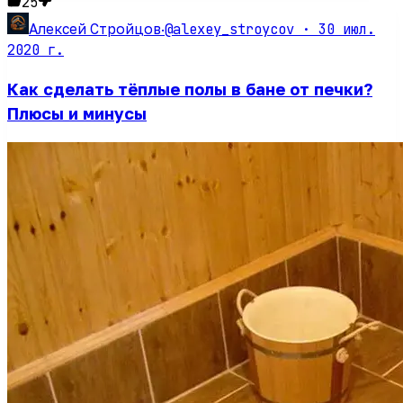
25
@alexey_stroycov ·
30 июл.
Алексей Стройцов
·
2020 г.
Как сделать тёплые полы в бане от печки?
Плюсы и минусы