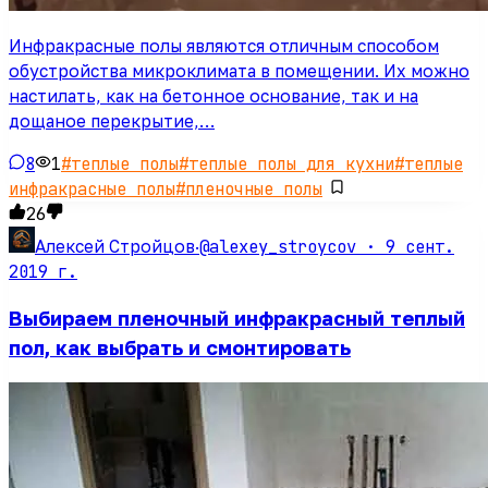
Инфракрасные полы являются отличным способом
обустройства микроклимата в помещении. Их можно
настилать, как на бетонное основание, так и на
дощаное перекрытие,…
8
1
#
теплые полы
#
теплые полы для кухни
#
теплые
инфракрасные полы
#
пленочные полы
26
@alexey_stroycov ·
9 сент.
Алексей Стройцов
·
2019 г.
Выбираем пленочный инфракрасный теплый
пол, как выбрать и смонтировать