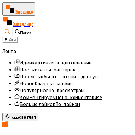
Заподлицо
Заподлицо
Поиск
Войти
Лента
картинки и вдохновение
Идеи
статьи мастеров
Посты
объект, этапы, доступ
Проекты
Сначала свежие
Новое
По просмотрам
Популярное
По комментариям
Комментируемые
По лайкам
Больше лайков
светлая
Тема