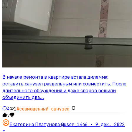
В начале ремонта в квартире встала дилемма:
оставить санузел раздельным или совместить. После
длительного обсуждения и даже споров решили
объединить два…
4
1
#
совмещенный санузел
7
@user_1446 ·
9 дек. 2022
Екатерина Платунова
·
г.