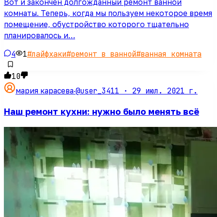
Вот и закончен долгожданный ремонт ванной
комнаты. Теперь, когда мы пользуем некоторое время
помещение, обустройство которого тщательно
планировалось и…
4
1
#
лайфхаки
#
ремонт в ванной
#
ванная комната
10
@user_3411 ·
29 июл. 2021 г.
мария карасева
·
Наш ремонт кухни: нужно было менять всё