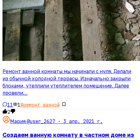
Ремонт ванной комнаты мы начинали с нуля. Делали
из обычной холодной террасы. Изначально закрыли
блоками, утеплили утеплителем помещение. Далее
провели…
11
1
#
ремонт ванной
2
@user_2627 ·
3 апр. 2021 г.
Мария
·
Создаем ванную комнату в частном доме из