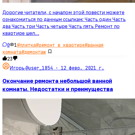
Дорогие читатели, с началом этой повести можете
ознакомиться по данным ссылкам: Часть один Часть
два Часть три Часть четыре Часть пять Ремонт по
квартире шел…
0
1
#
плитка
#
ремонт в квартире
#
ванная
комната
#
демонтаж
23
@user_1854 ·
12 февр. 2021 г.
Игорь
·
Окончание ремонта небольшой ванной
комнаты. Недостатки и преимущества