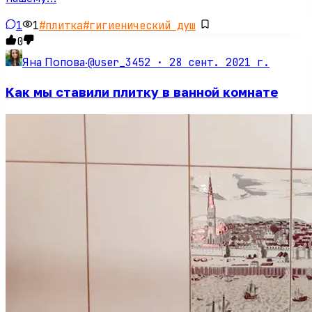
1
1
#
плитка
#
гигиенический душ
0
@user_3452 ·
28 сент. 2021 г.
Яна Попова
·
Как мы ставили плитку в ванной комнате