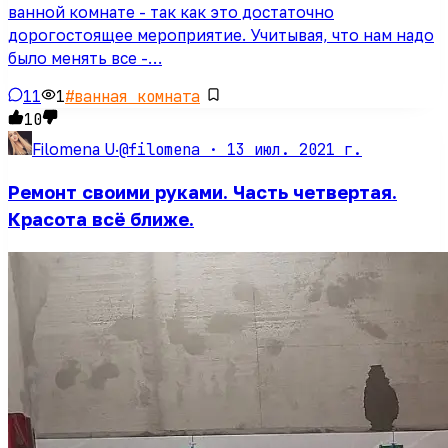
ванной комнате - так как это достаточно
дорогостоящее мероприятие. Учитывая, что нам надо
было менять все -…
11
1
#
ванная комната
10
@filomena ·
13 июл. 2021 г.
Filomena U
·
Ремонт своими руками. Часть четвертая.
Красота всё ближе.