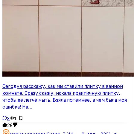
Сегодня расскажу, как мы ставили плитку в ванной
комнате. Сразу скажу, искала практичную плитку,
чтобы ее легче мыть. Взяла потемнее, в чем была моя
ошибка! На…
8
1
20