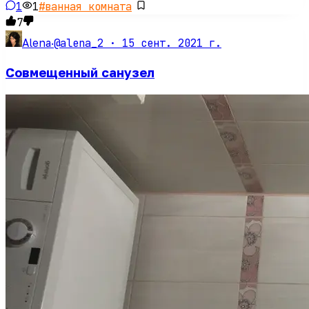
1
1
#
ванная комната
7
@alena_2 ·
15 сент. 2021 г.
Alena
·
Совмещенный санузел