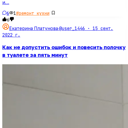
и…
6
1
#
ремонт кухни
6
@user_1446 ·
15 сент.
Екатерина Платунова
·
2022 г.
Как не допустить ошибок и повесить полочку
в туалете за пять минут