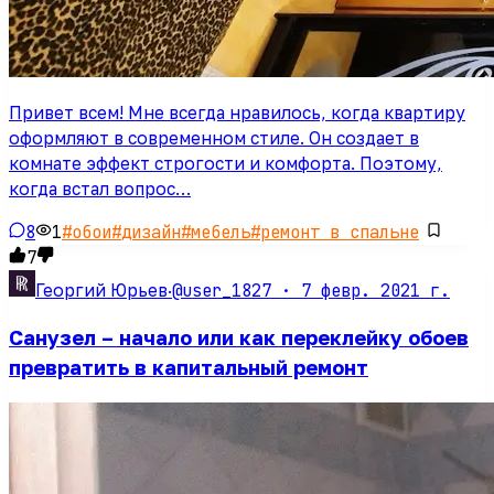
Привет всем! Мне всегда нравилось, когда квартиру
оформляют в современном стиле. Он создает в
комнате эффект строгости и комфорта. Поэтому,
когда встал вопрос…
8
1
#
обои
#
дизайн
#
мебель
#
ремонт в спальне
7
@user_1827 ·
7 февр. 2021 г.
Георгий Юрьев
·
Санузел – начало или как переклейку обоев
превратить в капитальный ремонт