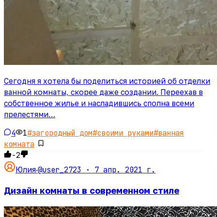
Сегодня я хотела бы поделиться историей об отделки
ванной комнаты, скорее даже создании. Переехав в
собственное жилье и насладившись сполна всеми
прелестями…
4
1
#
загородный дом
#
своими руками
#
ванная
комната
-2
@user_2723 ·
7 апр. 2021 г.
Юлия
·
Дизайн комнаты в современном стиле