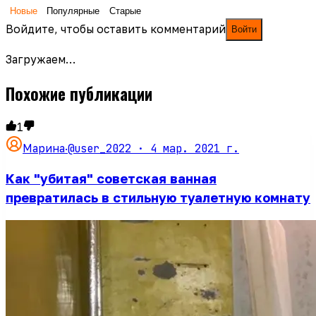
Новые
Популярные
Старые
Войдите, чтобы оставить комментарий
Войти
Загружаем…
Похожие публикации
1
@user_2022 ·
4 мар. 2021 г.
Марина
·
Как "убитая" советская ванная
превратилась в стильную туалетную комнату