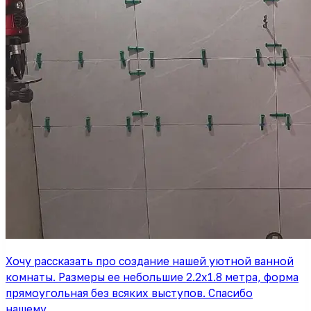
Хочу рассказать про создание нашей уютной ванной
комнаты. Размеры ее небольшие 2.2х1.8 метра, форма
прямоугольная без всяких выступов. Спасибо
нашему…