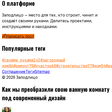
О платформе
Заподлицо — место для тех, кто строит, чинит и
создаёт своими руками. Делитесь проектами,
инструкциями и находками.
Написать пост
Популярные теги
#
своими руками
143
#
загородный
дом
86
#
ремонт
70
#
участок
60
#
строительство
57
#
дом
54
#
в
Соглашение
Теги
Sitemap
© 2026 Заподлицо
Как мы преобразили свою ванную комнату
под современный дизайн