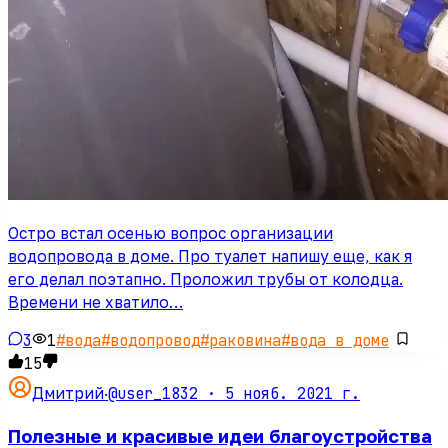
Остро встал осенью вопрос организации
водопровода в доме. Про туалет напишу еще, как я
его делал поэтапно. Проложил трубы от колодца.
Времени не хватило…
3
1
#
вода
#
водопровод
#
раковина
#
вода в доме
15
@user_1832 ·
5 нояб. 2021 г.
Дмитрий
·
Полезные и красивые идеи благоустройства