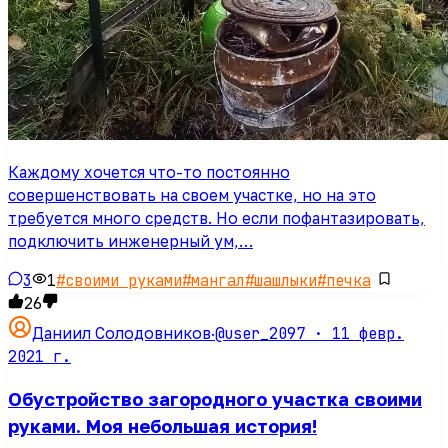
Каждому хочется что-то постоянно
совершенствовать на своем участке, но на это
требуется много средств. Но если пофантазировать,
подключить инженерный ум,…
3
1
#
своими руками
#
мангал
#
шашлыки
#
печка
26
@user_2097 ·
11 февр.
Даниил Солодовников
·
2021 г.
Обустройство загородного участка своими
руками. Моя небольшая история!