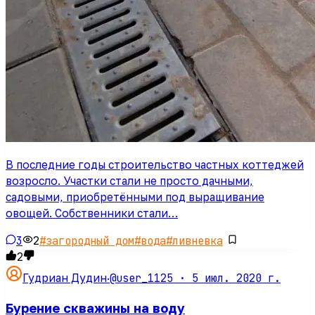
В последние годы строительство частных коттеджей
возросло. Участки стали не просто дачными,
садовыми, приобретёнными под выращивание
овощей. Собственники стали…
3
2
#
загородный дом
#
вода
#
ливневка
2
@user_1125 ·
5 июл. 2020 г.
Гудриан Дудин
·
Бурение скважины на воду