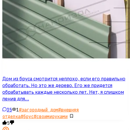
Дом из бруса смотрится неплохо, если его правильно
обработать. Но это же дерево. Его же придется
обрабатывать каждые несколько лет. Нет, я слишком
ленив для…
35
1
#
загородный дом
#
внешняя
отделка
#
брус
#
своимируками
5