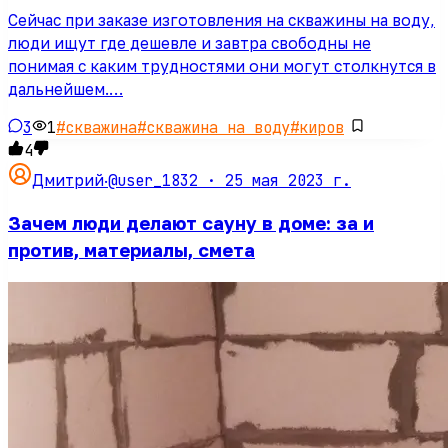
Сейчас при заказе изготовления на скважины на воду,
люди ищут где дешевле и завтра свободны не
понимая с каким трудностями они могут столкнутся в
дальнейшем.…
3
1
#
скважина
#
скважина на воду
#
киров
4
@user_1832 ·
25 мая 2023 г.
Дмитрий
·
Зачем люди делают сауну в доме: за и
против, материалы, смета