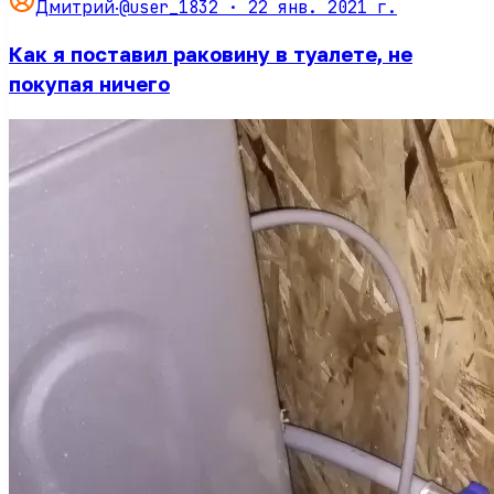
@user_1832 ·
22 янв. 2021 г.
Дмитрий
·
Как я поставил раковину в туалете, не
покупая ничего