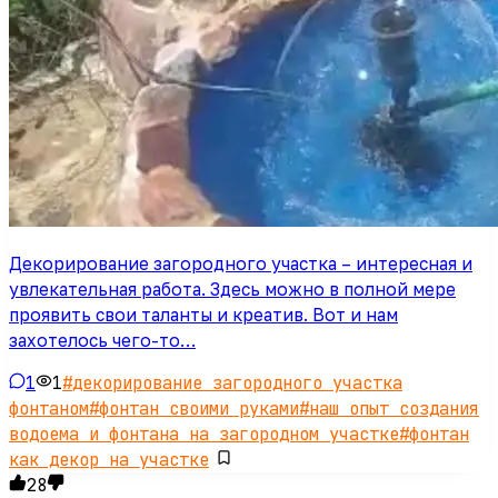
Декорирование загородного участка – интересная и
увлекательная работа. Здесь можно в полной мере
проявить свои таланты и креатив. Вот и нам
захотелось чего-то…
1
1
#
декорирование загородного участка
фонтаном
#
фонтан своими руками
#
наш опыт создания
водоема и фонтана на загородном участке
#
фонтан
как декор на участке
28