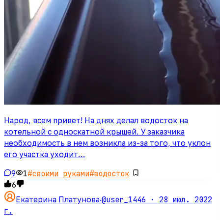
Народ, всем привет! На днях делал водосток на
котельной с односкатной крышей. У заказчика
необходимость в нем возникла из-за того, что уклон
его участка уходит…
9
1
#
своими руками
#
водосток
6
@user_1446 ·
28 июл. 2022
Екатерина Платунова
·
г.