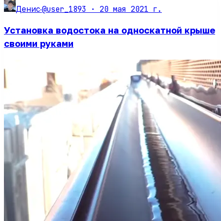
@user_1893 ·
20 мая 2021 г.
Денис
·
Установка водостока на односкатной крыше
своими руками