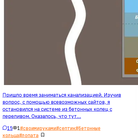
Пришло время заниматься канализацией. Изучив
вопрос, с помощью всевозможных сайтов, я
остановился на системе из бетонных колец с
переливом. Оказалось, что тут…
15
1
#
своимируками
#
септик
#
бетонные
кольца
#
лопата