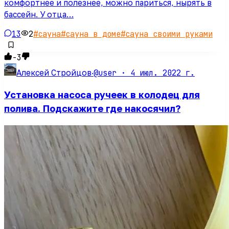
комфортнее и полезнее, можно париться, нырять в
бассейн. У отца…
13
2
#
сауна
#
сауна в доме
#
сауна своими руками
-3
@user ·
4 июл. 2022 г.
Алексей Стройцов
·
Установка насоса ручеек в колодец для
полива. Подскажите где накосячил?