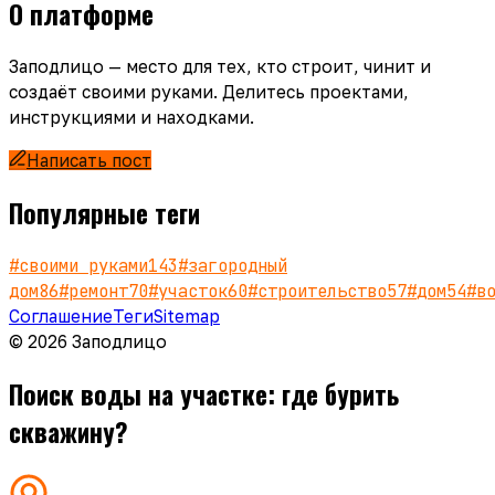
О платформе
Заподлицо — место для тех, кто строит, чинит и
создаёт своими руками. Делитесь проектами,
инструкциями и находками.
Написать пост
Популярные теги
#
своими руками
143
#
загородный
дом
86
#
ремонт
70
#
участок
60
#
строительство
57
#
дом
54
#
в
Соглашение
Теги
Sitemap
© 2026 Заподлицо
Поиск воды на участке: где бурить
скважину?