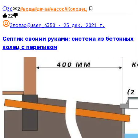
36
2
#
вода
#
дача
#
насос
#
Колодец
22
@user_4350 ·
25 дек. 2021 г.
Злопас
·
Септик своими руками: система из бетонных
колец с переливом