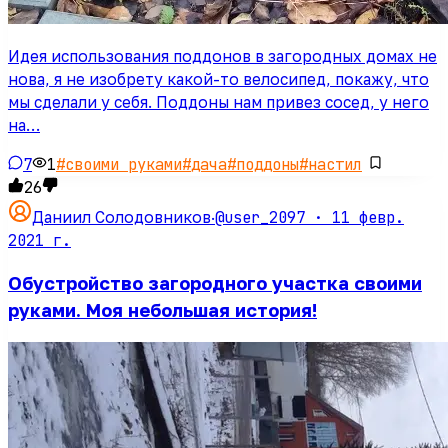
Идея использования поддонов в загородных домах не
нова, я не изобрету какой-то велосипед, покажу, что
мы сделали у себя. Поддоны нам привез сосед, у него
на…
7
1
#
своими руками
#
дача
#
поддоны
#
настил
26
@user_2097 ·
11 февр.
Даниил Солодовников
·
2021 г.
Обустройство загородного участка своими
руками. Моя небольшая история!