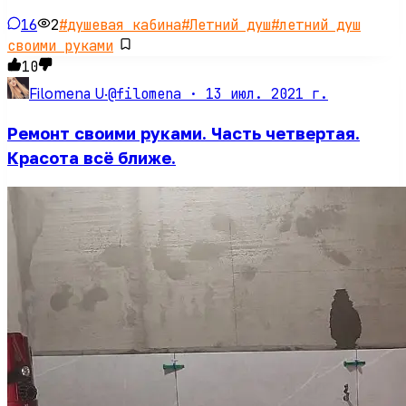
16
2
#
душевая кабина
#
Летний душ
#
летний душ
своими руками
10
@filomena ·
13 июл. 2021 г.
Filomena U
·
Ремонт своими руками. Часть четвертая.
Красота всё ближе.