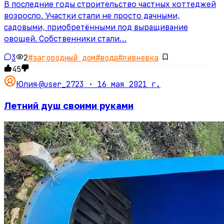
В последние годы строительство частных коттеджей
возросло. Участки стали не просто дачными,
садовыми, приобретёнными под выращивание
овощей. Собственники стали…
3
2
#
загородный дом
#
вода
#
ливневка
45
@user_2723 ·
16 мая 2021 г.
Юлия
·
Летний душ своими руками