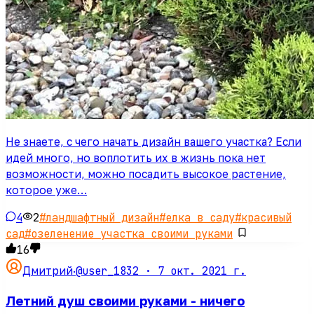
Не знаете, с чего начать дизайн вашего участка? Если
идей много, но воплотить их в жизнь пока нет
возможности, можно посадить высокое растение,
которое уже…
4
2
#
ландшафтный дизайн
#
елка в саду
#
красивый
сад
#
озеленение участка своими руками
16
@user_1832 ·
7 окт. 2021 г.
Дмитрий
·
Летний душ своими руками - ничего