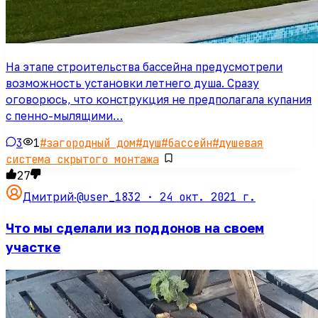
На этапе строительства бассейна предусмотрели
возможность установки летнего душа. Сразу
оговорюсь, что конструкция не предполагала купания
с пенно-мылящими…
3
1
#
загородный дом
#
душ
#
бассейн
#
душевая
система скрытого монтажа
27
@user_1832 ·
24 окт. 2021 г.
Дмитрий
·
Что мы сделали из поддонов на своем
участке