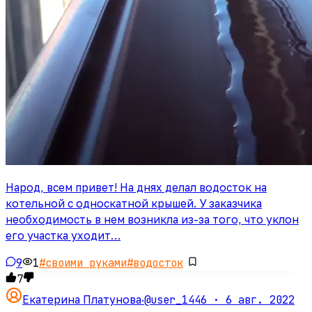
Народ, всем привет! На днях делал водосток на
котельной с односкатной крышей. У заказчика
необходимость в нем возникла из-за того, что уклон
его участка уходит…
9
1
#
своими руками
#
водосток
7
@user_1446 ·
6 авг. 2022
Екатерина Платунова
·