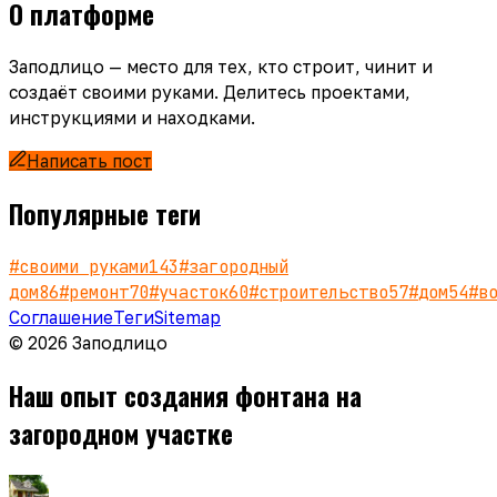
О платформе
Заподлицо — место для тех, кто строит, чинит и
создаёт своими руками. Делитесь проектами,
инструкциями и находками.
Написать пост
Популярные теги
#
своими руками
143
#
загородный
дом
86
#
ремонт
70
#
участок
60
#
строительство
57
#
дом
54
#
в
Соглашение
Теги
Sitemap
© 2026 Заподлицо
Наш опыт создания фонтана на
загородном участке