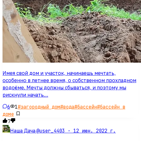
Имея свой дом и участок, начинаешь мечтать,
особенно в летнее время, о собственном прохладном
водоёме. Мечты должны сбываться, и поэтому мы
рискнули начать…
6
1
#
загородный дом
#
вода
#
бассейн
#
бассейн в
доме
7
@user_4403 ·
12 июн. 2022 г.
Наша Дача
·