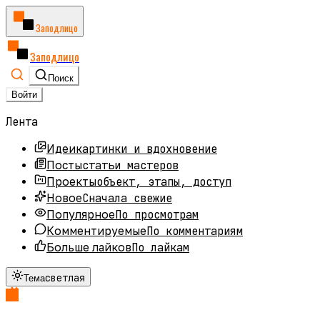
Заподлицо
Заподлицо
Поиск
Войти
Лента
картинки и вдохновение
Идеи
статьи мастеров
Посты
объект, этапы, доступ
Проекты
Сначала свежие
Новое
По просмотрам
Популярное
По комментариям
Комментируемые
По лайкам
Больше лайков
светлая
Тема