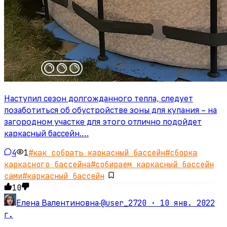
Наступил сезон долгожданного тепла, следует
позаботиться об обустройстве зоны для купания – на
загородном участке для этого отлично подойдет
каркасный бассейн.…
4
1
#
как собрать каркасный бассейн
#
сборка
каркасного бассейна
#
собираем каркасный бассейн
сами
#
каркасный бассейн
10
@user_2720 ·
10 янв. 2022
Елена Валентиновна
·
г.