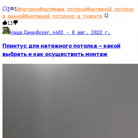
3
1
#
потолки
#
натяжные потолки
#
натяжной потолок
в ванной
#
натяжной потолоко в туалете
13
@user_4403 ·
8 авг. 2022 г.
Наша Дача
·
Плинтус для натяжного потолка – какой
выбрать и как осуществить монтаж