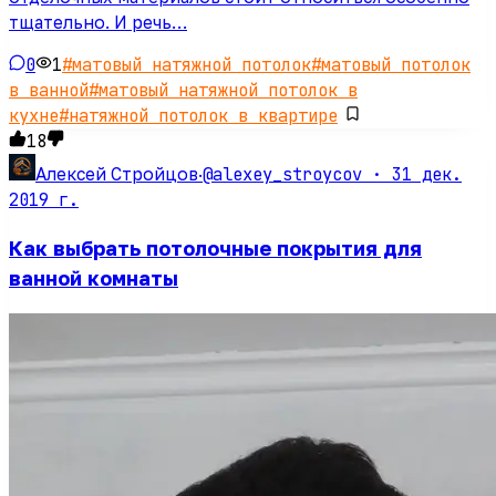
тщательно. И речь…
0
1
#
матовый натяжной потолок
#
матовый потолок
в ванной
#
матовый натяжной потолок в
кухне
#
натяжной потолок в квартире
18
@alexey_stroycov ·
31 дек.
Алексей Стройцов
·
2019 г.
Как выбрать потолочные покрытия для
ванной комнаты