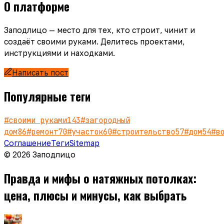
О платформе
Заподлицо — место для тех, кто строит, чинит и
создаёт своими руками. Делитесь проектами,
инструкциями и находками.
Написать пост
Популярные теги
#
своими руками
143
#
загородный
дом
86
#
ремонт
70
#
участок
60
#
строительство
57
#
дом
54
#
в
Соглашение
Теги
Sitemap
© 2026 Заподлицо
Правда и мифы о натяжных потолках:
цена, плюсы и минусы, как выбрать