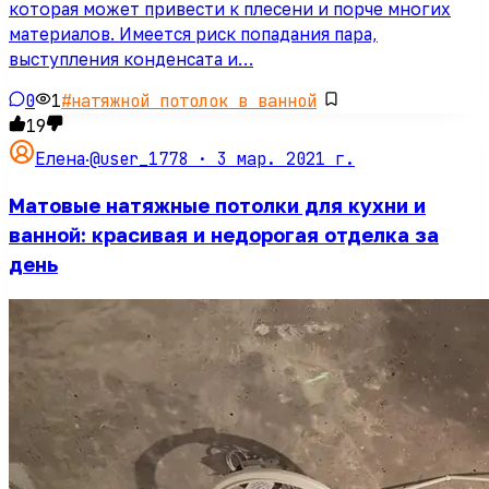
которая может привести к плесени и порче многих
материалов. Имеется риск попадания пара,
выступления конденсата и…
0
1
#
натяжной потолок в ванной
19
@user_1778 ·
3 мар. 2021 г.
Елена
·
Матовые натяжные потолки для кухни и
ванной: красивая и недорогая отделка за
день