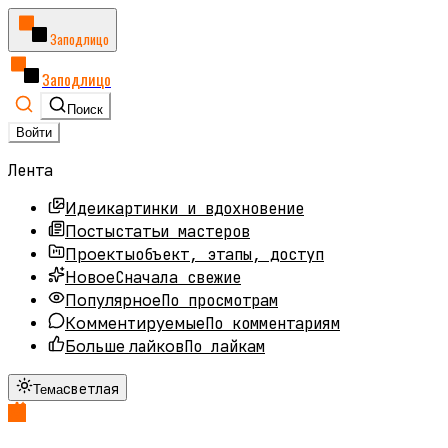
Заподлицо
Заподлицо
Поиск
Войти
Лента
картинки и вдохновение
Идеи
статьи мастеров
Посты
объект, этапы, доступ
Проекты
Сначала свежие
Новое
По просмотрам
Популярное
По комментариям
Комментируемые
По лайкам
Больше лайков
светлая
Тема