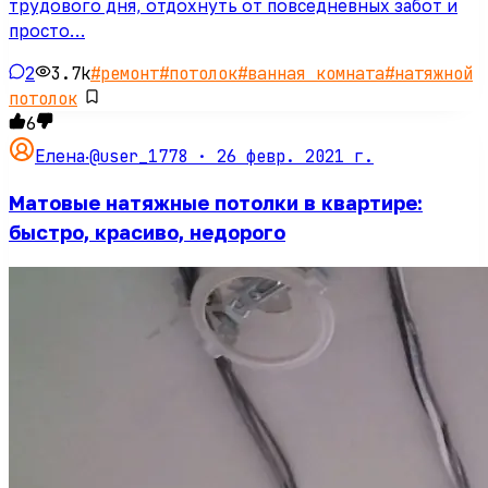
трудового дня, отдохнуть от повседневных забот и
просто…
2
3.7k
#
ремонт
#
потолок
#
ванная комната
#
натяжной
потолок
6
@user_1778 ·
26 февр. 2021 г.
Елена
·
Матовые натяжные потолки в квартире:
быстро, красиво, недорого