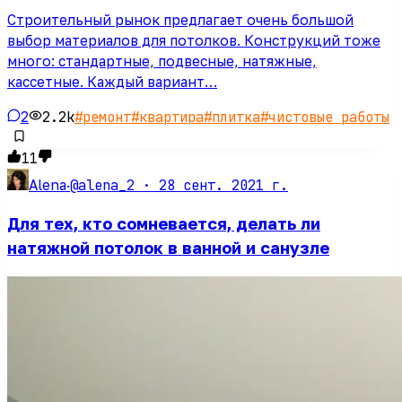
Строительный рынок предлагает очень большой
выбор материалов для потолков. Конструкций тоже
много: стандартные, подвесные, натяжные,
кассетные. Каждый вариант…
2
2.2k
#
ремонт
#
квартира
#
плитка
#
чистовые работы
11
@alena_2 ·
28 сент. 2021 г.
Alena
·
Для тех, кто сомневается, делать ли
натяжной потолок в ванной и санузле