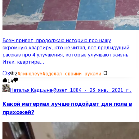
Всем привет, продолжаю историю про нашу
скромную квартиру, кто не читал, вот предыдущий
рассказ про 4 улучшения, которые улучшают жизнь
Итак, квартира…
8
2
#
линолеум
#
сделал своими руками
14
@user_1884 ·
23 янв. 2021 г.
Наталья Кадцына
·
Какой материал лучше подойдет для пола в
прихожей?