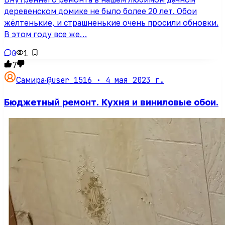
деревенском домике не было более 20 лет. Обои
жёлтенькие, и страшненькие очень просили обновки.
В этом году все же…
0
1
7
@user_1516 ·
4 мая 2023 г.
Самира
·
Бюджетный ремонт. Кухня и виниловые обои.