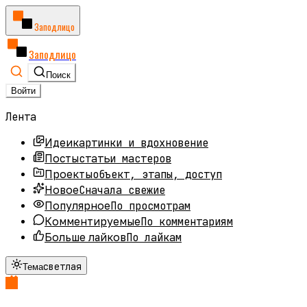
Заподлицо
Заподлицо
Поиск
Войти
Лента
картинки и вдохновение
Идеи
статьи мастеров
Посты
объект, этапы, доступ
Проекты
Сначала свежие
Новое
По просмотрам
Популярное
По комментариям
Комментируемые
По лайкам
Больше лайков
светлая
Тема