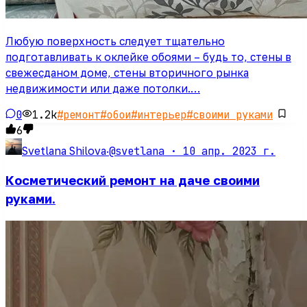
Любую поверхность следует тщательно
подготавливать к оклейке обоями – будь то, стены в
свежесданом доме, стены вторичного рынка
недвижимости или даже потолки.…
0
1.2k
#
ремонт
#
обои
#
интерьер
#
своими руками
6
@svetlana ·
10 апр. 2023 г.
Svetlana Shilova
·
Косметический ремонт на даче своими
руками.