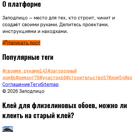
О платформе
Заподлицо — место для тех, кто строит, чинит и
создаёт своими руками. Делитесь проектами,
инструкциями и находками.
Написать пост
Популярные теги
#
своими руками
143
#
загородный
дом
86
#
ремонт
70
#
участок
60
#
строительство
57
#
дом
54
#
в
Соглашение
Теги
Sitemap
© 2026 Заподлицо
Клей для флизелиновых обоев, можно ли
клеить на старый клей?