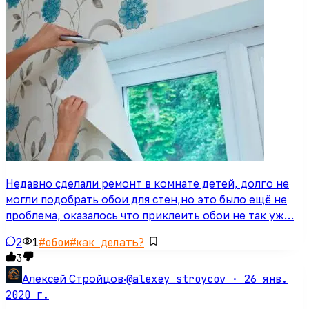
Недавно сделали ремонт в комнате детей, долго не
могли подобрать обои для стен,но это было ещё не
проблема, оказалось что приклеить обои не так уж…
2
1
#
обои
#
как делать?
3
@alexey_stroycov ·
26 янв.
Алексей Стройцов
·
2020 г.