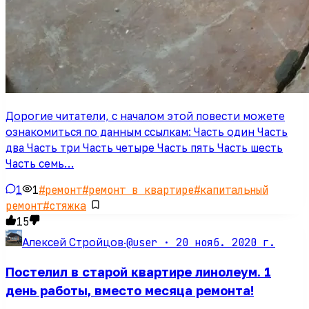
Дорогие читатели, с началом этой повести можете
ознакомиться по данным ссылкам: Часть один Часть
два Часть три Часть четыре Часть пять Часть шесть
Часть семь…
1
1
#
ремонт
#
ремонт в квартире
#
капитальный
ремонт
#
стяжка
15
@user ·
20 нояб. 2020 г.
Алексей Стройцов
·
Постелил в старой квартире линолеум. 1
день работы, вместо месяца ремонта!