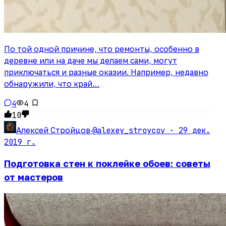
По той одной причине, что ремонты, особенно в
деревне или на даче мы делаем сами, могут
приключаться и разные оказии. Например, недавно
обнаружили, что край…
4
4
10
@alexey_stroycov ·
29 дек.
Алексей Стройцов
·
2019 г.
Подготовка стен к поклейке обоев: советы
от мастеров