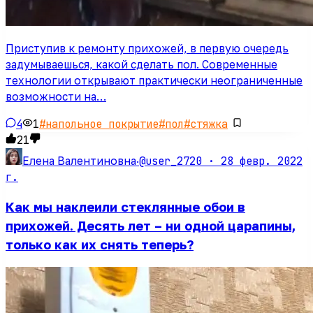
Приступив к ремонту прихожей, в первую очередь
задумываешься, какой сделать пол. Современные
технологии открывают практически неограниченные
возможности на…
4
1
#
напольное покрытие
#
пол
#
стяжка
21
@user_2720 ·
28 февр. 2022
Елена Валентиновна
·
г.
Как мы наклеили стеклянные обои в
прихожей. Десять лет – ни одной царапины,
только как их снять теперь?