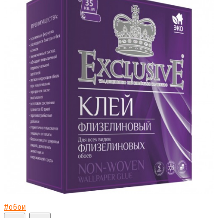
#
обои