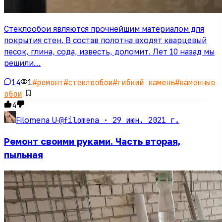
Стеклообои являются прочнейшим материалом для
покрытия стен. В состав полотна входят кварцевый
песок, глина, сода, известь, доломит. Лет 10 назад мы
решили…
14
1
#
ремонт
#
стеклообои
#
гибкий камень
#
каменные
обои
4
@filomena ·
29 июн. 2021 г.
Filomena U
·
Ремонт своими руками. Часть вторая,
пыльная