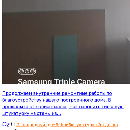
Продолжаем внутренние ремонтные работы по
благоустройству нашего построенного дома. В
прошлом посте описывалось, как наносить гипсовую
штукатурку на стены из…
2
1
#
загородный дом
#
обои
#
штукатурка
#
отделка