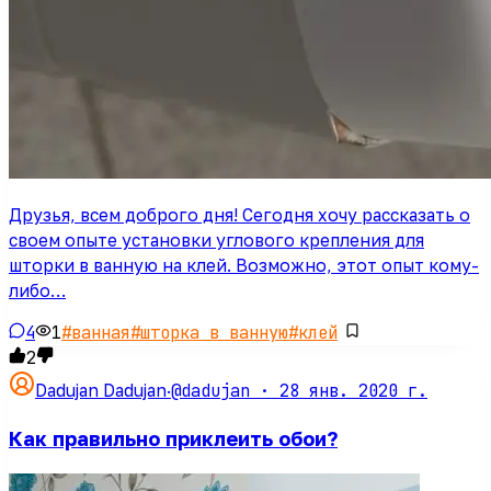
Друзья, всем доброго дня! Сегодня хочу рассказать о
своем опыте установки углового крепления для
шторки в ванную на клей. Возможно, этот опыт кому-
либо…
4
1
#
ванная
#
шторка в ванную
#
клей
2
@dadujan ·
28 янв. 2020 г.
Dadujan Dadujan
·
Как правильно приклеить обои?