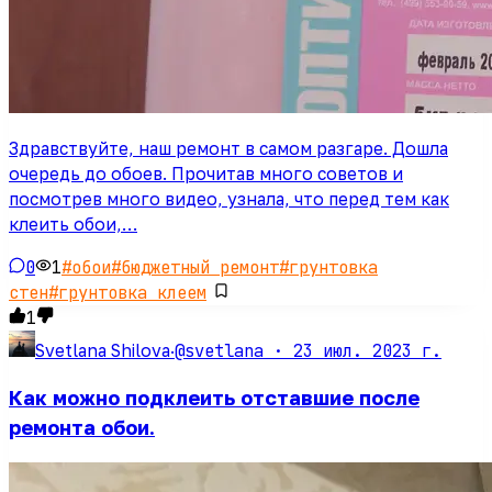
Здравствуйте, наш ремонт в самом разгаре. Дошла
очередь до обоев. Прочитав много советов и
посмотрев много видео, узнала, что перед тем как
клеить обои,…
0
1
#
обои
#
бюджетный ремонт
#
грунтовка
стен
#
грунтовка клеем
1
@svetlana ·
23 июл. 2023 г.
Svetlana Shilova
·
Как можно подклеить отставшие после
ремонта обои.