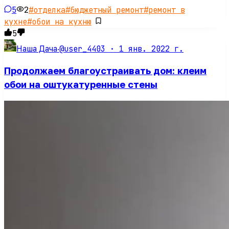
5
2
#
отделка
#
бюджетный ремонт
#
ремонт в
кухне
#
обои на кухню
5
@user_4403 ·
1 янв. 2022 г.
Наша Дача
·
Продолжаем благоустраивать дом: клеим
обои на оштукатуренные стены