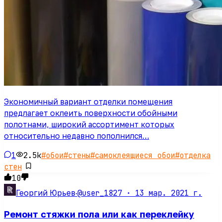
Экономичный вариант отделки помещения
предлагает оклеить поверхности обойными
полотнами, широкий ассортимент которых
относительно недавно пополнился…
1
2.5k
#
обои
#
стены
#
самоклеящиеся обои
#
отделка
стен
10
@user_1827 ·
13 мар. 2021 г.
Георгий Юрьев
·
Ремонт стяжки пола или как переклейку