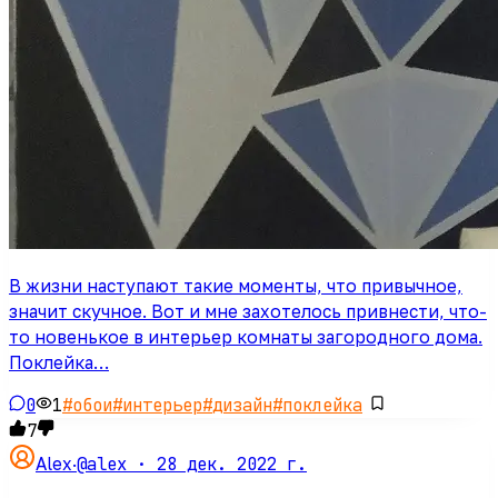
В жизни наступают такие моменты, что привычное,
значит скучное. Вот и мне захотелось привнести, что-
то новенькое в интерьер комнаты загородного дома.
Поклейка…
0
1
#
обои
#
интерьер
#
дизайн
#
поклейка
7
@alex ·
28 дек. 2022 г.
Alex
·