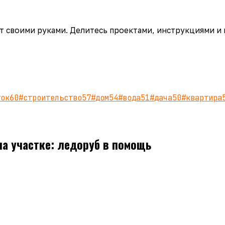
аёт своими руками. Делитесь проектами, инструкциями и
ток
60
#
строительство
57
#
дом
54
#
вода
51
#
дача
50
#
квартира
а участке: ледоруб в помощь