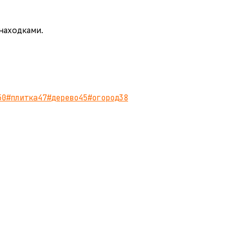
 находками.
50
#
плитка
47
#
дерево
45
#
огород
38