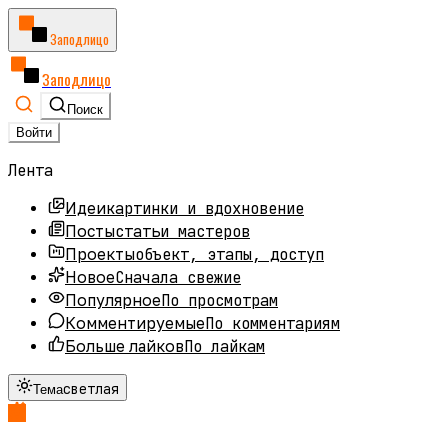
Заподлицо
Заподлицо
Поиск
Войти
Лента
картинки и вдохновение
Идеи
статьи мастеров
Посты
объект, этапы, доступ
Проекты
Сначала свежие
Новое
По просмотрам
Популярное
По комментариям
Комментируемые
По лайкам
Больше лайков
светлая
Тема