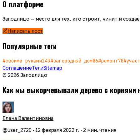
О платформе
Заподлицо — место для тех, кто строит, чинит и созд
Написать пост
Популярные теги
#
своими руками
143
#
загородный дом
86
#
ремонт
70
#
учас
Соглашение
Теги
Sitemap
© 2026 Заподлицо
Как мы выкорчевывали дерево с корнями н
Елена Валентиновна
@
user_2720
·
12 февраля 2022 г.
·
2
мин. чтения