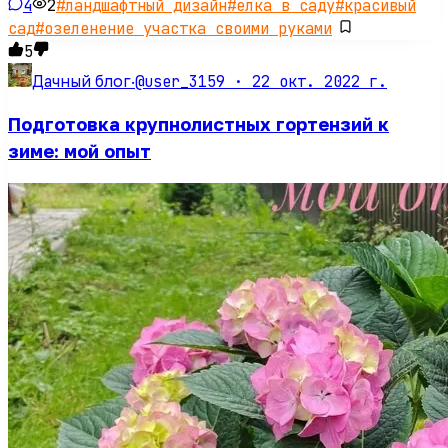
4
2
#
ландшафтный дизайн
#
елка в саду
#
красивый
сад
#
озеленение участка своими руками
5
@user_3159 ·
22 окт. 2022 г.
Дачный блог
·
Подготовка крупнолистных гортензий к
зиме: мой опыт