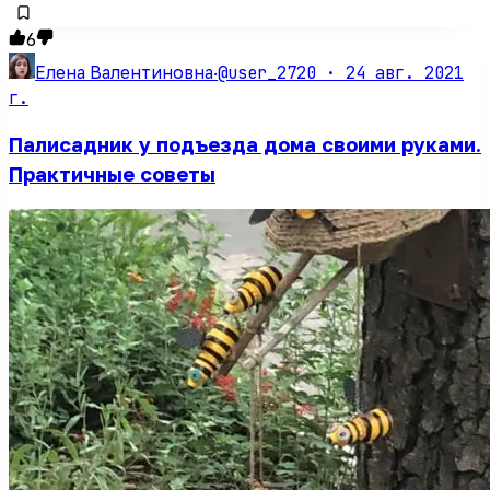
6
@user_2720 ·
24 авг. 2021
Елена Валентиновна
·
г.
Палисадник у подъезда дома своими руками.
Практичные советы