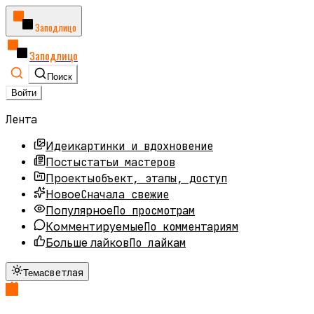
Заподлицо
Заподлицо
Поиск
Войти
Лента
картинки и вдохновение
Идеи
статьи мастеров
Посты
объект, этапы, доступ
Проекты
Сначала свежие
Новое
По просмотрам
Популярное
По комментариям
Комментируемые
По лайкам
Больше лайков
светлая
Тема