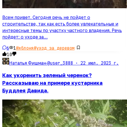
Всем привет. Сегодня речь не пойдет о
строительстве, так как есть более увлекательные и
интересные темы по участку частного владения. Речь
пойдет: о уходе за…
6
1
#
яблоня
#
уход за деревом
10
@user_3888 ·
22 июл. 2023 г.
Наталья Фишман
·
Как укоренить зеленый черенок?
Рассказываю на примере кустарника
Буддлея Давида.