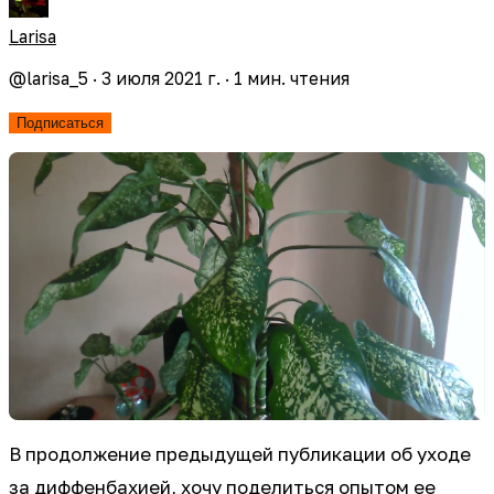
Larisa
@
larisa_5
·
3 июля 2021 г.
·
1
мин. чтения
Подписаться
В продолжение предыдущей публикации об уходе
за диффенбахией, хочу поделиться опытом ее