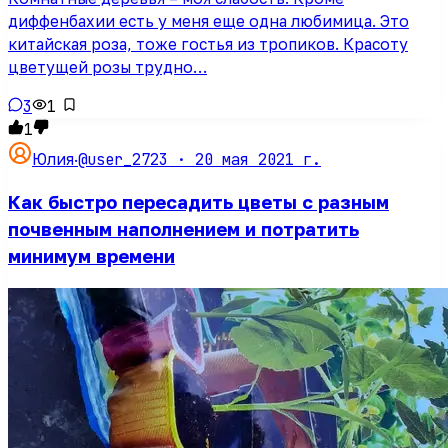
диффенбахии есть у меня еще одна любимица. Это
китайская роза, тоже гостья из тропиков. Красоту
цветущей розы трудно…
3
1
1
@user_2723 ·
20 мая 2021 г.
Юлия
·
Как быстро пересадить цветы с разным
почвенным наполнением и потратить
минимум времени