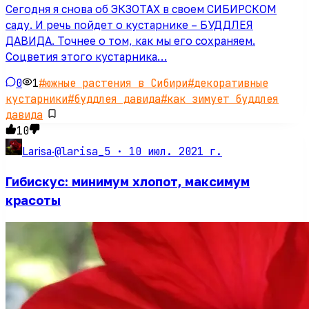
Сегодня я снова об ЭКЗОТАХ в своем СИБИРСКОМ
саду. И речь пойдет о кустарнике – БУДДЛЕЯ
ДАВИДА. Точнее о том, как мы его сохраняем.
Соцветия этого кустарника…
0
1
#
южные растения в Сибири
#
декоративные
кустарники
#
буддлея давида
#
как зимует буддлея
давида
10
@larisa_5 ·
10 июл. 2021 г.
Larisa
·
Гибискус: минимум хлопот, максимум
красоты