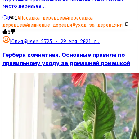
место деревьев…
0
1
#
Посадка деревьев
#
пересадка
деревьев
#
вишневые деревья
#
уход за деревьями
5
@user_2723 ·
29 мая 2021 г.
Юлия
·
Гербера комнатная. Основные правила по
правильному уходу за домашней ромашкой