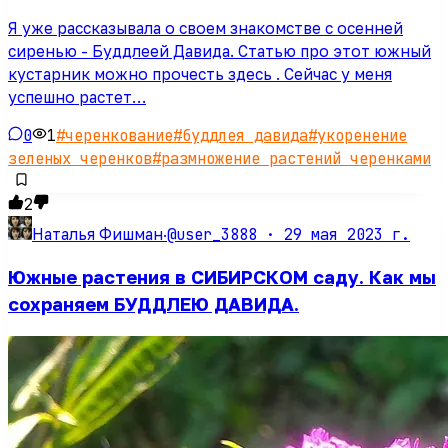
Я уже рассказывала о своем знакомстве с осенней
сиренью - Буддлеей Давида. Статью про этот южный
кустарник можно прочесть здесь . Сейчас у меня
успешно растет…
0
1
#
черенкование
#
буддлея давида
#
укоренение
зеленых черенков
#
размножение растений черенками
2
@user_3888 ·
29 мая 2023 г.
Наталья Фишман
·
Южные растения в СИБИРСКОМ саду. Как мы
сохраняем БУДДЛЕЮ ДАВИДА.