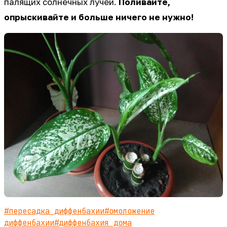
палящих солнечных лучей.
Поливайте,
опрыскивайте и больше ничего не нужно!
#
пересадка диффенбахии
#
омоложение
диффенбахии
#
диффенбахия дома