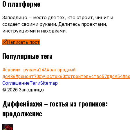
О платформе
Заподлицо — место для тех, кто строит, чинит и
создаёт своими руками. Делитесь проектами,
инструкциями и находками.
Написать пост
Популярные теги
#
своими руками
143
#
загородный
дом
86
#
ремонт
70
#
участок
60
#
строительство
57
#
дом
54
#
в
Соглашение
Теги
Sitemap
© 2026 Заподлицо
Диффенбахия – гостья из тропиков:
продолжение