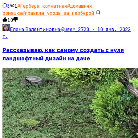
3
1
#
Гербера комнатная
#
домашняя
ромашка
#
правила ухода за герберой
10
@user_2720 ·
10 янв. 2022
Елена Валентиновна
·
г.
Рассказываю, как самому создать с нуля
ландшафтный дизайн на даче