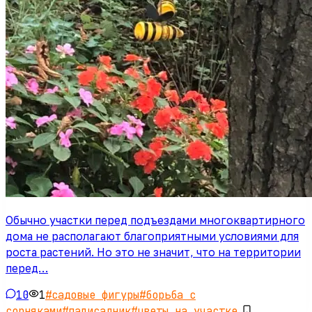
Обычно участки перед подъездами многоквартирного
дома не располагают благоприятными условиями для
роста растений. Но это не значит, что на территории
перед…
10
1
#
садовые фигуры
#
борьба с
сорняками
#
палисадник
#
цветы на участке