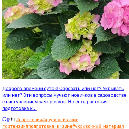
Доброго времени суток! Обрезать или нет? Укрывать
или нет? Эти вопросы мучают новичков в садоводстве
с наступлением заморозков. Но есть растения,
подготовка к…
0
1
#
гортензии
#
крупнолистные
гортензии
#
подготовка к зиме
#
укрывочный материал