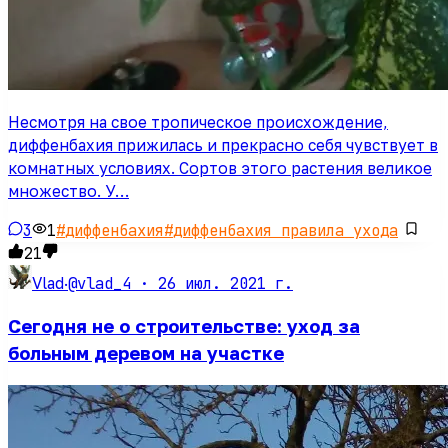
Несмотря на свое тропическое происхождение,
диффенбахия прижилась и прекрасно себя чувствует в
комнатных условиях. Сортов этого растения великое
множество. У…
3
1
#
диффенбахия
#
диффенбахия правила ухода
21
@vlad_4 ·
26 июл. 2021 г.
Vlad
·
Сегодня не о строительстве: уход за
больным деревом на участке