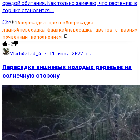
средой обитания. Как только замечаю, что растению в
горшке становится…
2
1
#
пересадка цветов
#
пересадка
лианы
#
пересадка фиалки
#
пересадка цветов с разным
почвенным наполнением
-2
@vlad_4 ·
11 июн. 2022 г.
Vlad
·
Пересадка вишневых молодых деревьев на
солнечную сторону