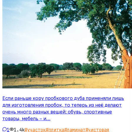
Если раньше кору пробкового дуба применяли лишь
для изготовления пробок, то теперь из неё делают
очень много разных вещей: обувь, спортивные
товары, мебель – и…
1
1.4k
#
участок
#
плитка
#
ламинат
#
чистовая