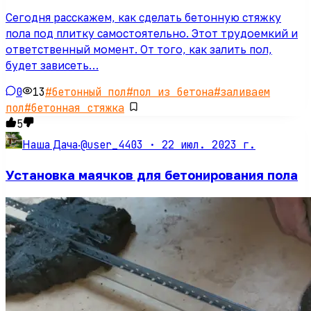
Сегодня расскажем, как сделать бетонную стяжку
пола под плитку самостоятельно. Этот трудоемкий и
ответственный момент. От того, как залить пол,
будет зависеть…
0
13
#
бетонный пол
#
пол из бетона
#
заливаем
пол
#
бетонная стяжка
5
@user_4403 ·
22 июл. 2023 г.
Наша Дача
·
Установка маячков для бетонирования пола