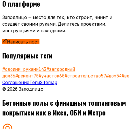
О платформе
Заподлицо — место для тех, кто строит, чинит и
создаёт своими руками. Делитесь проектами,
инструкциями и находками.
Написать пост
Популярные теги
#
своими руками
143
#
загородный
дом
86
#
ремонт
70
#
участок
60
#
строительство
57
#
дом
54
#
в
Соглашение
Теги
Sitemap
© 2026 Заподлицо
Бетонные полы с финишным топпинговым
покрытием как в Икеа, ОБИ и Метро