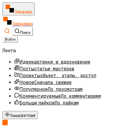
Заподлицо
Заподлицо
Поиск
Войти
Лента
картинки и вдохновение
Идеи
статьи мастеров
Посты
объект, этапы, доступ
Проекты
Сначала свежие
Новое
По просмотрам
Популярное
По комментариям
Комментируемые
По лайкам
Больше лайков
светлая
Тема