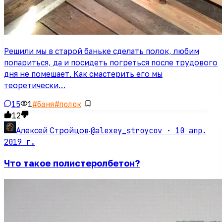
Решили мы в старой баньке сделать полок, любим
попариться, да и посидеть погреться после трудового
дня не помешает. Как смастерить его мы
теоретически…
15
1
#
баня
#
полок
12
@alexey_stroycov ·
10 апр.
Алексей Стройцов
·
2019 г.
Что такое полистеролбетон?