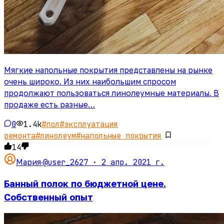
Мягкие напольные покрытия представлены на рынке
очень широко. Из них наибольшим спросом
продолжают пользоваться линолеумные материалы. В
продаже есть разные…
0
1.4k
#
пол
#
эксплуатация
ремонта
#
линолеум
#
напольные покрытия
14
@user_2627 ·
2 апр. 2021 г.
Мария
·
Банный полок по бюджетной цене.
Собственный опыт