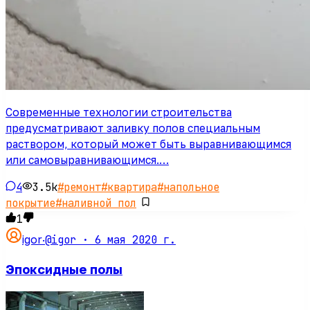
Современные технологии строительства
предусматривают заливку полов специальным
раствором, который может быть выравнивающимся
или самовыравнивающимся.…
4
3.5k
#
ремонт
#
квартира
#
напольное
покрытие
#
наливной пол
1
@igor ·
6 мая 2020 г.
igor
·
Эпоксидные полы