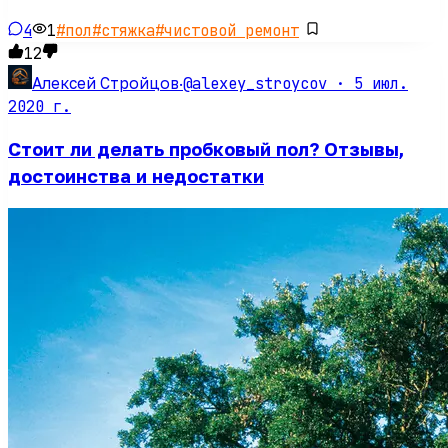
4
1
#
пол
#
стяжка
#
чистовой ремонт
12
@alexey_stroycov ·
5 июл.
Алексей Стройцов
·
2020 г.
Стоит ли делать пробковый пол? Отзывы,
достоинства и недостатки