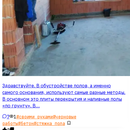
Здравствуйте. В обустройстве полов, а именно
самого основания, используют самые разные методы.
В основном это плиты перекрытия и наливные полы
«по грунту». В…
7
1
#
своими руками
#
черновые
работы
#
бетон
#
стяжка пола