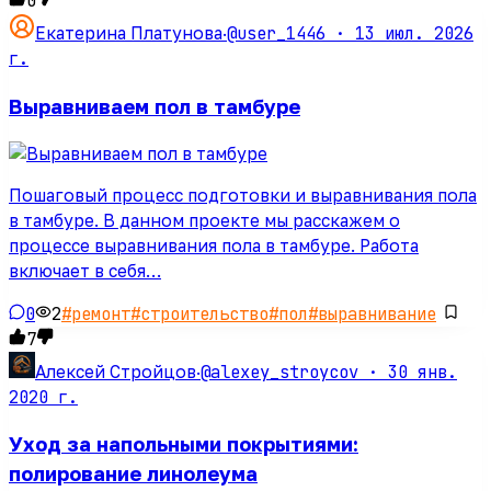
0
@user_1446 ·
13 июл. 2026
Екатерина Платунова
·
г.
Выравниваем пол в тамбуре
Пошаговый процесс подготовки и выравнивания пола
в тамбуре. В данном проекте мы расскажем о
процессе выравнивания пола в тамбуре. Работа
включает в себя…
0
2
#
ремонт
#
строительство
#
пол
#
выравнивание
7
@alexey_stroycov ·
30 янв.
Алексей Стройцов
·
2020 г.
Уход за напольными покрытиями:
полирование линолеума