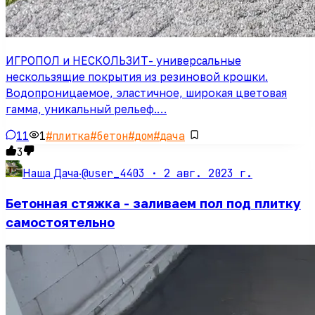
ИГРОПОЛ и НЕСКОЛЬЗИТ- универсальные
нескользящие покрытия из резиновой крошки.
Водопроницаемое, эластичное, широкая цветовая
гамма, уникальный рельеф.…
11
1
#
плитка
#
бетон
#
дом
#
дача
3
@user_4403 ·
2 авг. 2023 г.
Наша Дача
·
Бетонная стяжка - заливаем пол под плитку
самостоятельно