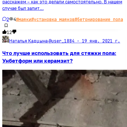
расскажем – как это делали самостоятельно. В нашем
случае был залит…
2
4
#
маяки
#
установка маяков
#
бетонирование пола
12
@user_1884 ·
19 янв. 2021 г.
Наталья Кадцына
·
Что лучше использовать для стяжки пола:
Унбетформ или керамзит?