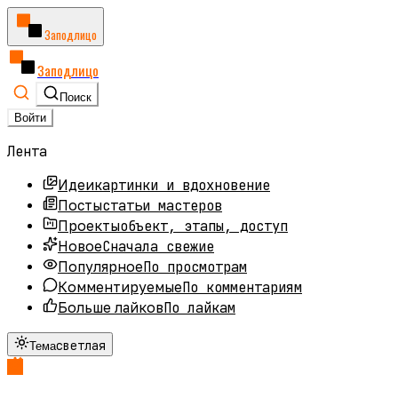
Заподлицо
Заподлицо
Поиск
Войти
Лента
картинки и вдохновение
Идеи
статьи мастеров
Посты
объект, этапы, доступ
Проекты
Сначала свежие
Новое
По просмотрам
Популярное
По комментариям
Комментируемые
По лайкам
Больше лайков
светлая
Тема