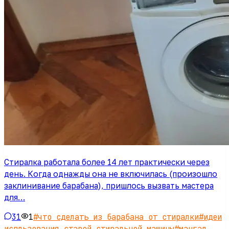
Стиралка работала более 14 лет практически через
день. Когда однажды она не включилась (произошло
заклинивание барабана), пришлось вызвать мастера
для…
31
1
#
что сделать из барабана от стиралки
#
идеи
испльзования старой стиральной машины
#
мангал