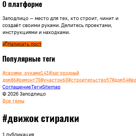
О платформе
Заподлицо — место для тех, кто строит, чинит и
создаёт своими руками. Делитесь проектами,
инструкциями и находками.
Написать пост
Популярные теги
#
своими руками
143
#
загородный
дом
86
#
ремонт
70
#
участок
60
#
строительство
57
#
дом
54
#
в
Соглашение
Теги
Sitemap
© 2026 Заподлицо
Все темы
#
движок стиралки
1
публикация