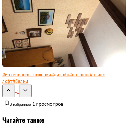
#
интересные решения
#
дизайн
#
потолок
#
стиль
лофт
#
балки
-1
1
просмотров
В избранное
Читайте также