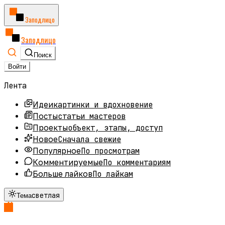
Заподлицо
Заподлицо
Поиск
Войти
Лента
картинки и вдохновение
Идеи
статьи мастеров
Посты
объект, этапы, доступ
Проекты
Сначала свежие
Новое
По просмотрам
Популярное
По комментариям
Комментируемые
По лайкам
Больше лайков
светлая
Тема