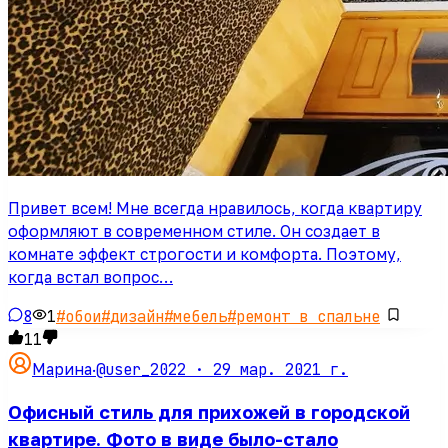
Привет всем! Мне всегда нравилось, когда квартиру
оформляют в современном стиле. Он создает в
комнате эффект строгости и комфорта. Поэтому,
когда встал вопрос…
8
1
#
обои
#
дизайн
#
мебель
#
ремонт в спальне
11
@user_2022 ·
29 мар. 2021 г.
Марина
·
Офисный стиль для прихожей в городской
квартире. Фото в виде было-стало