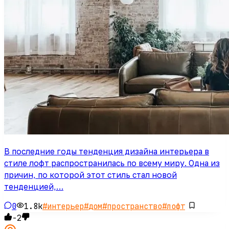
В последние годы тенденция дизайна интерьера в
стиле лофт распространилась по всему миру. Одна из
причин, по которой этот стиль стал новой
тенденцией,…
0
1.8k
#
интерьер
#
дом
#
пространство
#
лофт
-2