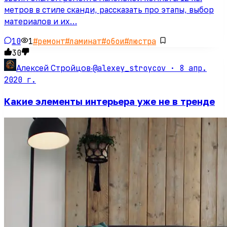
метров в стиле сканди, рассказать про этапы, выбор
материалов и их…
10
1
#
ремонт
#
ламинат
#
обои
#
люстра
30
@alexey_stroycov ·
8 апр.
Алексей Стройцов
·
2020 г.
Какие элементы интерьера уже не в тренде