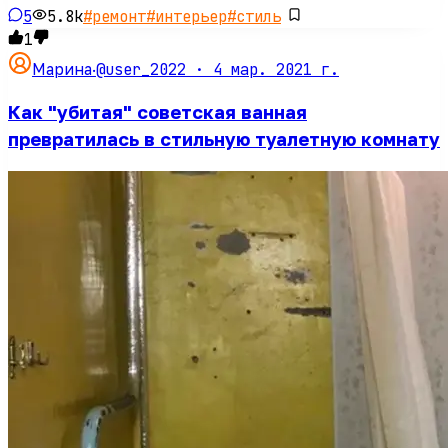
5
5.8k
#
ремонт
#
интерьер
#
стиль
1
@user_2022 ·
4 мар. 2021 г.
Марина
·
Как "убитая" советская ванная
превратилась в стильную туалетную комнату