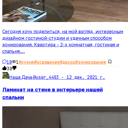
Сегодня хочу поделиться, на мой взгляд, интересным
дизайном гостиной-студии и удачным способом
зонирования. Квартира – 2-х комнатная, гостиная и
спальня.…
10
1
#
кухня
#
освещение
#
декор
#
зонирование
30
@user_4403 ·
12 дек. 2021 г.
Наша Дача
·
Ламинат на стене в интерьере нашей
спальни