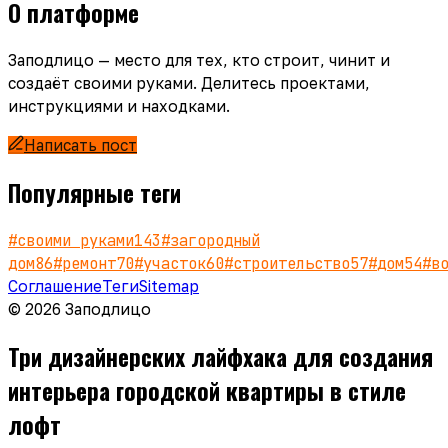
О платформе
Заподлицо — место для тех, кто строит, чинит и
создаёт своими руками. Делитесь проектами,
инструкциями и находками.
Написать пост
Популярные теги
#
своими руками
143
#
загородный
дом
86
#
ремонт
70
#
участок
60
#
строительство
57
#
дом
54
#
в
Соглашение
Теги
Sitemap
© 2026 Заподлицо
Три дизайнерских лайфхака для создания
интерьера городской квартиры в стиле
лофт