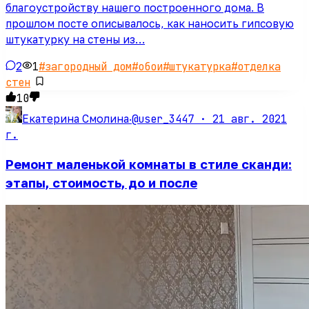
благоустройству нашего построенного дома. В
прошлом посте описывалось, как наносить гипсовую
штукатурку на стены из…
2
1
#
загородный дом
#
обои
#
штукатурка
#
отделка
стен
10
@user_3447 ·
21 авг. 2021
Екатерина Смолина
·
г.
Ремонт маленькой комнаты в стиле сканди:
этапы, стоимость, до и после