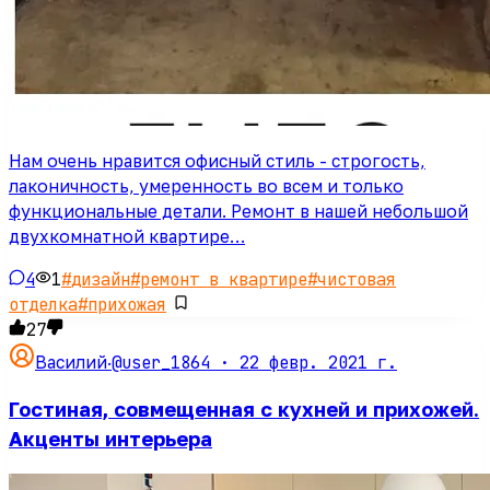
Нам очень нравится офисный стиль - строгость,
лаконичность, умеренность во всем и только
функциональные детали. Ремонт в нашей небольшой
двухкомнатной квартире…
4
1
#
дизайн
#
ремонт в квартире
#
чистовая
отделка
#
прихожая
27
@user_1864 ·
22 февр. 2021 г.
Василий
·
Гостиная, совмещенная с кухней и прихожей.
Акценты интерьера