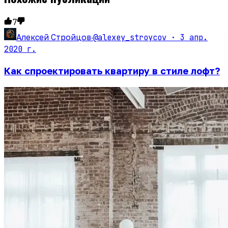
7
@alexey_stroycov ·
3 апр.
Алексей Стройцов
·
2020 г.
Как спроектировать квартиру в стиле лофт?