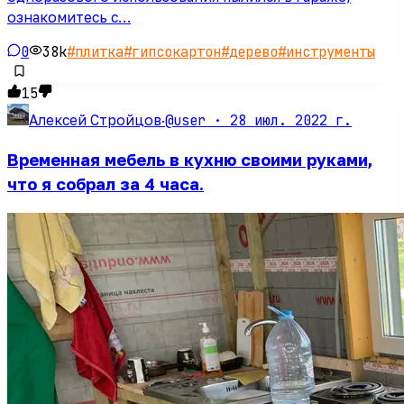
ознакомитесь с…
0
38k
#
плитка
#
гипсокартон
#
дерево
#
инструменты
15
@user ·
28 июл. 2022 г.
Алексей Стройцов
·
Временная мебель в кухню своими руками,
что я собрал за 4 часа.