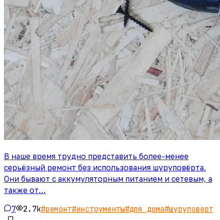
В наше время трудно представить более-менее
серьёзный ремонт без использования шуруповёрта.
Они бывают с аккумуляторным питанием и сетевым, а
также от…
7
2.7k
#
ремонт
#
инструменты
#
для дома
#
шуруповерт