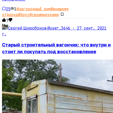
35
1
#
загородный дом
#
внешняя
отделка
#
брус
#
своимируками
7
@user_3646 ·
27 сент. 2021
Сергей Широбоков
·
г.
Старый строительный вагончик: что внутри и
стоит ли покупать под восстановление