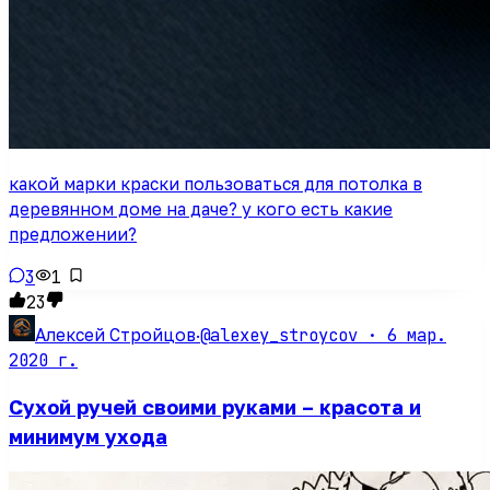
какой марки краски пользоваться для потолка в
деревянном доме на даче? у кого есть какие
предложении?
3
1
23
@alexey_stroycov ·
6 мар.
Алексей Стройцов
·
2020 г.
Сухой ручей своими руками – красота и
минимум ухода