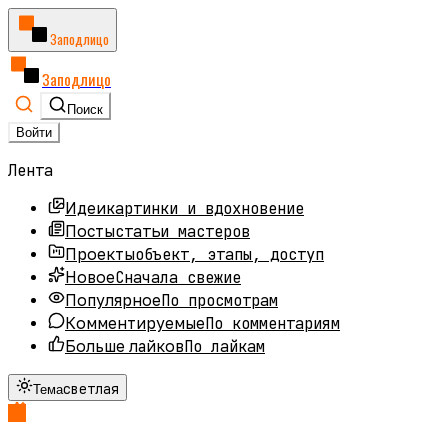
Заподлицо
Заподлицо
Поиск
Войти
Лента
картинки и вдохновение
Идеи
статьи мастеров
Посты
объект, этапы, доступ
Проекты
Сначала свежие
Новое
По просмотрам
Популярное
По комментариям
Комментируемые
По лайкам
Больше лайков
светлая
Тема