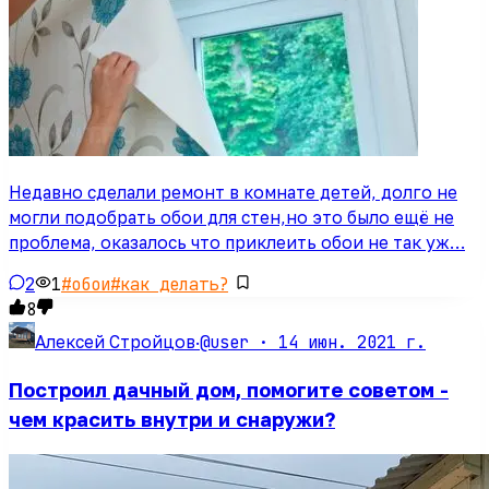
Недавно сделали ремонт в комнате детей, долго не
могли подобрать обои для стен,но это было ещё не
проблема, оказалось что приклеить обои не так уж…
2
1
#
обои
#
как делать?
8
@user ·
14 июн. 2021 г.
Алексей Стройцов
·
Построил дачный дом, помогите советом -
чем красить внутри и снаружи?