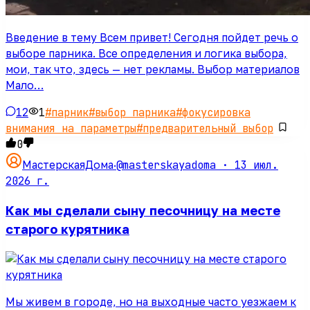
Введение в тему Всем привет! Сегодня пойдет речь о
выборе парника. Все определения и логика выбора,
мои, так что, здесь — нет рекламы. Выбор материалов
Мало…
12
1
#
парник
#
выбор парника
#
фокусировка
внимания на параметры
#
предварительный выбор
0
@masterskayadoma ·
13 июл.
МастерскаяДома
·
2026 г.
Как мы сделали сыну песочницу на месте
старого курятника
Мы живем в городе, но на выходные часто уезжаем к