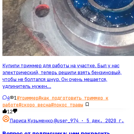
Купили триммер для работы на участке. Был у нас
электрический, теперь решили взять бензиновый,
чтобы не болтался шнур. Он очень мешается,
удлинитель нужен…
4
1
#
триммер
#
как подготовить триммер к
работе
#
скоро весна
#
покос травы
12
@user_974 ·
5 дек. 2020 г.
Лариса Кузьменко
·
Вопрос от подписчика: чем покрасить