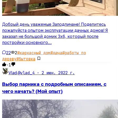
Добрый день уважемые Заподличане! Поделитесь
пожалуйста опытом эксплуатации дачных домов! Я
заказал не большой домик 3х6, который после
постройки основного…
22
2
#
каркасный дом
#
дача
#
работы по
дереву
#
бытовка
-1
@vlad_4 ·
2 июн. 2022 г.
Vlad
·
Выбор парника с подробным описанием, с
чего начать? (Мой опыт)