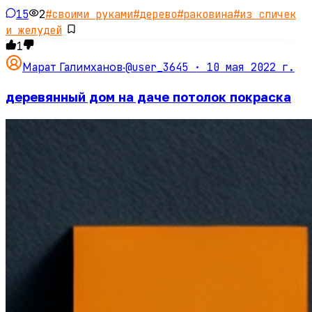
15
2
#
своими руками
#
дерево
#
раковина
#
из спичек
и желудей
1
@user_3645 ·
10 мая 2022 г.
Марат Галимханов
·
деревянный дом на даче потолок покраска