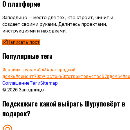
О платформе
Заподлицо — место для тех, кто строит, чинит и
создаёт своими руками. Делитесь проектами,
инструкциями и находками.
Написать пост
Популярные теги
#
своими руками
143
#
загородный
дом
86
#
ремонт
70
#
участок
60
#
строительство
57
#
дом
54
#
в
Соглашение
Теги
Sitemap
© 2026 Заподлицо
Подскажите какой выбрать Шуруповёрт в
подарок?