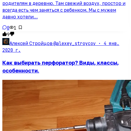
родителям в деревню. Там свежий воздух, простор и
всегда есть чем заняться с ребенком. Мы с мужем
давно хотели…
0
1
9
@alexey_stroycov ·
4 янв.
Алексей Стройцов
·
2020 г.
Как выбирать перфоратор? Виды, классы,
особенности.