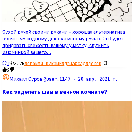
Сухой ручей своими руками – хорошая альтернатива
обычному водному декоративному ручью. Он будет
придавать свежесть вашему участку, служить
изюминкой вашего…
1
2.7k
#
своими руками
#
дача
#
сад
#
декор
2
@user_1147 ·
20 апр. 2021 г.
Михаил Суров
·
Как заделать швы в ванной комнате?