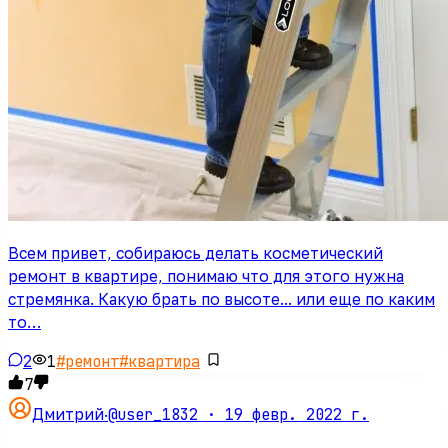
Всем привет, собираюсь делать косметический
ремонт в квартире, понимаю что для этого нужна
стремянка. Какую брать по высоте... или еще по каким
то…
2
1
#
ремонт
#
квартира
7
@user_1832 ·
19 февр. 2022 г.
Дмитрий
·