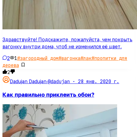
Здравствуйте! Подскажите, пожалуйста, чем покрыть
вагонку внутри дома, чтоб не изменился её цвет.
2
1
#
загородный дом
#
вагонка
#
лак
#
пропитки для
дерева
2
@dadujan ·
28 янв. 2020 г.
Dadujan Dadujan
·
Как правильно приклеить обои?