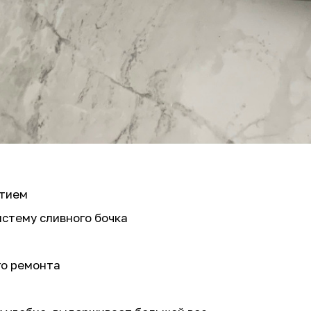
ытием
стему сливного бочка
го ремонта