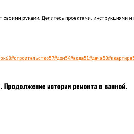
аёт своими руками. Делитесь проектами, инструкциями и
ток
60
#
строительство
57
#
дом
54
#
вода
51
#
дача
50
#
квартира
. Продолжение истории ремонта в ванной.