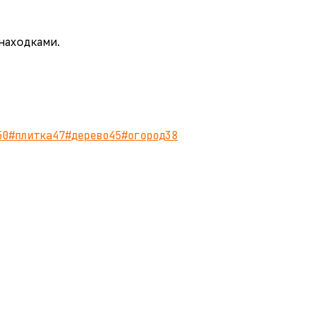
 находками.
50
#
плитка
47
#
дерево
45
#
огород
38