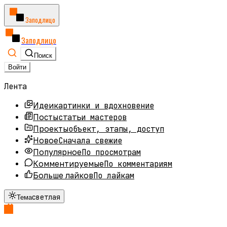
Заподлицо
Заподлицо
Поиск
Войти
Лента
картинки и вдохновение
Идеи
статьи мастеров
Посты
объект, этапы, доступ
Проекты
Сначала свежие
Новое
По просмотрам
Популярное
По комментариям
Комментируемые
По лайкам
Больше лайков
светлая
Тема