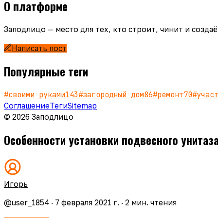
О платформе
Заподлицо — место для тех, кто строит, чинит и созд
Написать пост
Популярные теги
#
своими руками
143
#
загородный дом
86
#
ремонт
70
#
учас
Соглашение
Теги
Sitemap
© 2026 Заподлицо
Особенности установки подвесного унитаза
Игорь
@
user_1854
·
7 февраля 2021 г.
·
2
мин. чтения