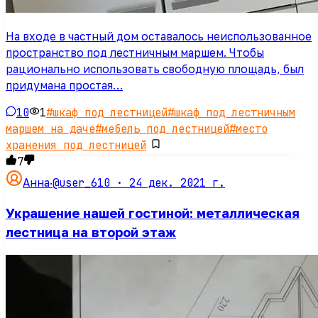
На входе в частный дом оставалось неиспользованное
пространство под лестничным маршем. Чтобы
рационально использовать свободную площадь, был
придумана простая…
10
1
#
шкаф под лестницей
#
шкаф под лестничным
маршем на даче
#
мебель под лестницей
#
место
хранения под лестницей
7
@user_610 ·
24 дек. 2021 г.
Анна
·
Украшение нашей гостиной: металлическая
лестница на второй этаж