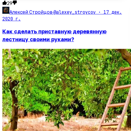
29
@alexey_stroycov ·
17 дек.
Алексей Стройцов
·
2020 г.
Как сделать приставную деревянную
лестницу своими руками?