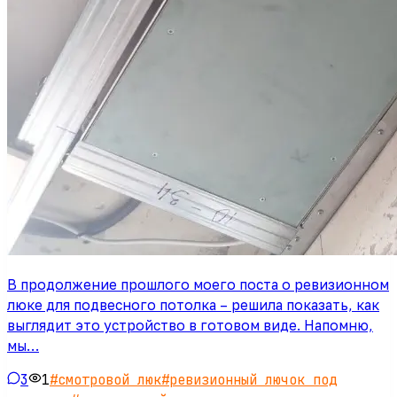
В продолжение прошлого моего поста о ревизионном
люке для подвесного потолка – решила показать, как
выглядит это устройство в готовом виде. Напомню,
мы…
3
1
#
смотровой люк
#
ревизионный лючок под