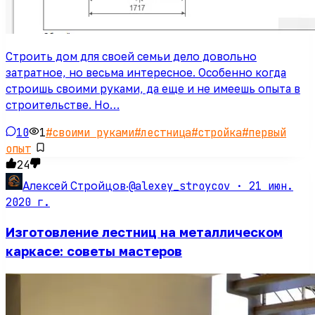
Строить дом для своей семьи дело довольно
затратное, но весьма интересное. Особенно когда
строишь своими руками, да еще и не имеешь опыта в
строительстве. Но…
10
1
#
своими руками
#
лестница
#
стройка
#
первый
опыт
24
@alexey_stroycov ·
21 июн.
Алексей Стройцов
·
2020 г.
Изготовление лестниц на металлическом
каркасе: советы мастеров