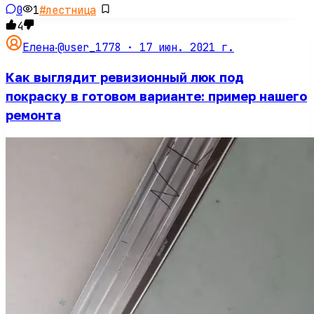
0
1
#
лестница
4
@user_1778 ·
17 июн. 2021 г.
Елена
·
Как выглядит ревизионный люк под
покраску в готовом варианте: пример нашего
ремонта