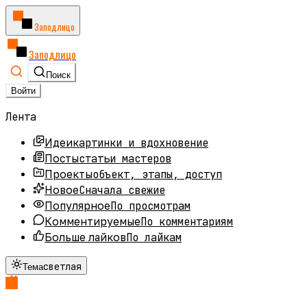
Заподлицо
Заподлицо
Поиск
Войти
Лента
картинки и вдохновение
Идеи
статьи мастеров
Посты
объект, этапы, доступ
Проекты
Сначала свежие
Новое
По просмотрам
Популярное
По комментариям
Комментируемые
По лайкам
Больше лайков
светлая
Тема