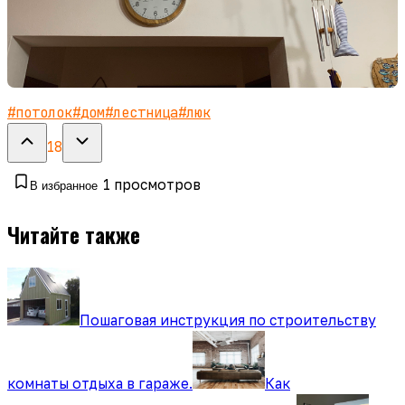
#
потолок
#
дом
#
лестница
#
люк
18
1
просмотров
В избранное
Читайте также
Пошаговая инструкция по строительству
комнаты отдыха в гараже.
Как