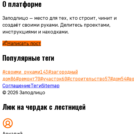
О платформе
Заподлицо — место для тех, кто строит, чинит и
создаёт своими руками. Делитесь проектами,
инструкциями и находками.
Написать пост
Популярные теги
#
своими руками
143
#
загородный
дом
86
#
ремонт
70
#
участок
60
#
строительство
57
#
дом
54
#
в
Соглашение
Теги
Sitemap
© 2026 Заподлицо
Люк на чердак с лестницей
Аркадий