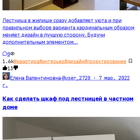
Лестница в жилище сразу добавляет уюта и при
правильном выборе варианта кардинальным образом
меняет дизайн в лучшую сторону. Будучи
дополнительным элементом…
0
1.6k
#
квартира
#
интерьер
#
дизайн
#
проектирование
13
@user_2720 ·
7 мар. 2022
Елена Валентиновна
·
г.
Как сделать шкаф под лестницей в частном
доме