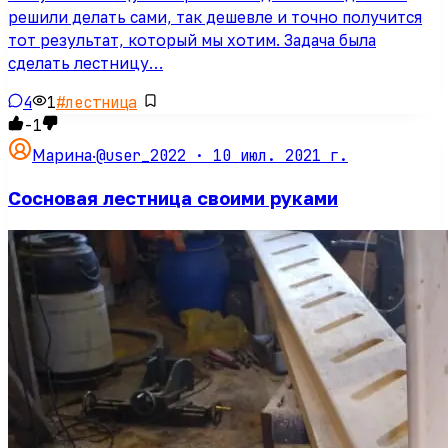
решили делать сами, так дешевле и точно получится
тот результат, который мы хотим. Задача была
сделать лестницу…
4
1
#
лестница
-1
@user_2022 ·
10 июл. 2021 г.
Марина
·
Сосновая лестница своими руками