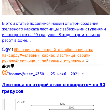
В этой статье поделимся нашим опытом создания
железного каркаса лестницы с забежными ступенями
и поворотом на 90 градусов. В ходе строительных
работ в доме…
0
1
#
Лестница на второй этаж
#
лестница на
мансарду
#
железный каркас лестницы своими
руками
#
лестница с забежными ступенями
39
@user_4350 ·
23 нояб. 2021 г.
Злопас
·
Лестница на второй этаж с поворотом на 90
градусов