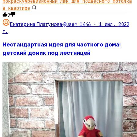
покраску
#
ревизионный люк для подвесного потолка
в квартире
9
@user_1446 ·
1 июл. 2022
Екатерина Платунова
·
г.
Нестандартная идея для частного дома:
детский домик под лестницей