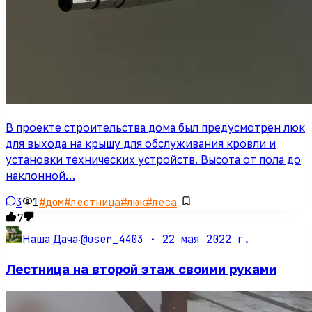
В проекте строительства дома был предусмотрен люк
для выхода на крышу для обслуживания кровли и
установки технических устройств. Высота от пола до
наклонной…
3
1
#
дом
#
лестница
#
люк
#
леса
7
@user_4403 ·
22 мая 2022 г.
Наша Дача
·
Лестница на второй этаж своими руками