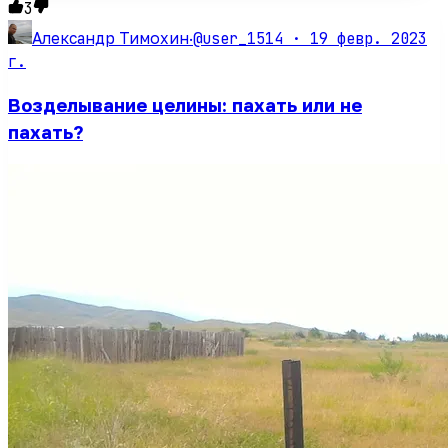
3
@user_1514 ·
19 февр. 2023
Александр Тимохин
·
г.
Возделывание целины: пахать или не
пахать?