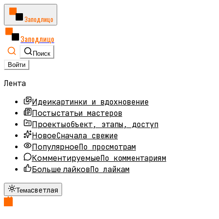
Заподлицо
Заподлицо
Поиск
Войти
Лента
картинки и вдохновение
Идеи
статьи мастеров
Посты
объект, этапы, доступ
Проекты
Сначала свежие
Новое
По просмотрам
Популярное
По комментариям
Комментируемые
По лайкам
Больше лайков
светлая
Тема