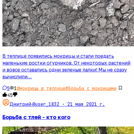
В теплице появились мокрицы и стали поедать
маленькие ростки огурчиков. От некоторых растений
и вовсе оставались одни зеленые палки! Мы не сразу
вычислили…
5
1
#
мокрицы в теплице
#
борьба с мокрицами
45
@user_1832 ·
21 мая 2021 г.
Дмитрий
·
Борьба с тлей - кто кого