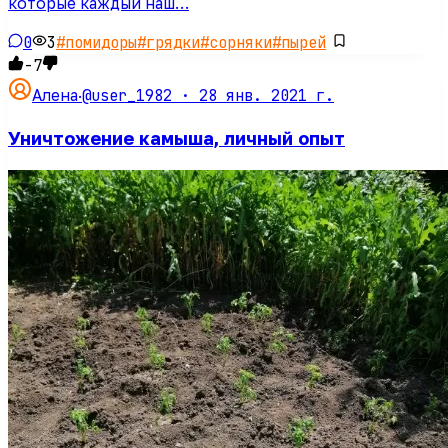
которые каждый наш…
0
3
#
помидоры
#
грядки
#
сорняки
#
пырей
-7
@user_1982 ·
28 янв. 2021 г.
Алена
·
Уничтожение камыша, личный опыт