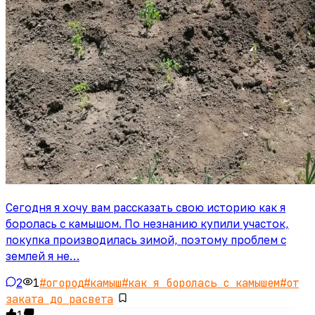
Сегодня я хочу вам рассказать свою историю как я
боролась с камышом. По незнанию купили участок,
покупка производилась зимой, поэтому проблем с
землей я не…
2
1
#
огород
#
камыш
#
как я боролась с камышем
#
от
заката до расвета