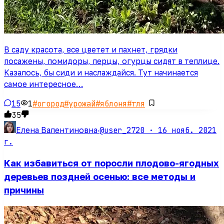
В саду красота, все цветет и пахнет, грядки
посажены, помидоры, перцы, огурцы сидят в теплице.
Казалось, бы сиди и наслаждайся. Тут начинается
самое интересное…
15
1
#
огород
#
урожай
#
яблоня
#
тля
35
@user_2720 ·
16 нояб. 2021
Елена Валентиновна
·
г.
Как избавиться от поросли плодово-ягодных
деревьев поздней осенью: все методы и
причины