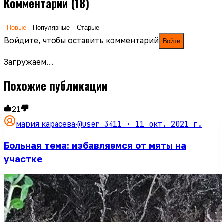
Комментарии
(18)
Новые
Популярные
Старые
Войдите, чтобы оставить комментарий
Войти
Загружаем…
Похожие публикации
21
@user_3411 ·
11 окт. 2021 г.
мария карасева
·
Больная тема: избавляемся от мяты на
участке