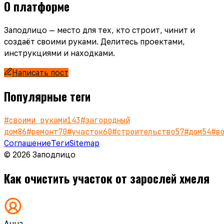
О платформе
Заподлицо — место для тех, кто строит, чинит и
создаёт своими руками. Делитесь проектами,
инструкциями и находками.
Написать пост
Популярные теги
#
своими руками
143
#
загородный
дом
86
#
ремонт
70
#
участок
60
#
строительство
57
#
дом
54
#
в
Соглашение
Теги
Sitemap
© 2026 Заподлицо
Как очистить участок от зарослей хмеля
Анна