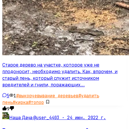
Старое дерево на участке, которое уже не
плодоносит, необходимо удалить. Как, впрочем, и
старый пень, который служит источником
вредителей и гнили, поражающих…
5
1
#
выкорчевывание деревьев
#
удалить
пень
#
кирка
#
топор
9
@user_4403 ·
24 июн. 2022 г.
Наша Дача
·