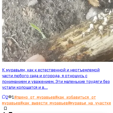
К муравьям, как к естественной и неотъемлемой
части любого сада и огорода, я отношусь с
пониманием и уважением. Эти маленькие трудяги без
устали копошатся и в…
2
1
#
пшено от муравьев
#
как избавиться от
муравьев
#
как вывести муравьев
#
муравьи на участке