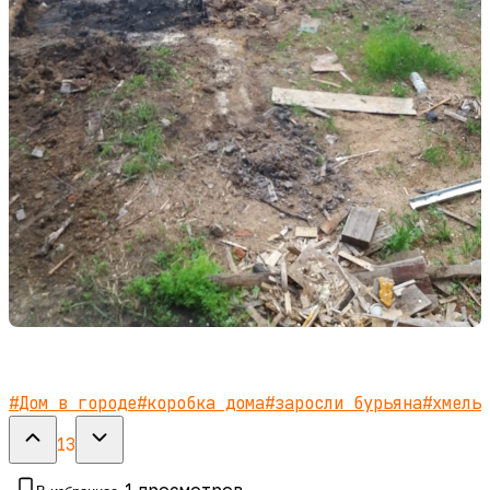
#
Дом в городе
#
коробка дома
#
заросли бурьяна
#
хмель
13
1
просмотров