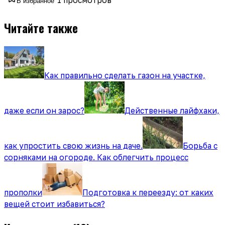
В избранное
Читайте также
Как правильно сделать газон на участке,
даже если он зарос?
Действенные лайфхаки,
как упростить свою жизнь на даче.
Борьба с
сорняками на огороде. Как облегчить процесс
прополки
Подготовка к переезду: от каких
вещей стоит избавиться?