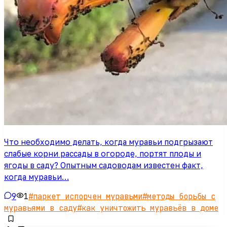
Что необходимо делать, когда муравьи подгрызают
слабые корни рассады в огороде, портят плоды и
ягоды в саду? Опытным садоводам известен факт,
когда муравьи…
9
1
#
паркет испорчен муравьми
#
методы борьбы с
муравьями в саду
#
как уничтожить муравьёв в доме