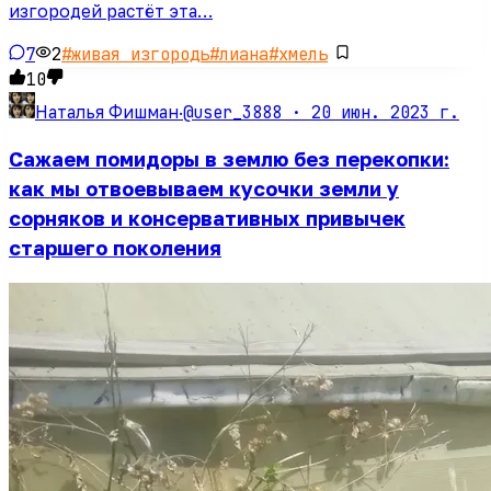
изгородей растёт эта…
7
2
#
живая изгородь
#
лиана
#
хмель
10
@user_3888 ·
20 июн. 2023 г.
Наталья Фишман
·
Сажаем помидоры в землю без перекопки:
как мы отвоевываем кусочки земли у
сорняков и консервативных привычек
старшего поколения