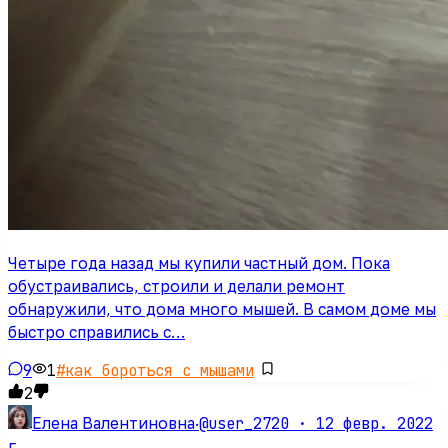
Четыре года назад мы купили частный дом. Пока
обустраивались, строили и делали ремонт
обнаружили, что дома много мышей. В самом доме мы
быстро справились с…
9
1
#
как бороться с мышами
2
@user_2720 ·
12 февр. 2022
Елена Валентиновна
·
г.