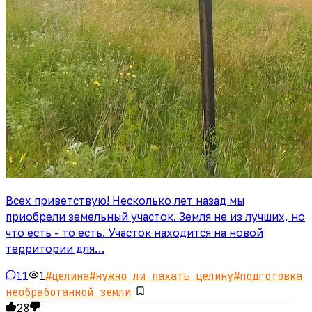
Всех приветствую! Несколько лет назад мы
приобрели земельный участок. Земля не из лучших, но
что есть - то есть. Участок находится на новой
территории для…
11
1
#
целина
#
нужно ли пахать целину
#
подготовка
необработанной земли
28