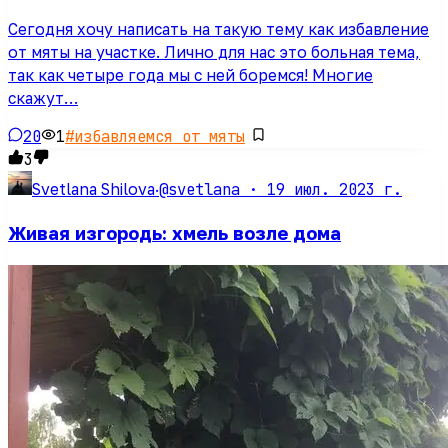
Сегодня хочу написать на такую тему как избавление
от мяты на участке. Лично для нас это больная тема,
так как четыре года мы с ней боремся! Многие
скажут…
20
1
#
избавляемся от мяты
3
@svetlana ·
19 июл. 2023 г.
Svetlana Shilova
·
Живая изгородь: хмель возле дома