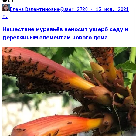
1
@user_2720 ·
13 июл. 2021
Елена Валентиновна
·
г.
Нашествие муравьёв наносит ущерб саду и
деревянным элементам нового дома