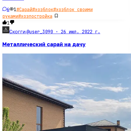
6
1
#
Сарай
#
хозблок
#
хозблок своими
руками
#
хозпостройка
1
@user_3090 ·
26 июл. 2022 г.
Скогги
·
Металлический сарай на дачу