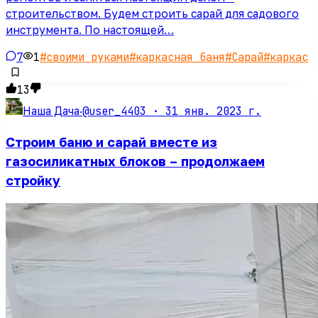
строительством. Будем строить сарай для садового
инструмента. По настоящей…
7
1
#
своими руками
#
каркасная баня
#
Сарай
#
каркас
13
@user_4403 ·
31 янв. 2023 г.
Наша Дача
·
Строим баню и сарай вместе из
газосиликатных блоков – продолжаем
стройку