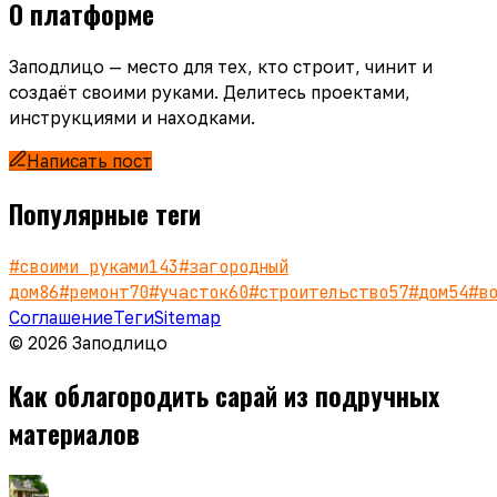
О платформе
Заподлицо — место для тех, кто строит, чинит и
создаёт своими руками. Делитесь проектами,
инструкциями и находками.
Написать пост
Популярные теги
#
своими руками
143
#
загородный
дом
86
#
ремонт
70
#
участок
60
#
строительство
57
#
дом
54
#
в
Соглашение
Теги
Sitemap
© 2026 Заподлицо
Как облагородить сарай из подручных
материалов