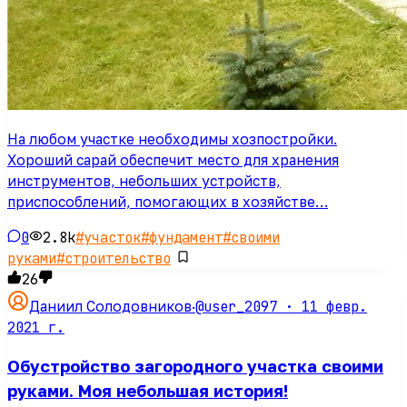
На любом участке необходимы хозпостройки.
Хороший сарай обеспечит место для хранения
инструментов, небольших устройств,
приспособлений, помогающих в хозяйстве…
0
2.8k
#
участок
#
фундамент
#
своими
руками
#
строительство
26
@user_2097 ·
11 февр.
Даниил Солодовников
·
2021 г.
Обустройство загородного участка своими
руками. Моя небольшая история!