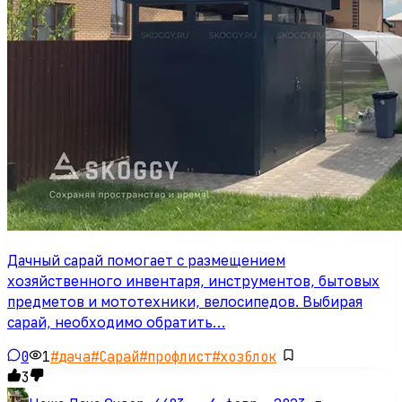
Дачный сарай помогает с размещением
хозяйственного инвентаря, инструментов, бытовых
предметов и мототехники, велосипедов. Выбирая
сарай, необходимо обратить…
0
1
#
дача
#
Сарай
#
профлист
#
хозблок
3