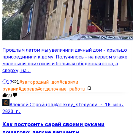
Прошлым летом мы увеличили дачный дом - крыльцо
присоединили к дому. Получилось - на первом этаже
маленькая прихожая и большая обеденная зона, а
сверху, на…
17
1
#
загородный дом
#
своими
руками
#
дерево
#
отделочные работы
23
@alexey_stroycov ·
10 июн.
Алексей Стройцов
·
2020 г.
Как построить сарай своими руками
пошагово: легкие варианты