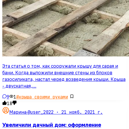
Эта статья о том, как сооружали крышу для сарая и
бани. Когда выложили внешние стены из блоков
газосиликата, настал черед возведения крыши. Крыша
- двускатная,…
9
1
#
крыша своими руками
18
@user_2022 ·
21 нояб. 2021 г.
Марина
·
Увеличили дачный дом: оформление