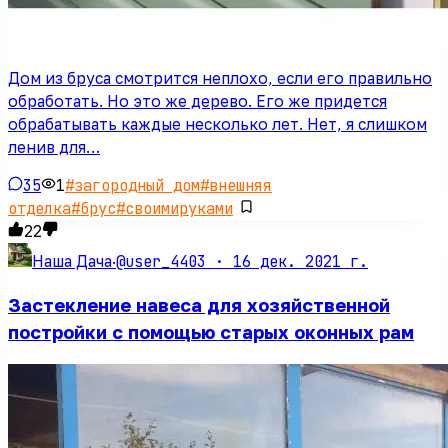
Дом из бруса смотрится неплохо, если его правильно
обработать. Но это же дерево. Его же придется
обрабатывать каждые несколько лет. Нет, я слишком
ленив для…
35
1
#
загородный дом
#
внешняя
отделка
#
брус
#
своимируками
22
@user_4403 ·
16 дек. 2021 г.
Наша Дача
·
Застекление навеса для хозяйственной
постройки с помощью старых оконных рам