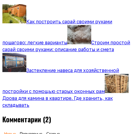
Как построить сарай своими руками
пошагово: легкие варианты
Строим простой
сарай своими руками: описание работы и смета
Застекление навеса для хозяйственной
постройки с помощью старых оконных рам
Дрова для камина в квартире. Где хранить, как
складывать
Комментарии
(2)
Новые
Популярные
Старые