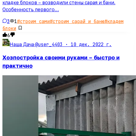
кладке блоков – возводили стены сарая и бани.
Особенность первого…
3
1
#
строим сами
#
строим сарай и баню
#
кладем
блоки
6
@user_4403 ·
10 дек. 2022 г.
Наша Дача
·
Хозпостройка своими руками – быстро и
практично