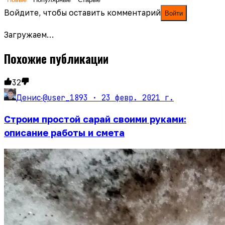
Войдите, чтобы оставить комментарий
Войти
Загружаем…
Похожие публикации
32
@user_1893 ·
23 февр. 2021 г.
Денис
·
Строим простой сарай своими руками:
описание работы и смета