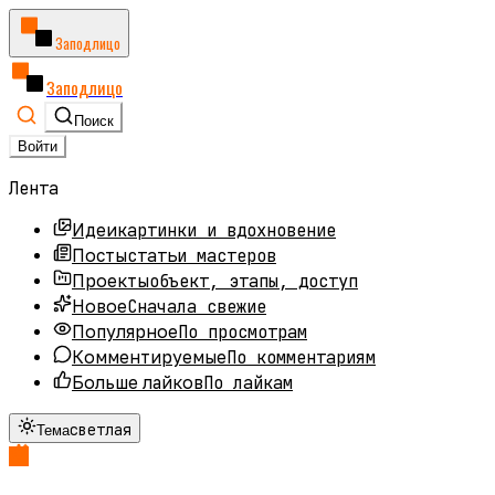
Заподлицо
Заподлицо
Поиск
Войти
Лента
картинки и вдохновение
Идеи
статьи мастеров
Посты
объект, этапы, доступ
Проекты
Сначала свежие
Новое
По просмотрам
Популярное
По комментариям
Комментируемые
По лайкам
Больше лайков
светлая
Тема