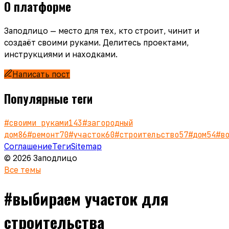
О платформе
Заподлицо — место для тех, кто строит, чинит и
создаёт своими руками. Делитесь проектами,
инструкциями и находками.
Написать пост
Популярные теги
#
своими руками
143
#
загородный
дом
86
#
ремонт
70
#
участок
60
#
строительство
57
#
дом
54
#
в
Соглашение
Теги
Sitemap
© 2026 Заподлицо
Все темы
#
выбираем участок для
строительства