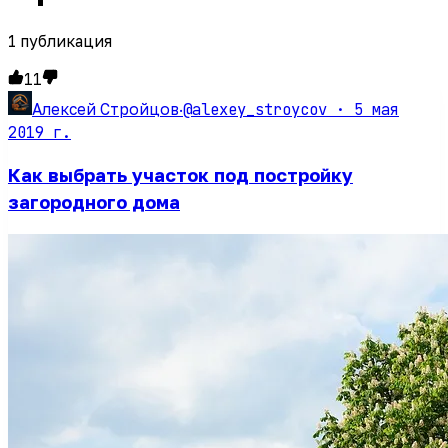
1
публикация
11
@alexey_stroycov ·
5 мая
Алексей Стройцов
·
2019 г.
Как выбрать участок под постройку
загородного дома