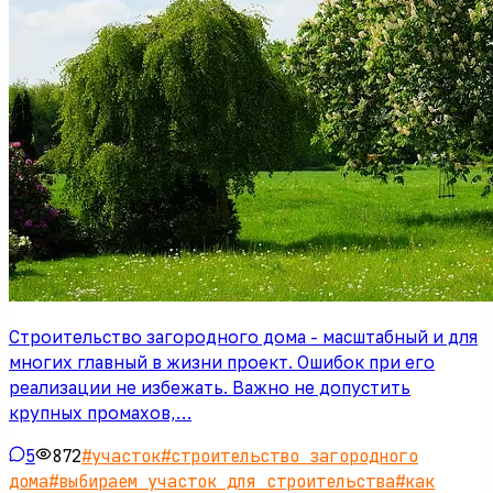
Строительство загородного дома - масштабный и для
многих главный в жизни проект. Ошибок при его
реализации не избежать. Важно не допустить
крупных промахов,…
5
872
#
участок
#
строительство загородного
дома
#
выбираем участок для строительства
#
как