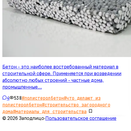
Бетон - это наиболее востребованный материал в
строительной сфере. Применяется при возведении
абсолютно любых строений - частные дома,
промышленные…
4
538
#
полистеролбетон
#
что делают из
полистеролбетон
#
строительство загородного
дома
#
материалы для строительства
© 2026 Заподлицо
·
Пользовательское соглашение