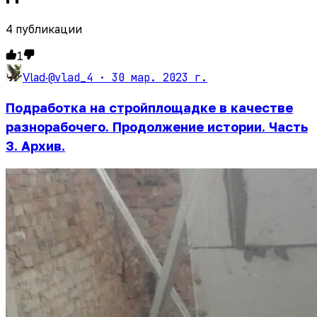
4
публикации
1
@vlad_4 ·
30 мар. 2023 г.
Vlad
·
Подработка на стройплощадке в качестве
разнорабочего. Продолжение истории. Часть
3. Архив.