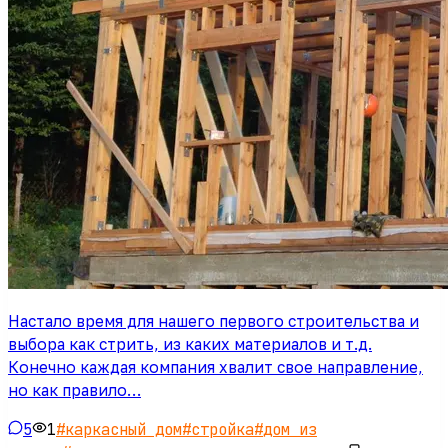
Настало время для нашего первого строительства и
выбора как стрить, из каких материалов и т.д.
Конечно каждая компания хвалит свое направление,
но как правило…
5
1
#
каркасный дом
#
стройка
#
дом из