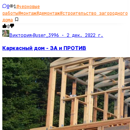
0
1
#
черновые
работы
#
монтаж
#
демонтаж
#
строительство загородного
дома
0
@user_3996 ·
2 дек. 2022 г.
Виктория
·
Каркасный дом - ЗА и ПРОТИВ