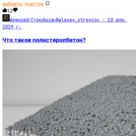
выбрать участок
12
@alexey_stroycov ·
10 апр.
Алексей Стройцов
·
2019 г.
Что такое полистеролбетон?