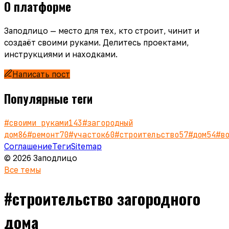
О платформе
Заподлицо — место для тех, кто строит, чинит и
создаёт своими руками. Делитесь проектами,
инструкциями и находками.
Написать пост
Популярные теги
#
своими руками
143
#
загородный
дом
86
#
ремонт
70
#
участок
60
#
строительство
57
#
дом
54
#
в
Соглашение
Теги
Sitemap
© 2026 Заподлицо
Все темы
#
строительство загородного
дома