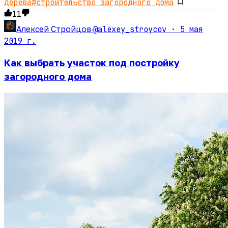
дерева
#
строительство загородного дома
11
@alexey_stroycov ·
5 мая
Алексей Стройцов
·
2019 г.
Как выбрать участок под постройку
загородного дома