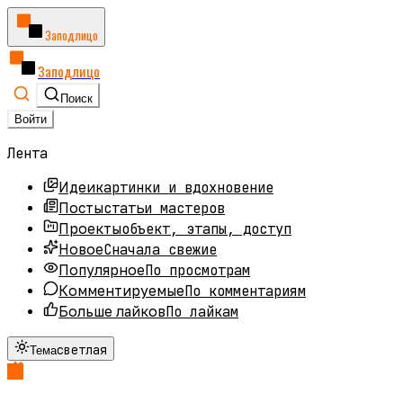
Заподлицо
Заподлицо
Поиск
Войти
Лента
картинки и вдохновение
Идеи
статьи мастеров
Посты
объект, этапы, доступ
Проекты
Сначала свежие
Новое
По просмотрам
Популярное
По комментариям
Комментируемые
По лайкам
Больше лайков
светлая
Тема