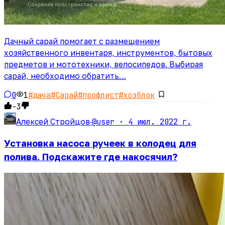
Дачный сарай помогает с размещением
хозяйственного инвентаря, инструментов, бытовых
предметов и мототехники, велосипедов. Выбирая
сарай, необходимо обратить…
0
1
#
дача
#
Сарай
#
профлист
#
хозблок
-3
@user ·
4 июл. 2022 г.
Алексей Стройцов
·
Установка насоса ручеек в колодец для
полива. Подскажите где накосячил?