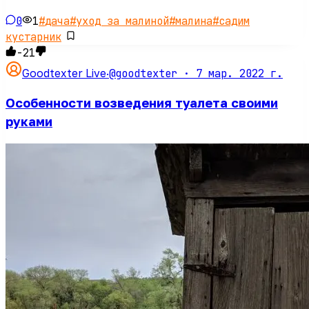
0
1
#
дача
#
уход за малиной
#
малина
#
садим
кустарник
-21
@goodtexter ·
7 мар. 2022 г.
Goodtexter Live
·
Особенности возведения туалета своими
руками