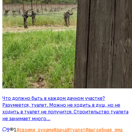
Что должно быть в каждом дачном участке?
Разумеется, туалет. Можно не ходить в душ, но не
ходить в туалет не получится. Строительство туалета
не занимает много…
9
1
#
своими руками
#
дача
#
туалет
#
выгребная яма