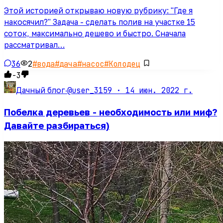
Этой историей открываю новую рубрику: "Где я
накосячил?" Задача - сделать полив на участке 15
соток, максимально дешево и быстро. Сначала
рассматривал…
36
2
#
вода
#
дача
#
насос
#
Колодец
-3
@user_3159 ·
14 июн. 2022 г.
Дачный блог
·
Побелка деревьев - необходимость или миф?
Давайте разбираться)