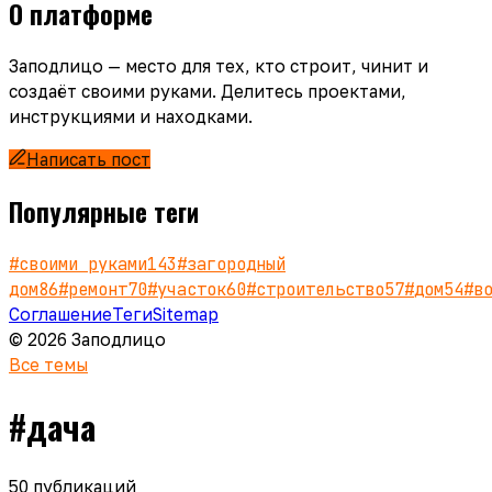
О платформе
Заподлицо — место для тех, кто строит, чинит и
создаёт своими руками. Делитесь проектами,
инструкциями и находками.
Написать пост
Популярные теги
#
своими руками
143
#
загородный
дом
86
#
ремонт
70
#
участок
60
#
строительство
57
#
дом
54
#
в
Соглашение
Теги
Sitemap
© 2026 Заподлицо
Все темы
#
дача
50
публикаций