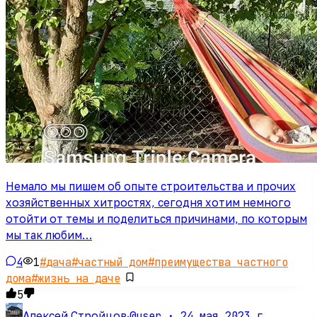
Немало мы пишем об опыте строительства и прочих
хозяйственных хитростях, сегодня хотим немного
отойти от темы и поделиться причинами, по которым
мы так любим…
4
1
#
дача
#
частный дом
#
преимущества частного
дома
#
жизнь на даче
5
@user ·
24 мая 2023 г.
Алексей Стройцов
·