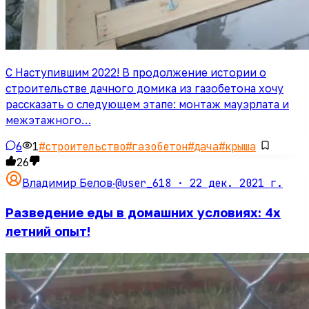
С Наступившим 2022! В продолжение истории о
строительстве дачного домика из газобетона хочу
рассказать о следующем этапе: монтаж мауэрлата и
межэтажного…
6
1
#
строительство
#
газобетон
#
дача
#
крыша
26
@user_618 ·
22 дек. 2021 г.
Владимир Белов
·
Разведение еды в домашних условиях: 4х
летний опыт!