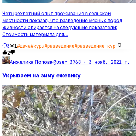
Четырехлетний опыт проживания в сельской
местности показал, что разведение мясных пород
живности опирается на следующие показатели:
Стоимость материала для…
3
1
#
дача
#
куры
#
разведение
#
разведение кур
2
@user_3768 ·
3 нояб. 2021 г.
Анжелика Попова
·
Укрываем на зиму ежевику