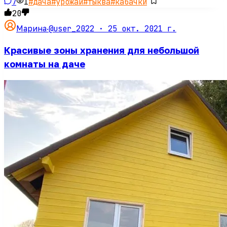
7
1
#
дача
#
урожай
#
тыква
#
кабачки
20
@user_2022 ·
25 окт. 2021 г.
Марина
·
Красивые зоны хранения для небольшой
комнаты на даче