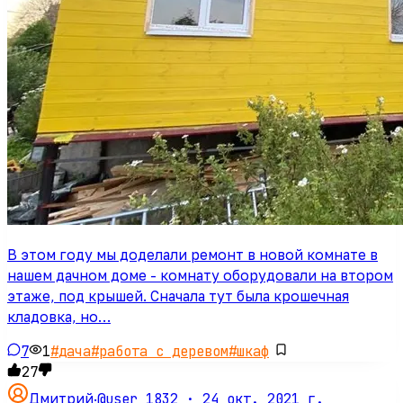
В этом году мы доделали ремонт в новой комнате в
нашем дачном доме - комнату оборудовали на втором
этаже, под крышей. Сначала тут была крошечная
кладовка, но…
7
1
#
дача
#
работа с деревом
#
шкаф
27
@user_1832 ·
24 окт. 2021 г.
Дмитрий
·