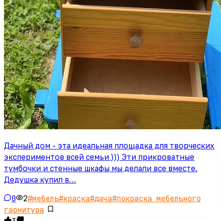
Дачный дом - эта идеальная площадка для творческих
экспериментов всей семьи ))) Эти прикроватные
тумбочки и стенные шкафы мы делали все вместе.
Дедушка купил в…
0
2
#
мебель
#
краска
#
дача
#
покраска мебельного
гарнитура