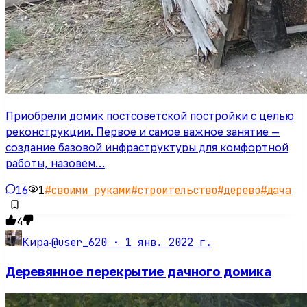
Приобрели домик постсоветской постройки с целью
реконструкции. Первое и самое важное занятие —
создание базовой инфраструктуры для комфортной
работы, назовем…
16
1
#
своими руками
#
строительство
#
дерево
#
дача
4
@user_620 ·
1 янв. 2022 г.
Кира
·
Деревянное перекрытие дачного домика