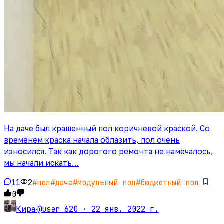
На даче был крашенный пол коричневой краской. Со
временем краска начала облазить, пол очень
износился. Так как дорогого ремонта не намечалось,
мы начали искать…
11
2
#
пол
#
дача
#
модульный пол
#
бюджетный пол
0
@user_620 ·
22 янв. 2022 г.
Кира
·