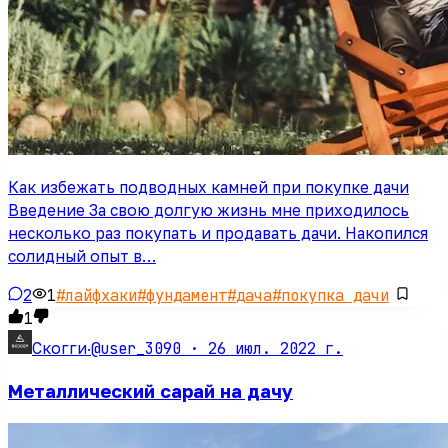
Как избежать подводных камней при покупке дачи
Введение За свою долгую жизнь мне приходилось
несколько раз покупать и продавать дачи. Накопился
солидный опыт в…
2
1
#
лайфхаки
#
фундамент
#
дача
#
покупка дачи
1
@user_3090 ·
26 июл. 2022 г.
Скогги
·
Металлический сарай на дачу