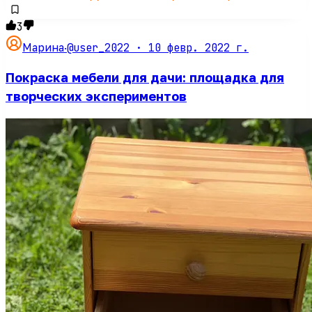
3
@user_2022 ·
10 февр. 2022 г.
Марина
·
Покраска мебели для дачи: площадка для
творческих экспериментов