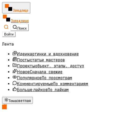
Заподлицо
Заподлицо
Поиск
Войти
Лента
картинки и вдохновение
Идеи
статьи мастеров
Посты
объект, этапы, доступ
Проекты
Сначала свежие
Новое
По просмотрам
Популярное
По комментариям
Комментируемые
По лайкам
Больше лайков
светлая
Тема