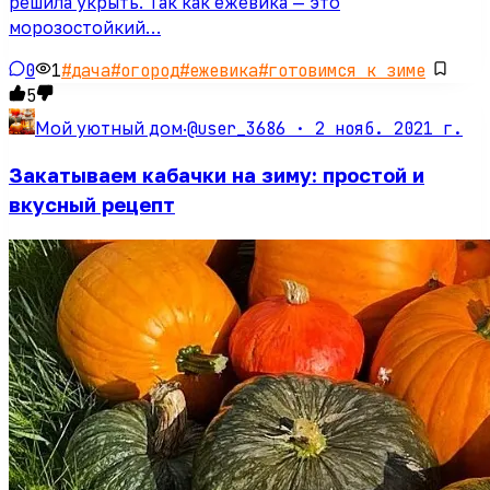
решила укрыть. Так как ежевика — это
морозостойкий…
0
1
#
дача
#
огород
#
ежевика
#
готовимся к зиме
5
@user_3686 ·
2 нояб. 2021 г.
Мой уютный дом
·
Закатываем кабачки на зиму: простой и
вкусный рецепт