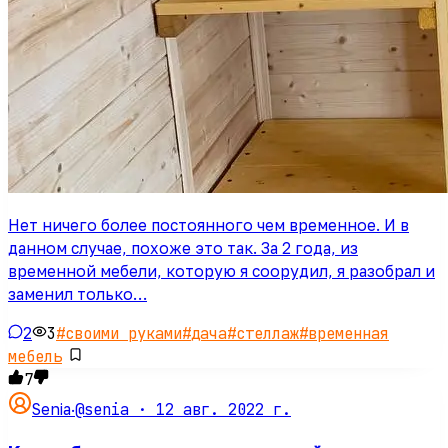
Нет ничего более постоянного чем временное. И в
данном случае, похоже это так. За 2 года, из
временной мебели, которую я соорудил, я разобрал и
заменил только…
2
3
#
своими руками
#
дача
#
стеллаж
#
временная
мебель
7
@senia ·
12 авг. 2022 г.
Senia
·