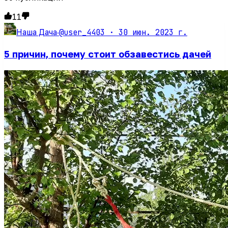
11
@user_4403 ·
30 июн. 2023 г.
Наша Дача
·
5 причин, почему стоит обзавестись дачей