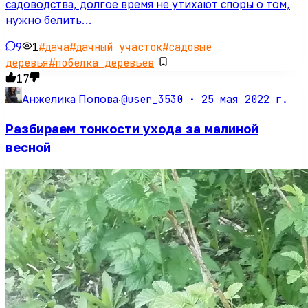
садоводства, долгое время не утихают споры о том,
нужно белить…
9
1
#
дача
#
дачный участок
#
садовые
деревья
#
побелка деревьев
17
@user_3530 ·
25 мая 2022 г.
Анжелика Попова
·
Разбираем тонкости ухода за малиной
весной