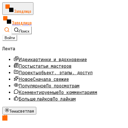
Заподлицо
Заподлицо
Поиск
Войти
Лента
картинки и вдохновение
Идеи
статьи мастеров
Посты
объект, этапы, доступ
Проекты
Сначала свежие
Новое
По просмотрам
Популярное
По комментариям
Комментируемые
По лайкам
Больше лайков
светлая
Тема