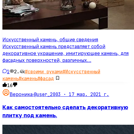
Искусственный камень, общие сведения
Искусственный камень представляет собой
декоративное украшение, имитирующее камень, для
фасадных поверхностей, различных…
1
2.4k
#
своими руками
#
Искусственный
камень
#
камень
#
фасад
16
@user_2003 ·
17 мар. 2021 г.
Вероника
·
Как самостоятельно сделать декоративную
плитку под камень.