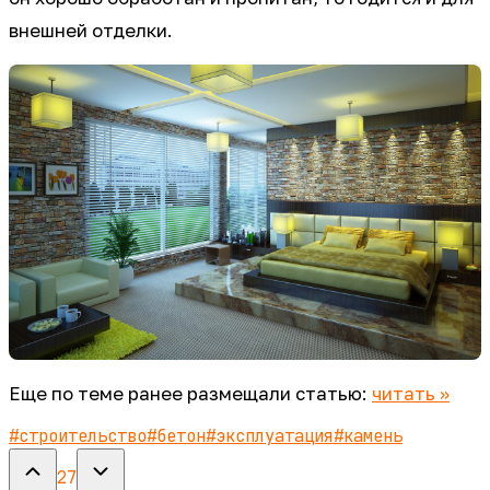
внешней отделки.
Еще по теме ранее размещали статью:
читать >>
#
строительство
#
бетон
#
эксплуатация
#
камень
27