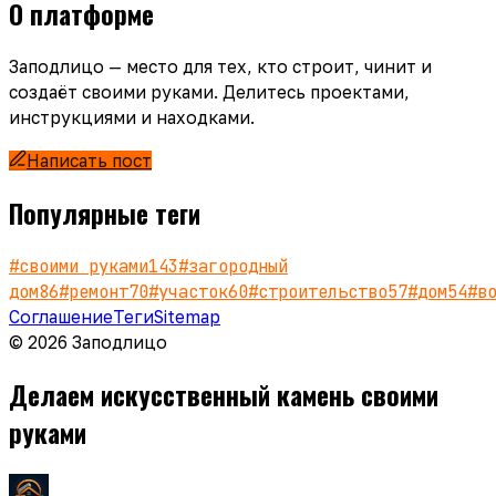
О платформе
Заподлицо — место для тех, кто строит, чинит и
создаёт своими руками. Делитесь проектами,
инструкциями и находками.
Написать пост
Популярные теги
#
своими руками
143
#
загородный
дом
86
#
ремонт
70
#
участок
60
#
строительство
57
#
дом
54
#
в
Соглашение
Теги
Sitemap
© 2026 Заподлицо
Делаем искусственный камень своими
руками