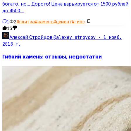
богато, но... Дорого! Цена варьируется от 1500 рублей
до 4500…
1
2
#
плитка
#
камень
#
цемент
#
гипс
13
@alexey_stroycov ·
1 нояб.
Алексей Стройцов
·
2018 г.
Гибкий камень: отзывы, недостатки