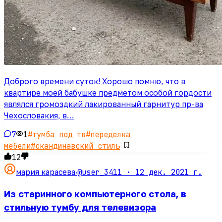
Доброго времени суток! Хорошо помню, что в
квартире моей бабушке предметом особой гордости
являлся громоздкий лакированный гарнитур пр-ва
Чехословакия, в…
7
1
#
тумба под тв
#
переделка
мебели
#
скандинавский стиль
12
@user_3411 ·
12 дек. 2021 г.
мария карасева
·
Из старинного компьютерного стола, в
стильную тумбу для телевизора