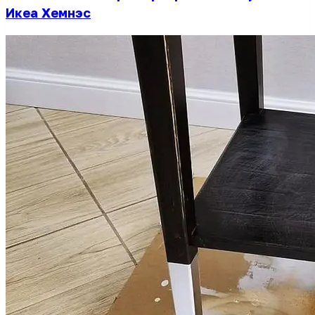
Икеа Хемнэс