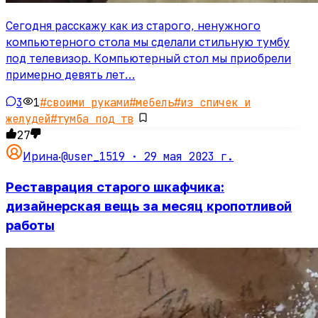
Сегодня расскажу как из старого, ненужного
компьютерного стола мы сделали стильную тумбу
под телевизор. Компьютерный стол мы приобрели
примерно девять лет…
3
1
#
своими руками
#
мебель
#
из спичек и
желудей
#
тумба под тв
27
@user_1519 ·
29 мая 2023 г.
Ирина
·
Реставрация старого шкафчика:
дизайнерская вещь за месяц кропотливой
работы