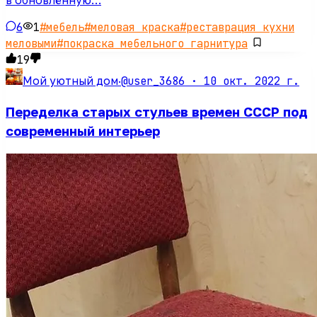
6
1
#
мебель
#
меловая краска
#
реставрация кухни
меловыми
#
покраска мебельного гарнитура
19
@user_3686 ·
10 окт. 2022 г.
Мой уютный дом
·
Переделка старых стульев времен СССР под
современный интерьер