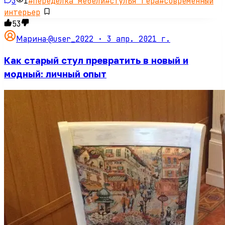
3
1
#
переделка мебели
#
стулья гера
#
современный
интерьер
53
@user_2022 ·
3 апр. 2021 г.
Марина
·
Как старый стул превратить в новый и
модный: личный опыт