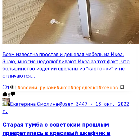
Всем известна простая и дешевая мебель из Икеа.
Знаю, многие недолюбливают Икеа за тот факт, что
большинство изделий сделаны из "картонки" и не
отличаются…
1
1
#
своими руками
#
икеа
#
переделка
#
хемнэс
8
@user_3447 ·
13 окт. 2022
Екатерина Смолина
·
г.
Старая тумба с советским прошлым
превратилась в красивый шкафчик в