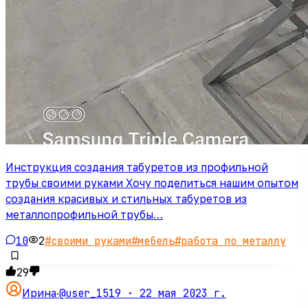
Инструкция создания табуретов из профильной
трубы своими руками Хочу поделиться нашим опытом
создания красивых и стильных табуретов из
металлопрофильной трубы…
10
2
#
своими руками
#
мебель
#
работа по металлу
29
@user_1519 ·
22 мая 2023 г.
Ирина
·