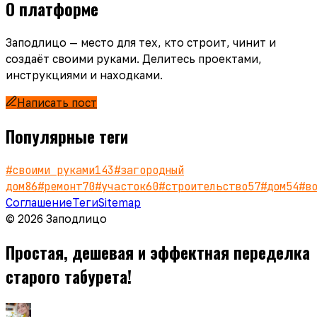
О платформе
Заподлицо — место для тех, кто строит, чинит и
создаёт своими руками. Делитесь проектами,
инструкциями и находками.
Написать пост
Популярные теги
#
своими руками
143
#
загородный
дом
86
#
ремонт
70
#
участок
60
#
строительство
57
#
дом
54
#
в
Соглашение
Теги
Sitemap
© 2026 Заподлицо
Простая, дешевая и эффектная переделка
старого табурета!