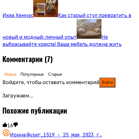
Икеа Хемнэс
Как старый стул превратить в
новый и модный: личный опыт
Не
выбрасывайте кресла! Ваша мебель должна жить
Комментарии
(7)
Новые
Популярные
Старые
Войдите, чтобы оставить комментарий
Войти
Загружаем…
Похожие публикации
16
@user_1519 ·
25 мая 2023 г.
Ирина
·