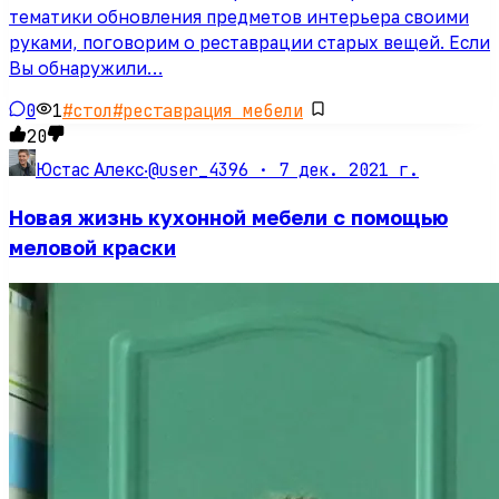
тематики обновления предметов интерьера своими
руками, поговорим о реставрации старых вещей. Если
Вы обнаружили…
0
1
#
стол
#
реставрация мебели
20
@user_4396 ·
7 дек. 2021 г.
Юстас Алекс
·
Новая жизнь кухонной мебели с помощью
меловой краски