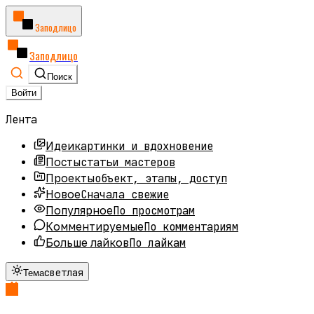
Заподлицо
Заподлицо
Поиск
Войти
Лента
картинки и вдохновение
Идеи
статьи мастеров
Посты
объект, этапы, доступ
Проекты
Сначала свежие
Новое
По просмотрам
Популярное
По комментариям
Комментируемые
По лайкам
Больше лайков
светлая
Тема