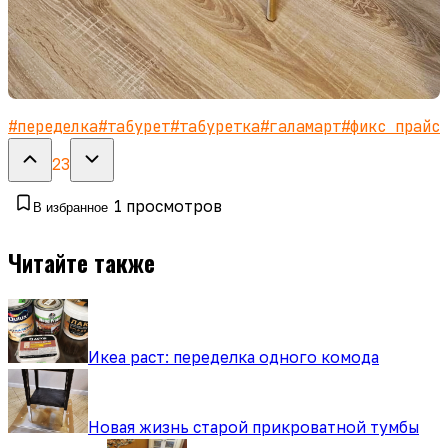
#
переделка
#
табурет
#
табуретка
#
галамарт
#
фикс прайс
23
1
просмотров
В избранное
Читайте также
Икеа раст: переделка одного комода
Новая жизнь старой прикроватной тумбы