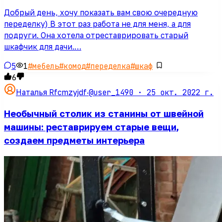
Добрый день, хочу показать вам свою очередную
переделку) В этот раз работа не для меня, а для
подруги. Она хотела отреставрировать старый
шкафчик для дачи.…
5
1
#
мебель
#
комод
#
переделка
#
шкаф
6
@user_1490 ·
25 окт. 2022 г.
Наталья Rfcmzyjdf
·
Необычный столик из станины от швейной
машины: реставрируем старые вещи,
создаем предметы интерьера