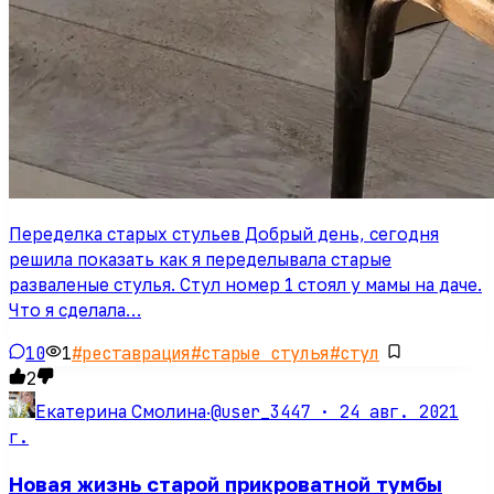
Переделка старых стульев Добрый день, сегодня
решила показать как я переделывала старые
разваленые стулья. Стул номер 1 стоял у мамы на даче.
Что я сделала…
10
1
#
реставрация
#
старые стулья
#
стул
2
@user_3447 ·
24 авг. 2021
Екатерина Смолина
·
г.
Новая жизнь старой прикроватной тумбы