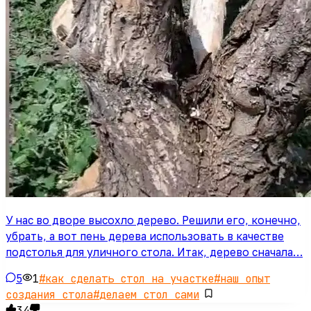
У нас во дворе высохло дерево. Решили его, конечно,
убрать, а вот пень дерева использовать в качестве
подстолья для уличного стола. Итак, дерево сначала…
5
1
#
как сделать стол на участке
#
наш опыт
создания стола
#
делаем стол сами
34