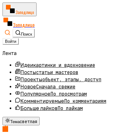
Заподлицо
Заподлицо
Поиск
Войти
Лента
картинки и вдохновение
Идеи
статьи мастеров
Посты
объект, этапы, доступ
Проекты
Сначала свежие
Новое
По просмотрам
Популярное
По комментариям
Комментируемые
По лайкам
Больше лайков
светлая
Тема