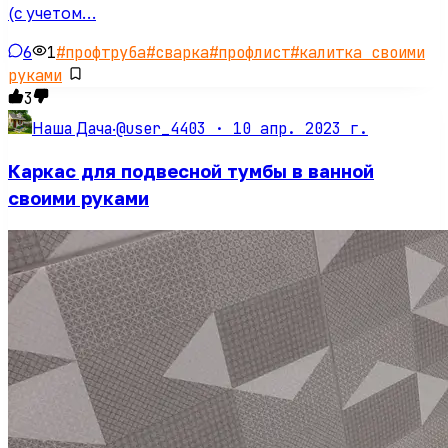
(с учетом…
6
1
#
профтруба
#
сварка
#
профлист
#
калитка своими
руками
3
@user_4403 ·
10 апр. 2023 г.
Наша Дача
·
Каркас для подвесной тумбы в ванной
своими руками