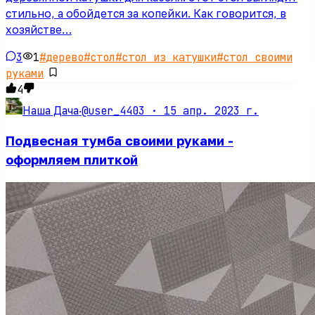
стильно, а обойдется за копейки. Как говорится, в
хозяйстве…
3
1
#
дерево
#
стол
#
стол из катушки
#
стол своими
руками
4
@user_4403 ·
15 апр. 2023 г.
Наша Дача
·
Подвесная тумба своими руками -
оформляем плиткой