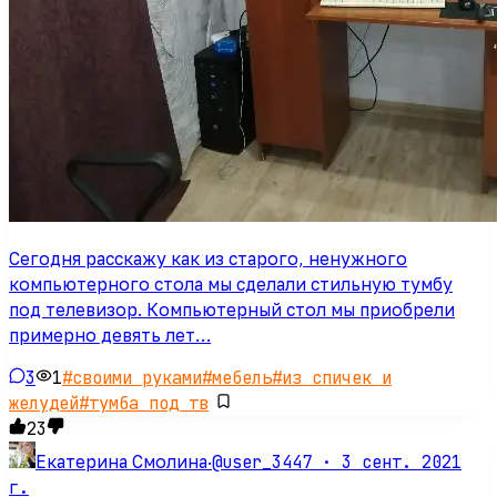
Сегодня расскажу как из старого, ненужного
компьютерного стола мы сделали стильную тумбу
под телевизор. Компьютерный стол мы приобрели
примерно девять лет…
3
1
#
своими руками
#
мебель
#
из спичек и
желудей
#
тумба под тв
23
@user_3447 ·
3 сент. 2021
Екатерина Смолина
·
г.