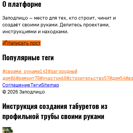
О платформе
Заподлицо — место для тех, кто строит, чинит и
создаёт своими руками. Делитесь проектами,
инструкциями и находками.
Написать пост
Популярные теги
#
своими руками
143
#
загородный
дом
86
#
ремонт
70
#
участок
60
#
строительство
57
#
дом
54
#
в
Соглашение
Теги
Sitemap
© 2026 Заподлицо
Инструкция создания табуретов из
профильной трубы своими руками