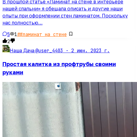
В прошлой статье «Ламинат на стене в интерьере
нашей спальни» я обещала описать и другие наши
опыты при оформлении стен ламинатом. Поскольку
нас полностью…
5
1
#
#ламинат на стене
2
@user_4403 ·
2 июн. 2023 г.
Наша Дача
·
Простая калитка из профтрубы своими
руками