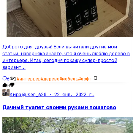
Доброго дня, друзья! Если вы читали другие мои
статьи, наверняка знаете, что я очень люблю дерево в
интерьере. Итак, сегодня покажу супер-простой
вариант…
6
1
#
интерьер
#
дерево
#
мебель
#
лофт
0
@user_620 ·
22 янв. 2022 г.
Кира
·
Дачный туалет своими руками пошагово