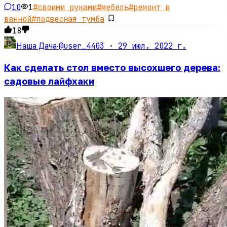
10
1
#
своими руками
#
мебель
#
ремонт в
ванной
#
подвесная тумба
18
@user_4403 ·
29 июл. 2022 г.
Наша Дача
·
Как сделать стол вместо высохшего дерева:
садовые лайфхаки