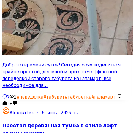
Доброго времени суток! Сегодня хочу поделиться
крайне простой, дешевой и при этом эффектной
переделкой старого табурета из Галамарт, все
необходимое для…
7
1
#
переделка
#
табурет
#
табуретка
#
галамарт
-6
@alex ·
5 июн. 2023 г.
Alex
·
Простая деревянная тумба в стиле лофт