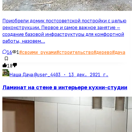
Приобрели домик постсоветской постройки с целью
реконструкции. Первое и самое важное занятие —
создание базовой инфраструктуры для комфортной
работы, назовем…
16
1
#
своими руками
#
строительство
#
дерево
#
дача
18
@user_4403 ·
13 дек. 2021 г.
Наша Дача
·
Ламинат на стене в интерьере кухни-студии