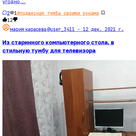
угодно,…
2
1
#
подвесная тумба своими руками
12
@user_3411 ·
12 дек. 2021 г.
мария карасева
·
Из старинного компьютерного стола, в
стильную тумбу для телевизора