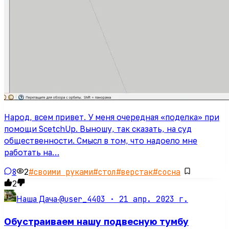
Народ, всем привет. У меня очередная «поделка» при
помощи ScetchUp. Выношу, так сказать, на суд
общественности. Смысл в том, что надоело мне
работать на…
8
2
#
своими руками
#
стол
#
верстак
#
сосна
2
@user_4403 ·
21 апр. 2023 г.
Наша Дача
·
Обустраиваем нашу подвесную тумбу