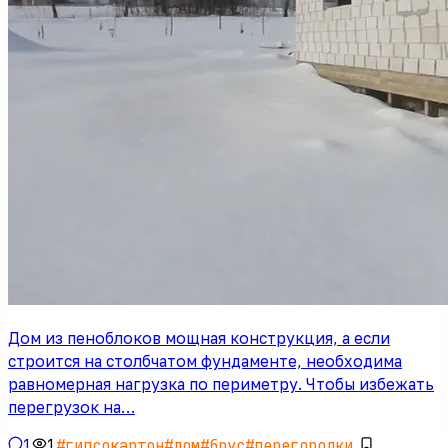
Дом из пеноблоков мощная конструкция, а если
строится на столбчатом фундаменте, необходима
равномерная нагрузка по периметру. Чтобы избежать
перегрузок на…
1
1
#
гипсокартон
#
дом
#
брус
#
перегородки