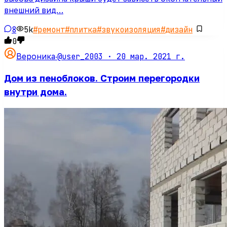
внешний вид…
8
5k
#
ремонт
#
плитка
#
звукоизоляция
#
дизайн
0
@user_2003 ·
20 мар. 2021 г.
Вероника
·
Дом из пеноблоков. Строим перегородки
внутри дома.