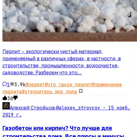
Перлит – экологически чистый материал,
применяемый в различных сферах, в частности, в
строительстве, промышленности, водоочистке,
садоводстве. Разберем что это…
1
3.9k
#
перлит
#
что такое перлит
#
применение
перлита
#
утеплитель для пола
30
@alexey_stroycov ·
15 нояб.
Алексей Стройцов
·
2019 г.
Газобетон или кирпич? Что лучше для
строительства дома. Все плюсы и минусы