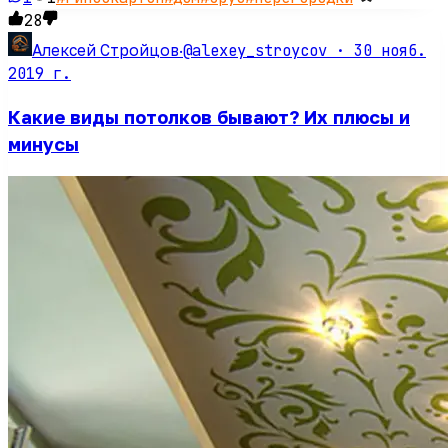
28
@alexey_stroycov ·
30 нояб.
Алексей Стройцов
·
2019 г.
Какие виды потолков бывают? Их плюсы и
минусы