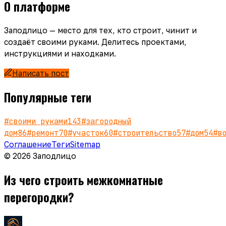
О платформе
Заподлицо — место для тех, кто строит, чинит и
создаёт своими руками. Делитесь проектами,
инструкциями и находками.
Написать пост
Популярные теги
#
своими руками
143
#
загородный
дом
86
#
ремонт
70
#
участок
60
#
строительство
57
#
дом
54
#
в
Соглашение
Теги
Sitemap
© 2026 Заподлицо
Из чего строить межкомнатные
перегородки?