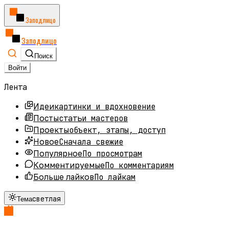
Заподлицо
Заподлицо
Поиск
Войти
Лента
картинки и вдохновение
Идеи
статьи мастеров
Посты
объект, этапы, доступ
Проекты
Сначала свежие
Новое
По просмотрам
Популярное
По комментариям
Комментируемые
По лайкам
Больше лайков
светлая
Тема