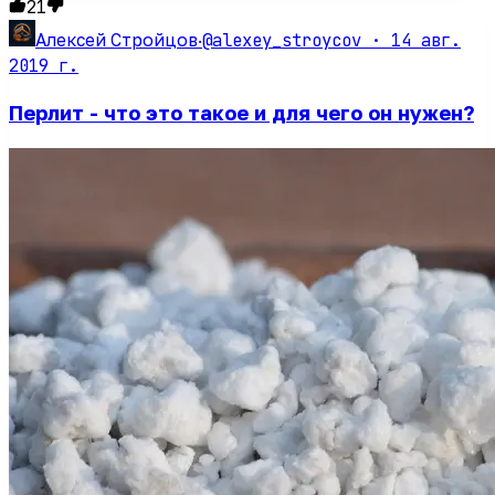
21
@alexey_stroycov ·
14 авг.
Алексей Стройцов
·
2019 г.
Перлит - что это такое и для чего он нужен?