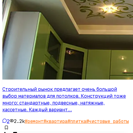
Строительный рынок предлагает очень большой
выбор материалов для потолков. Конструкций тоже
много: стандартные, подвесные, натяжные,
кассетные. Каждый вариант…
2
2.2k
#
ремонт
#
квартира
#
плитка
#
чистовые работы