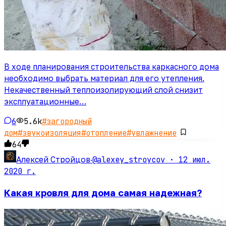
В ходе планирования строительства каркасного дома
необходимо выбрать материал для его утепления.
Некачественный теплоизолирующий слой снизит
эксплуатационные…
6
5.6k
#
загородный
дом
#
звукоизоляция
#
отопление
#
увлажнение
64
@alexey_stroycov ·
12 июл.
Алексей Стройцов
·
2020 г.
Какая кровля для дома самая надежная?